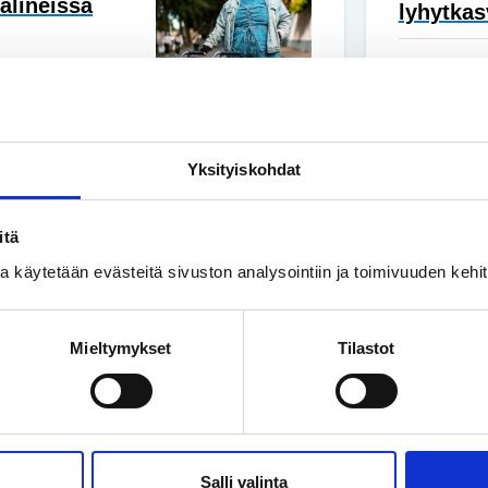
älineissä
lyhytkas
tyyliinsä sopivat.
Yhteisku
minen saa näkyä
Ruotsis
taaksep
Yksityiskohdat
alle esteistä
itä
ssa käytetään evästeitä sivuston analysointiin ja toimivuuden keh
ä. Viimeisimpänä
in näytelmässä
Mieltymykset
Tilastot
nelijalkainen
Salli valinta