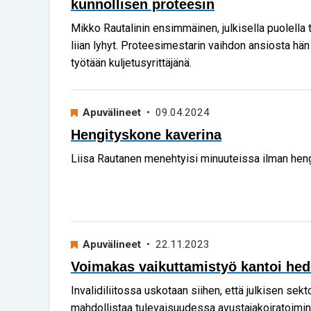
kunnollisen proteesin
Mikko Rautalinin ensimmäinen, julkisella puolella t
liian lyhyt. Proteesimestarin vaihdon ansiosta hän
työtään kuljetusyrittäjänä.
Apuvälineet
• 09.04.2024
Hengityskone kaverina
Liisa Rautanen menehtyisi minuuteissa ilman heng
Apuvälineet
• 22.11.2023
Voimakas vaikuttamistyö kantoi he
Invalidiliitossa uskotaan siihen, että julkisen sek
mahdollistaa tulevaisuudessa avustajakoiratoimin