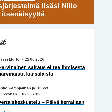
järjestelmä lisäsi Niilo
 itsenäisyyttä
it
Lassi Murto
• 22.06.2026
Harvinainen sairaus ei tee ihmisestä
harvinaista kansalaista
Asko Kemppainen ja Tuukka
Liukkonen
• 02.06.2026
Vertaiskeskustelu – Päivä kerrallaan