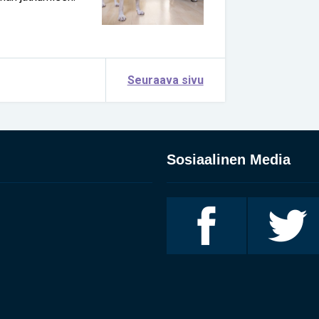
Seuraava sivu
Sosiaalinen Media
Invalidiliitto
Invalidiliitto
Facebookissa
Twitterissä