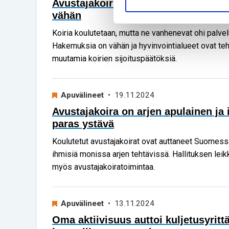
Avustajakoiria on haettu hyvinvointi
vähän
Koiria koulutetaan, mutta ne vanhenevat ohi palvel
Hakemuksia on vähän ja hyvinvointialueet ovat te
muutamia koirien sijoituspäätöksiä.
Apuvälineet
• 19.11.2024
Avustajakoira on arjen apulainen ja
paras ystävä
Koulutetut avustajakoirat ovat auttaneet Suomess
ihmisiä monissa arjen tehtävissä. Hallituksen lei
myös avustajakoiratoimintaa.
Apuvälineet
• 13.11.2024
Oma aktiivisuus auttoi kuljetusyrit