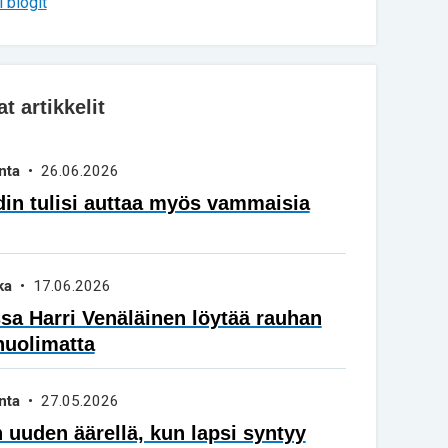
 blogit
 artikkelit
nta
• 26.06.2026
in tulisi auttaa myös vammaisia
ka
• 17.06.2026
a Harri Venäläinen löytää rauhan
huolimatta
nta
• 27.05.2026
 uuden äärellä, kun lapsi syntyy