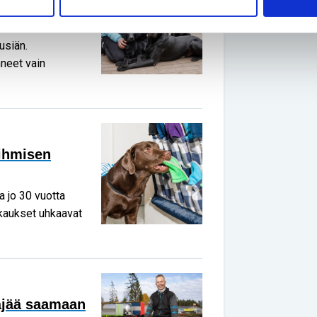
alueilta vain
usiän.
hneet vain
 ihmisen
a jo 30 vuotta
kkaukset uhkaavat
täjää saamaan