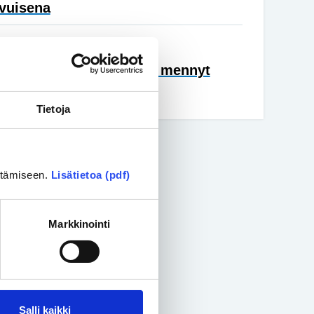
vuisena
nta
• 18.05.2026
sa vammaispolitiikka on mennyt
äin
Tietoja
ittämiseen.
Lisätietoa (pdf)
Markkinointi
Salli kaikki