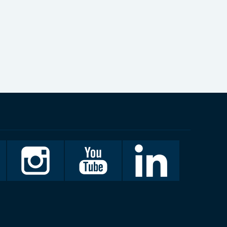
Invalidiliitto
Invalidiliitto
LinkedIn
Instagramissa
Youtubessa