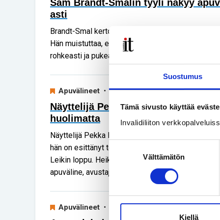
Sam Brandt-Smalin tyyli näkyy apuv
asti
Brandt-Smal kertoo, miten tuunasi apuvälineistään 
Hän muistuttaa, että myös vammainen ja lihava ih
rohkeasti ja pukea ne vaatteet, jotka haluaa.
Suostumus
Apuvälineet
• 11.11.2025
Näyttelijä Pekka Heikkinen halusi lav
Tämä sivusto käyttää eväste
huolimatta
Invalidiliiton verkkopalvelui
Näyttelijä Pekka Heikkisellä on kädet täynnä töit
Suostumuksen
hän on esittänyt toista pääroolia Samuel Beckett
Välttämätön
valinta
Leikin loppu. Heikkisen arkea helpottaa nyt myös 
apuväline, avustajakoira Hali.
Apuvälineet
• 04.11.2025
Kiellä