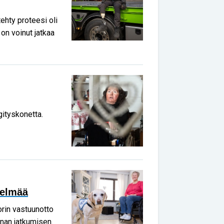
ehty proteesi oli
 on voinut jatkaa
ityskonetta.
delmää
torin vastuunotto
nan jatkumisen.