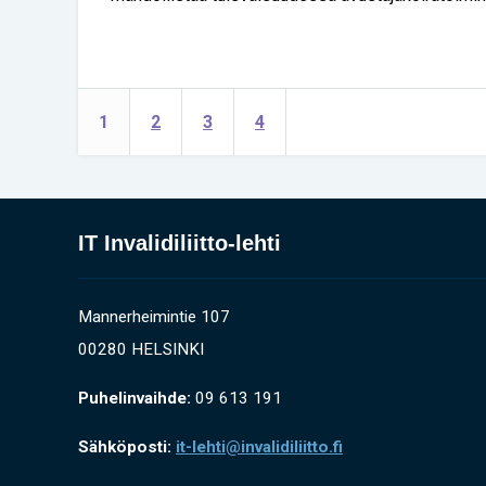
1
2
3
4
IT Invalidiliitto-lehti
Mannerheimintie 107
00280 HELSINKI
Puhelinvaihde:
09 613 191
Sähköposti:
it-lehti@invalidiliitto.fi