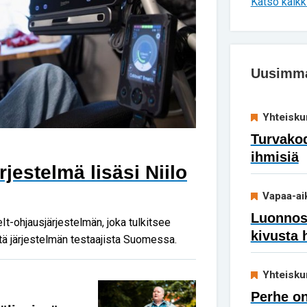
Katso kaikki
Uusimmat
Yhteisku
Turvakod
ihmisiä
jestelmä lisäsi Niilo
Vapaa-ai
Luonnoss
It-ohjausjärjestelmän, joka tulkitsee
kivusta 
stä järjestelmän testaajista Suomessa.
Yhteisku
Perhe on