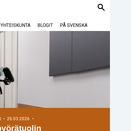
Haku
YHTEISKUNTA
BLOGIT
PÅ SVENSKA
t
• 26.03.2026 •
pyörätuolin