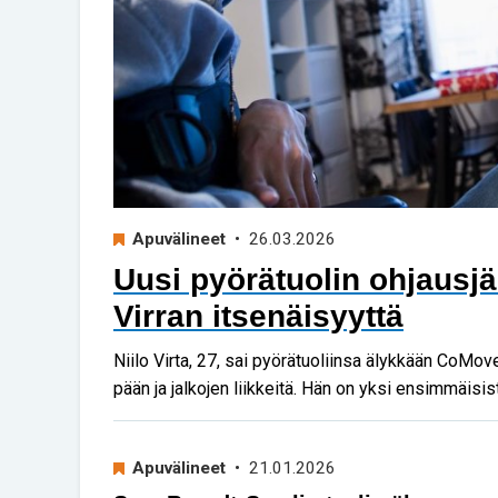
Apuvälineet
• 26.03.2026
Uusi pyörätuolin ohjausjär
Virran itsenäisyyttä
Niilo Virta, 27, sai pyörätuoliinsa älykkään CoMove
pään ja jalkojen liikkeitä. Hän on yksi ensimmäisi
Apuvälineet
• 21.01.2026