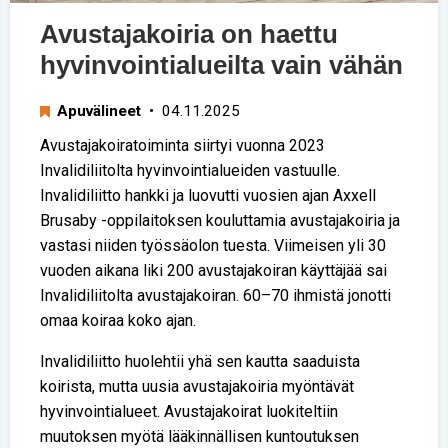
Avustajakoiria on haettu
hyvinvointialueilta vain vähän
Apuvälineet
• 04.11.2025
Avustajakoiratoiminta siirtyi vuonna 2023
Invalidiliitolta hyvinvointialueiden vastuulle.
Invalidiliitto hankki ja luovutti vuosien ajan Axxell
Brusaby -oppilaitoksen kouluttamia avustajakoiria ja
vastasi niiden työssäolon tuesta. Viimeisen yli 30
vuoden aikana liki 200 avustajakoiran käyttäjää sai
Invalidiliitolta avustajakoiran. 60–70 ihmistä jonotti
omaa koiraa koko ajan.
Invalidiliitto huolehtii yhä sen kautta saaduista
koirista, mutta uusia avustajakoiria myöntävät
hyvinvointialueet. Avustajakoirat luokiteltiin
muutoksen myötä lääkinnällisen kuntoutuksen