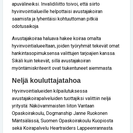
apuvälineiksi. Invalidiliitto toivoi, että siirto
hyvinvointialueille helpottaisi avustajakoiran
saamista ja lyhentäisi kohtuuttoman pitkiä
odotusaikoja.
Avustajakoiraa haluava hakee koiraa omalta
hyvinvointialueeltaan, joiden työryhmät tekevät omat
hankintasopimuksensa valittujen tarjoajien kanssa.
Sikäli kuin tekevät, sillä avustajakoiran
myöntämiskriteerit ovat tiukentuneet aiemmasta.
Neljä kouluttajatahoa
Hyvinvointialueiden kilpailutuksessa
avustajakoirapalveluiden tuottajiksi valittiin neljä
yritystä: Näkövammaisten liiton Vantaan
Opaskoirakoulu, Dogmanship Janne Ruokonen
Mäntsälässä, Suomen Opaskoirakoulu Kuopiosta
sekä Koirapalvelu Heartraiders Lappeenrannasta.