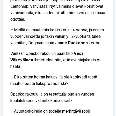
Lehtomäki vahvistaa. Nyt valmiina olevat koirat ovat
viisivuotiaita, eikä niiden sijoittamista voi enää kauaa
odottaa.
– Meillä on muutamia koiria koulutuksessa, ja ennen
vuodenvaihdetta joitakin vähän yli 2-vuotiaita tulee
valmiiksi, Dogmanshipin
Janne Ruokonen
kertoo.
Vantaan Opaskoirakoulun päällikkö
Vesa
Väkeväinen
ihmettelee sitä, että avustajakoiria ei
haeta.
– Eikö sitten koiraa haluavilla ole käsitystä tästä
muuttuneesta hakuprosessista?
Opaskoirakoululla on testattuja, puolen vuoden
koulutukseen valmiita koiria useita.
– Avustajakoiralla on todella merkittävä rooli