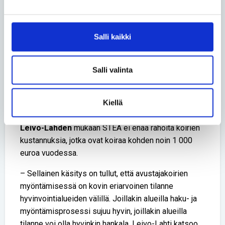
Kaikilta hyvinvointialueilta ei saatu tietoja
lähetemääristä tai avustajakoirien luovutuksista. Sitä
perusteltiin henkilötietojen tietoturvan takaamisella,
Salli kaikki
koska kyse oli pienestä joukosta.
Eriarvoinen tilanne
Salli valinta
Invalidiliiton välittämiä koiria on sijoitettuna työssä
vielä noin 30, mutta loputkin niistä jäävät pois
työstään viimeistään 2030-luvun alkuun mennessä.
Kiellä
Invalidiliiton avustajakoiratoiminnan suunnittelija
Ulla
Leivo-Lahden
mukaan STEA ei enää rahoita koirien
kustannuksia, jotka ovat koiraa kohden noin 1 000
euroa vuodessa.
– Sellainen käsitys on tullut, että avustajakoirien
myöntämisessä on kovin eriarvoinen tilanne
hyvinvointialueiden välillä. Joillakin alueilla haku- ja
myöntämisprosessi sujuu hyvin, joillakin alueilla
tilanne voi olla hyvinkin hankala, Leivo-Lahti katsoo.