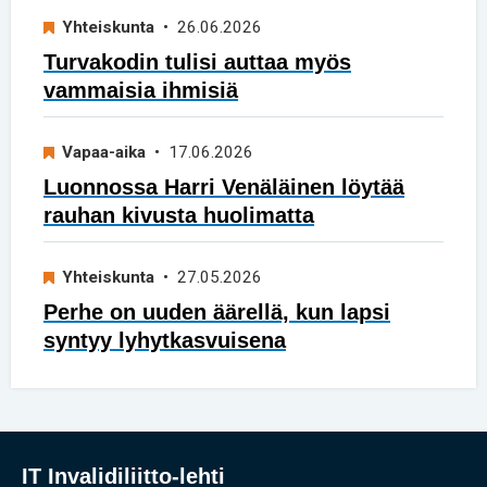
Yhteiskunta
• 26.06.2026
Turvakodin tulisi auttaa myös
vammaisia ihmisiä
Vapaa-aika
• 17.06.2026
Luonnossa Harri Venäläinen löytää
rauhan kivusta huolimatta
Yhteiskunta
• 27.05.2026
Perhe on uuden äärellä, kun lapsi
syntyy lyhytkasvuisena
IT Invalidiliitto-lehti