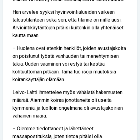
Hän arvelee syyksi hyvinvointialueiden vaikean
taloustilanteen sekä sen, että tilanne on niille uusi.
Arviointikäytäntöjen pitäisi kuitenkin olla yhtenäiset
kautta maan.
– Huolena ovat etenkin henkilöt, joiden avustajakoira
on poistunut työstä vanhuuden tai menehtymisen
takia. Uuden saaminen voi estyä tai kestää
kohtuuttoman pitkään. Tämä tuo isoja muutoksia
koirankäyttäjän elämään.
Leivo-Lahti ihmettelee myös vähäistä hakemusten
määrää. Aiemmin koiraa jonottaneita oli useita
kymmeniä, ja tuolloin ongelmana oli avustajakoirien
vähäinen määrä.
– Olemme tiedottaneet ja lähettäneet
massapostituksia, joten tietoa pitäisi olla.