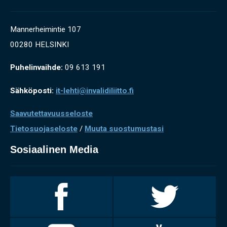
Mannerheimintie 107
00280 HELSINKI
Puhelinvaihde:
09 613 191
Sähköposti:
it-lehti@invalidiliitto.fi
Saavutettavuusseloste
Tietosuojaseloste
/
Muuta suostumustasi
Sosiaalinen Media
Invalidiliitto
Invalidiliitto
Facebookissa
Twitterissä
Invalidiliitto
Invalidiliitto