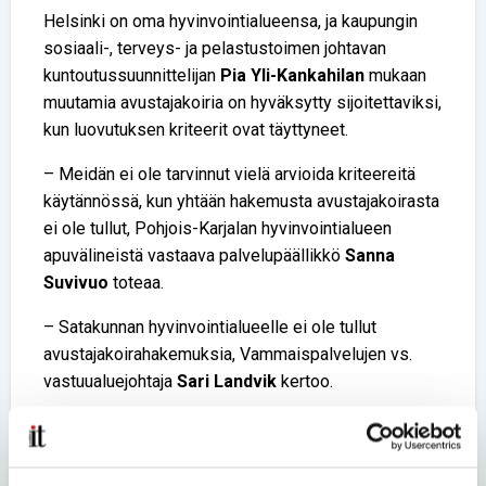
Helsinki on oma hyvinvointialueensa, ja kaupungin
sosiaali-, terveys- ja pelastustoimen johtavan
kuntoutussuunnittelijan
Pia Yli-Kankahilan
mukaan
muutamia avustajakoiria on hyväksytty sijoitettaviksi,
kun luovutuksen kriteerit ovat täyttyneet.
– Meidän ei ole tarvinnut vielä arvioida kriteereitä
käytännössä, kun yhtään hakemusta avustajakoirasta
ei ole tullut, Pohjois-Karjalan hyvinvointialueen
apuvälineistä vastaava palvelupäällikkö
Sanna
Suvivuo
toteaa.
– Satakunnan hyvinvointialueelle ei ole tullut
avustajakoirahakemuksia, Vammaispalvelujen vs.
vastuualuejohtaja
Sari Landvik
kertoo.
Myöskään Kanta-Hämeen hyvinvointialueella ei
yhtään hakemusta avustajakoiran saamiseksi ole
vastaanotettu.