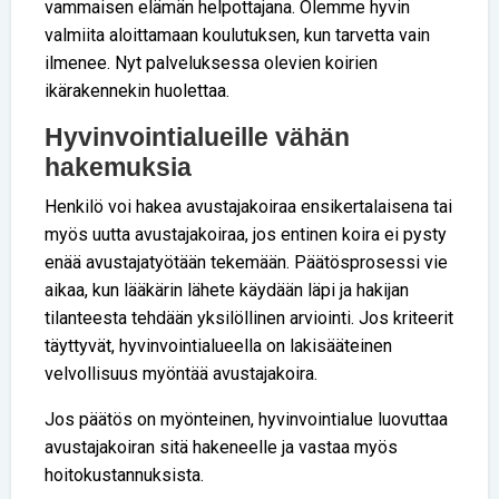
vammaisen elämän helpottajana. Olemme hyvin
valmiita aloittamaan koulutuksen, kun tarvetta vain
ilmenee. Nyt palveluksessa olevien koirien
ikärakennekin huolettaa.
Hyvinvointialueille vähän
hakemuksia
Henkilö voi hakea avustajakoiraa ensikertalaisena tai
myös uutta avustajakoiraa, jos entinen koira ei pysty
enää avustajatyötään tekemään. Päätösprosessi vie
aikaa, kun lääkärin lähete käydään läpi ja hakijan
tilanteesta tehdään yksilöllinen arviointi. Jos kriteerit
täyttyvät, hyvinvointialueella on lakisääteinen
velvollisuus myöntää avustajakoira.
Jos päätös on myönteinen, hyvinvointialue luovuttaa
avustajakoiran sitä hakeneelle ja vastaa myös
hoitokustannuksista.