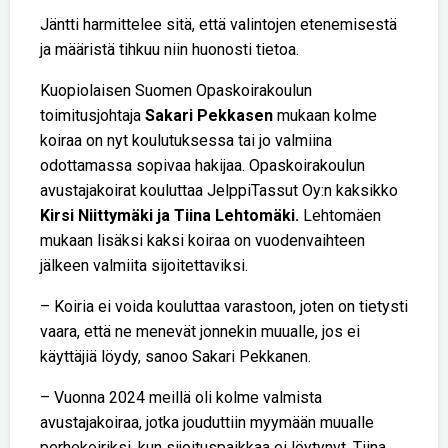
Jäntti harmittelee sitä, että valintojen etenemisestä
ja määristä tihkuu niin huonosti tietoa.
Kuopiolaisen Suomen Opaskoirakoulun
toimitusjohtaja
Sakari Pekkasen
mukaan kolme
koiraa on nyt koulutuksessa tai jo valmiina
odottamassa sopivaa hakijaa. Opaskoirakoulun
avustajakoirat kouluttaa JelppiTassut Oy:n kaksikko
Kirsi Niittymäki ja Tiina Lehtomäki.
Lehtomäen
mukaan lisäksi kaksi koiraa on vuodenvaihteen
jälkeen valmiita sijoitettaviksi.
– Koiria ei voida kouluttaa varastoon, joten on tietysti
vaara, että ne menevät jonnekin muualle, jos ei
käyttäjiä löydy, sanoo Sakari Pekkanen.
– Vuonna 2024 meillä oli kolme valmista
avustajakoiraa, jotka jouduttiin myymään muualle
perhekoiriksi, kun sijoituspaikkaa ei löytynyt, Tiina