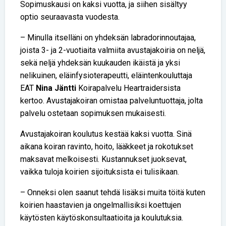
Sopimuskausi on kaksi vuotta, ja siihen sisältyy
optio seuraavasta vuodesta.
– Minulla itselläni on yhdeksän labradorinnoutajaa,
joista 3- ja 2-vuotiaita valmiita avustajakoiria on neljä,
sekä neljä yhdeksän kuukauden ikäistä ja yksi
nelikuinen, eläinfysioterapeutti, eläinten­kouluttaja
EAT
Nina Jäntti
Koira­palvelu Heartraidersista
kertoo. Avustajakoiran omistaa palveluntuottaja, jolta
palvelu ostetaan sopimuksen mukaisesti.
Avustajakoiran koulutus kestää kaksi vuotta. Sinä
aikana koiran ravinto, hoito, lääkkeet ja rokotukset
maksavat melkoisesti. Kustannukset juoksevat,
vaikka tuloja koirien sijoituksista ei tulisikaan.
– Onneksi olen saanut tehdä lisäksi muita töitä kuten
koirien haastavien ja ongelmallisiksi koettujen
käytösten käytöskonsultaatioita ja koulutuksia.