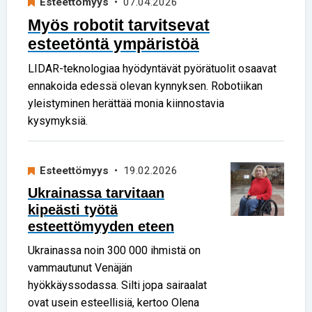
Esteettömyys
• 07.04.2026
Myös robotit tarvitsevat
esteetöntä ympäristöä
LIDAR-teknologiaa hyödyntävät pyörätuolit osaavat
ennakoida edessä olevan kynnyksen. Robotiikan
yleistyminen herättää monia kiinnostavia
kysymyksiä.
Esteettömyys
• 19.02.2026
Ukrainassa tarvitaan
kipeästi työtä
esteettömyyden eteen
Ukrainassa noin 300 000 ihmistä on
vammautunut Venäjän
hyökkäyssodassa. Silti jopa sairaalat
ovat usein esteellisiä, kertoo Olena