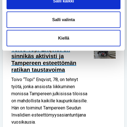
Salli kaikki
kolme vuotta perheineen Vantaalla
rivitalokodissa. Sailalla on CP-vamma
Salli valinta
ja hän liikkuu sähköpyörätuolilla.
Kiellä
Esteettömyys
• 10.09.2024
Toivo Topi Enqvist on
sinnikäs aktivisti ja
Tampereen esteettömän
ratikan taustavoima
Toivo “Topi” Enqvist, 78, on tehnyt
työtä, jonka ansiosta liikkuminen
monissa Tampereen julkisissa tiloissa
on mahdollista kaikille kaupunkilaisille.
Hän on toiminut Tampereen Seudun
Invalidien esteettömyysasiantuntijana
vuosikausia.