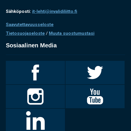
Sähköposti:
it-lehti@invalidiliitto.fi
Saavutettavuusseloste
Tietosuojaseloste
/
Muuta suostumustasi
Sosiaalinen Media
Invalidiliitto
Invalidiliitto
Facebookissa
Twitterissä
Invalidiliitto
Invalidiliitto
Instagramissa
Youtubessa
LinkedIn