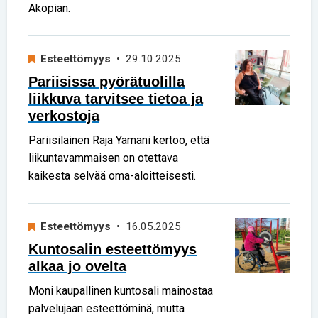
Akopian.
Esteettömyys
• 29.10.2025
Pariisissa pyörätuolilla
liikkuva tarvitsee tietoa ja
verkostoja
Pariisilainen Raja Yamani kertoo, että
liikuntavammaisen on otettava
kaikesta selvää oma-aloitteisesti.
Esteettömyys
• 16.05.2025
Kuntosalin esteettömyys
alkaa jo ovelta
Moni kaupallinen kuntosali mainostaa
palvelujaan esteettöminä, mutta