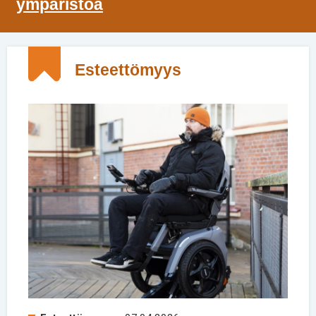
ympäristöä
Esteettömyys