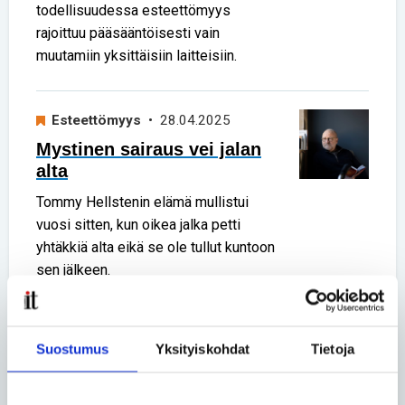
todellisuudessa esteettömyys
rajoittuu pääsääntöisesti vain
muutamiin yksittäisiin laitteisiin.
Esteettömyys
• 28.04.2025
Mystinen sairaus vei jalan
alta
Tommy Hellstenin elämä mullistui
vuosi sitten, kun oikea jalka petti
yhtäkkiä alta eikä se ole tullut kuntoon
sen jälkeen.
Esteettömyys
• 08.04.2025
Suostumus
Yksityiskohdat
Tietoja
Uudessa
vammaispalvelulaissa on