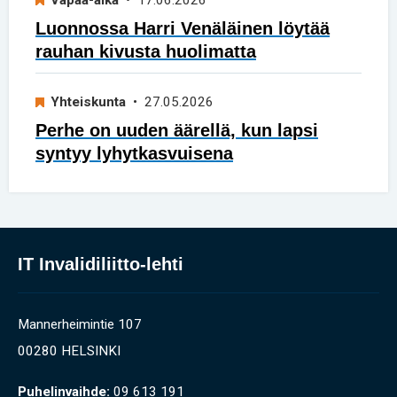
Vapaa-aika
• 17.06.2026
Luonnossa Harri Venäläinen löytää
rauhan kivusta huolimatta
Yhteiskunta
• 27.05.2026
Perhe on uuden äärellä, kun lapsi
syntyy lyhytkasvuisena
IT Invalidiliitto-lehti
Mannerheimintie 107
00280 HELSINKI
Puhelinvaihde:
09 613 191