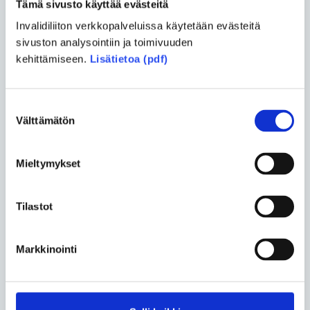
edelleen paljon
Tämä sivusto käyttää evästeitä
tulkintakysymyksiä
Invalidiliiton verkkopalveluissa käytetään evästeitä
Eduskunnan oikeusasiamiehen
sivuston analysointiin ja toimivuuden
kanslian esittelijäneuvos Tapio Räty
kehittämiseen.
Lisätietoa (pdf)
näkee uuden uudessa
vammaispalvelulaissa niin uusia
Suostumuksen
mahdollisuuksia kuin haasteitakin.
Välttämätön
valinta
Esteettömyys
• 17.09.2024
Mieltymykset
Saila Luumin perhe löysi
esteettömän kodin
Tilastot
kymmenen vuoden etsinnän
jälkeen – nyt sisällä
onnistuu vaikka
Markkinointi
bocciatreenit
HR- ja palkka-asiantuntija ja
paraurheilija Saila Luumi, 42, on asunut