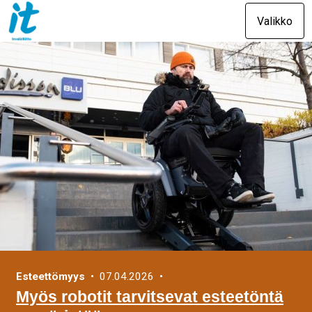
Valikko
Esteettömyys
• 07.04.2026 •
Myös robotit tarvitsevat esteetöntä