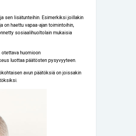
a sen lisätunteihin. Esimerkiksi joillakin
ja on haettu vapaa-ajan toimintoihin,
önnetty sosiaalihuoltolain mukaisia
 otettava huomioon
ikeus luottaa päätösten pysyvyyteen.
lökohtaisen avun päätöksiä on joissakin
öksiksi.