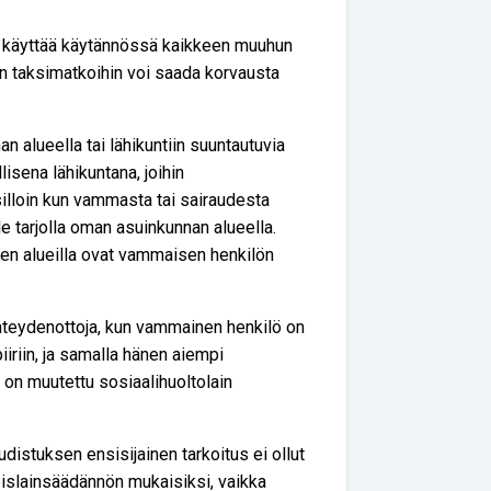
voi käyttää käytännössä kaikkeen muuhun
n taksimatkoihin voi saada korvausta
an alueella tai lähikuntiin suuntautuvia
lisena lähikuntana, joihin
illoin kun vammasta tai sairaudesta
ole tarjolla oman asuinkunnan alueella.
tien alueilla ovat vammaisen henkilön
ä yhteydenottoja, kun vammainen henkilö on
iiriin, ja samalla hänen aiempi
n muutettu sosiaalihuoltolain
distuksen ensisijainen tarkoitus ei ollut
islainsäädännön mukaisiksi, vaikka