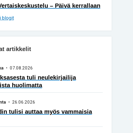
Vertaiskeskustelu – Päivä kerrallaan
 blogit
 artikkelit
ka
• 07.08.2026
sasesta tuli neulekirjailija
ista huolimatta
nta
• 26.06.2026
in tulisi auttaa myös vammaisia