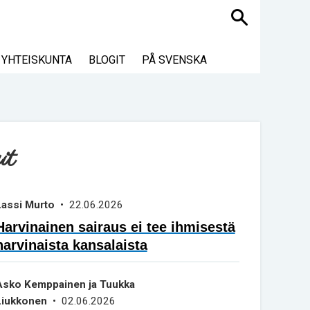
Haku
YHTEISKUNTA
BLOGIT
PÅ SVENSKA
it
Lassi Murto
• 22.06.2026
Harvinainen sairaus ei tee ihmisestä
harvinaista kansalaista
Asko Kemppainen ja Tuukka
Liukkonen
• 02.06.2026