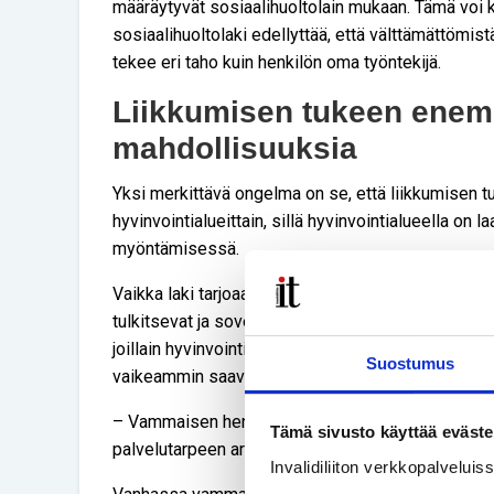
määräytyvät sosiaalihuoltolain mukaan. Tämä voi k
sosiaalihuoltolaki edellyttää, että välttämättömis
tekee eri taho kuin henkilön oma työntekijä.
Liikkumisen tukeen enem
mahdollisuuksia
Yksi merkittävä ongelma on se, että liikkumisen t
hyvinvointialueittain, sillä hyvinvointialueella on l
myöntämisessä.
Vaikka laki tarjoaa yleisiä suuntaviivoja, hyvinvoint
tulkitsevat ja soveltavat lakeja liikkumisen tukemis
joillain hyvinvointialueilla tukea myönnetään herk
Suostumus
vaikeammin saavutettavissa.
– Vammaisen henkilön oikeuksien toteutumisen kan
Tämä sivusto käyttää eväste
palvelutarpeen arviointi tehdään yhdessä hänen 
Invalidiliiton verkkopalvelui