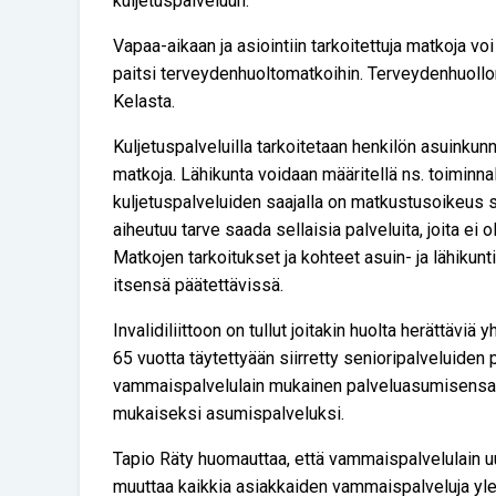
kuljetuspalveluun.
Vapaa-aikaan ja asiointiin tarkoitettuja matkoja 
paitsi terveydenhuoltomatkoihin. Terveydenhuollo
Kelasta.
Kuljetuspalveluilla tarkoitetaan henkilön asuinkunn
matkoja. Lähikunta voidaan määritellä ns. toiminnal
kuljetuspalveluiden saajalla on matkustusoikeus s
aiheutuu tarve saada sellaisia palveluita, joita ei 
Matkojen tarkoitukset ja kohteet asuin- ja lähikun
itsensä päätettävissä.
Invalidiliittoon on tullut joitakin huolta herättävi
65 vuotta täytettyään siirretty senioripalveluiden p
vammaispalvelulain mukainen palveluasumisensa o
mukaiseksi asumispalveluksi.
Tapio Räty huomauttaa, että vammaispalvelulain uu
muuttaa kaikkia asiakkaiden vammaispalveluja yle