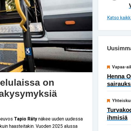
Katso kaikki
Uusimmat
Vapaa-ai
Henna Ok
lulaissa on
sairauks
ntakysymyksiä
Yhteisku
Turvakod
ihmisiä
äneuvos
Tapio Räty
näkee uuden uudessa
kuin haasteitakin. Vuoden 2025 alussa