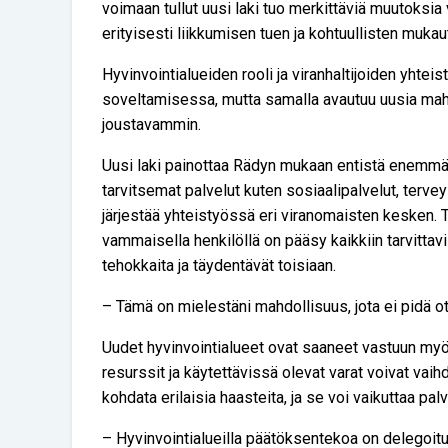
voimaan tullut uusi laki tuo merkittäviä muutoksia
erityisesti liikkumisen tuen ja kohtuullisten muka
Hyvinvointialueiden rooli ja viranhaltijoiden yhtei
soveltamisessa, mutta samalla avautuu uusia mahd
joustavammin.
Uusi laki painottaa Rädyn mukaan entistä enemmä
tarvitsemat palvelut kuten sosiaalipalvelut, terveys
järjestää yhteistyössä eri viranomaisten kesken. 
vammaisella henkilöllä on pääsy kaikkiin tarvittavii
tehokkaita ja täydentävät toisiaan.
– Tämä on mielestäni mahdollisuus, jota ei pidä o
Uudet hyvinvointialueet ovat saaneet vastuun my
resurssit ja käytettävissä olevat varat voivat vaihde
kohdata erilaisia haasteita, ja se voi vaikuttaa pal
– Hyvinvointialueilla päätöksentekoa on delegoitu,