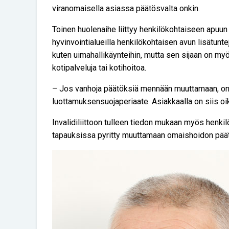
viranomaisella asiassa päätösvalta onkin.
Toinen huolenaihe liittyy henkilökohtaiseen apuun j
hyvinvointialueilla henkilökohtaisen avun lisätunte
kuten uimahallikäynteihin, mutta sen sijaan on my
kotipalveluja tai kotihoitoa.
– Jos vanhoja päätöksiä mennään muuttamaan, on
luottamuksensuojaperiaate. Asiakkaalla on siis o
Invalidiliittoon tulleen tiedon mukaan myös henki
tapauksissa pyritty muuttamaan omaishoidon päät