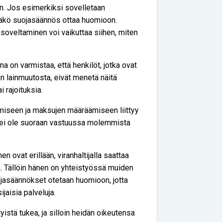
än. Jos esimerkiksi sovelletaan
itääkö suojasäännös ottaa huomioon.
 soveltaminen voi vaikuttaa siihen, miten
 on varmistaa, että henkilöt, jotka ovat
en lainmuutosta, eivät menetä näitä
i rajoituksia.
miseen ja maksujen määräämiseen liittyy
ija ei ole suoraan vastuussa molemmista
ovat erillään, viranhaltijalla saattaa
 Tällöin hänen on yhteistyössä muiden
ojasäännökset otetaan huomioon, jotta
aisia palveluja.
yistä tukea, ja silloin heidän oikeutensa