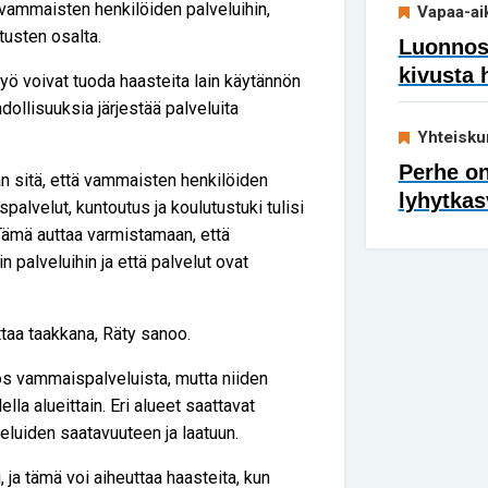
 vammaisten henkilöiden palveluihin,
Vapaa-ai
utusten osalta.
Luonnoss
kivusta 
styö voivat tuoda haasteita lain käytännön
ollisuuksia järjestää palveluita
Yhteisku
Perhe on
n sitä, että vammaisten henkilöiden
lyhytkas
palvelut, kuntoutus ja koulutustuki tulisi
Tämä auttaa varmistamaan, että
n palveluihin ja että palvelut ovat
ttaa taakkana, Räty sanoo.
ös vammaispalveluista, mutta niiden
lla alueittain. Eri alueet saattavat
veluiden saatavuuteen ja laatuun.
 ja tämä voi aiheuttaa haasteita, kun