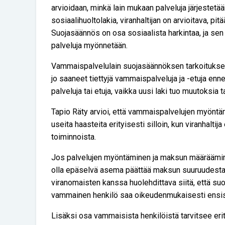
arvioidaan, minkä lain mukaan palveluja järjestetä
sosiaalihuoltolakia, viranhaltijan on arvioitava, p
Suojasäännös on osa sosiaalista harkintaa, ja sen
palveluja myönnetään.
Vammaispalvelulain suojasäännöksen tarkoituksena
jo saaneet tiettyjä vammaispalveluja ja -etuja enn
palveluja tai etuja, vaikka uusi laki tuo muutoksia ta
Tapio Räty arvioi, että vammaispalvelujen myöntä
useita haasteita erityisesti silloin, kun viranhalt
toiminnoista.
Jos palvelujen myöntäminen ja maksun määrääminen 
olla epäselvä asema päättää maksun suuruudesta.
viranomaisten kanssa huolehdittava siitä, että su
vammainen henkilö saa oikeudenmukaisesti ensisij
Lisäksi osa vammaisista henkilöistä tarvitsee erit