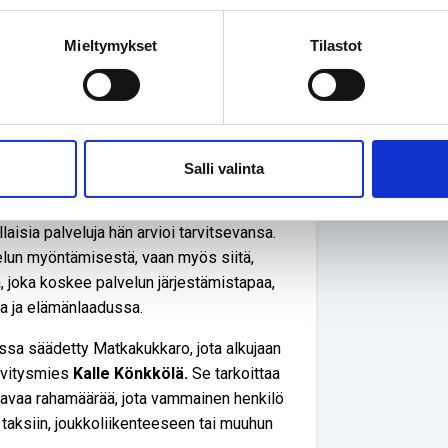
n tekeminen oli pitkälti viranhaltijan
kilön itsemääräämisoikeutta ja oikeutta
Mieltymykset
Tilastot
kilön kannattaa olla erityisen tarkka ja
teestaan ja tarpeistaan poikkeaa
man mielipiteensä kirjaamista
Salli valinta
uutoksenhakuprosessissa, sillä se
laisia palveluja hän arvioi tarvitsevansa.
velun myöntämisestä, vaan myös siitä,
lä, joka koskee palvelun järjestämistapaa,
sa ja elämänlaadussa.
ssa säädetty Matkakukkaro, jota alkujaan
elvitysmies
Kalle Könkkölä.
Se tarkoittaa
ttavaa rahamäärää, jota vammainen henkilö
 taksiin, joukkoliikenteeseen tai muuhun