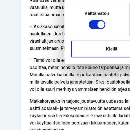
Vanhassa vammaispalvelulaissa asiakassuunnitelma
Suostumuksen
vastuulla, mutta uusi laki korostaa vammaisen hen
Välttämätön
valinta
osallistua oman suunnitelmansa tekemiseen.
– Asiakassuunnitelman laatimisessa vammaisen hen
huolellinen. Jos hänen käsityksensä omasta tilan
viranhaltijan arvioista, hänellä on oikeus vaatia o
suunnitelmaan, Räty huomauttaa.
Kiellä
– Tämä voi olla erittäin tärkeää mahdollisessa m
osoittaa, miten henkilö itse kokee tarpeensa ja mil
Monilla palvelualueilla ei pelkästään päätetä pal
millä tavalla palvelu järjestetään. Siksi päätöksel
voi olla suuri merkitys vammaisen henkilön arjes
Matkakorvauksiin tarjoaa joustavuutta uudessa lai
esitti sosiaali- ja terveysministeriön asettama s
käytännössä henkilökohtaiselle maksutilille lada
voi käyttää itselleen sopivaan liikkumiseen, kuten