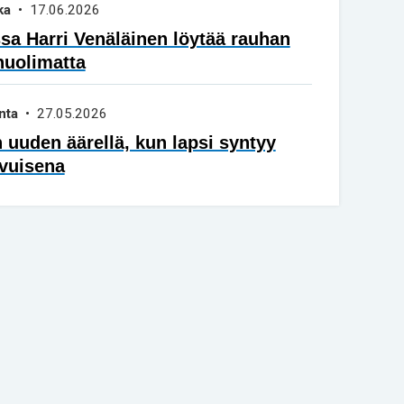
ka
• 17.06.2026
a Harri Venäläinen löytää rauhan
huolimatta
nta
• 27.05.2026
 uuden äärellä, kun lapsi syntyy
vuisena