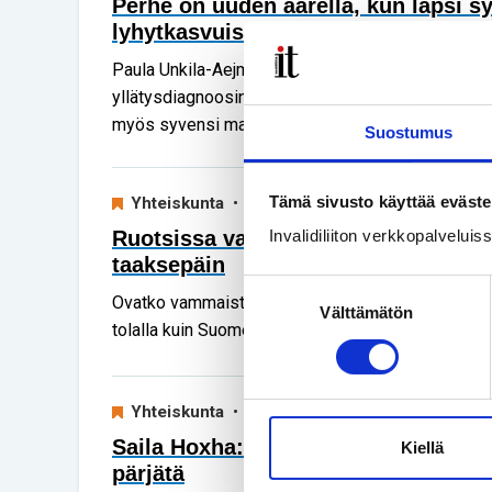
Perhe on uuden äärellä, kun lapsi s
lyhytkasvuisena
Paula Unkila-Aejmelaeuksen ja Janne Aejmelaeuks
yllätysdiagnoosin. Se toi mukanaan tunneryöpyn ja
myös syvensi maailmankatsomusta.
Suostumus
Tämä sivusto käyttää eväste
Yhteiskunta
• 18.05.2026
Ruotsissa vammaispolitiikka on me
Invalidiliiton verkkopalvelui
taaksepäin
Suostumuksen
Ovatko vammaisten ihmisten oikeudet Ruotsissa
Välttämätön
valinta
tolalla kuin Suomessa? Ken Gammelgårdin mukaan 
Yhteiskunta
• 13.04.2026
Saila Hoxha: Jokaisella pitäisi olla
Kiellä
pärjätä