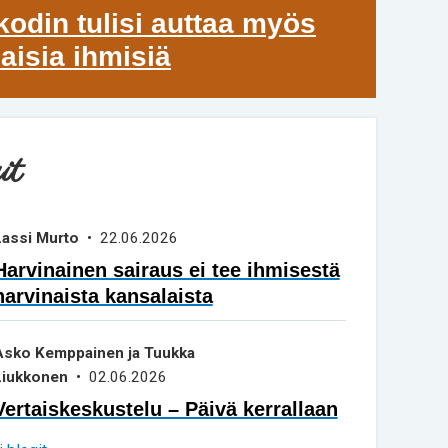
kodin tulisi auttaa myös
isia ihmisiä
it
Lassi Murto
• 22.06.2026
Harvinainen sairaus ei tee ihmisestä
harvinaista kansalaista
Asko Kemppainen ja Tuukka
Liukkonen
• 02.06.2026
Vertaiskeskustelu – Päivä kerrallaan