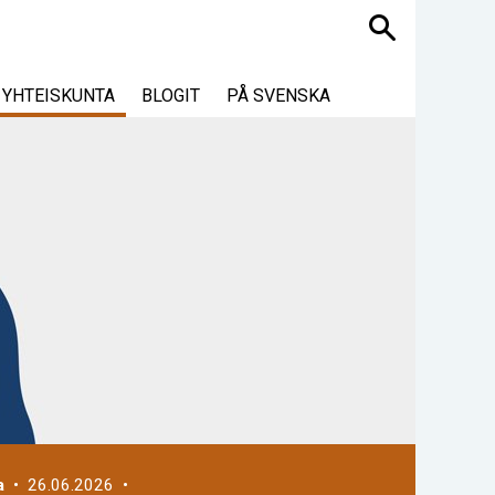
Haku
YHTEISKUNTA
BLOGIT
PÅ SVENSKA
a
• 26.06.2026 •