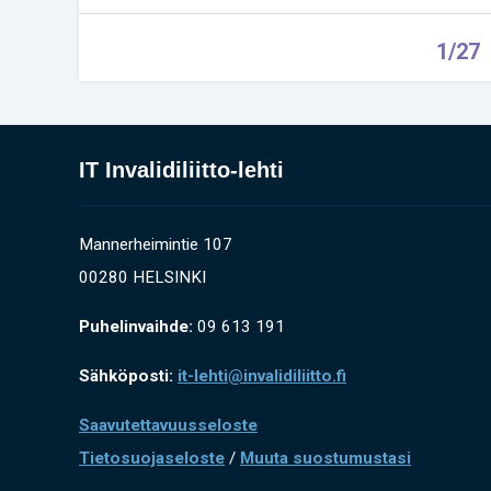
1/27
IT Invalidiliitto-lehti
Mannerheimintie 107
00280 HELSINKI
Puhelinvaihde:
09 613 191
Sähköposti:
it-lehti@invalidiliitto.fi
Saavutettavuusseloste
Tietosuojaseloste
/
Muuta suostumustasi