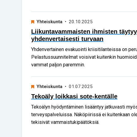
Yhteiskunta
• 20.10.2025
Liikuntavammaisten ihmisten täytyy
yhdenvertaisesti turvaan
Yhdenvertainen evakuointi kriisitilanteissa on per
Pelastussuunnitelmat voisivat kuitenkin huomioida
vammat paljon paremmin.
Yhteiskunta
• 01.07.2025
Tekoäly loikkasi sote-kentälle
Tekoälyn hyödyntäminen lisääntyy jatkuvasti myös 
terveyspalveluissa. Näköpiirissä ei kuitenkaan ole
tekisivät vammaistukipäätöksiä.