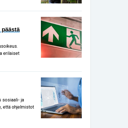
 päästä
usoikeus.
 erilaiset
sosiaali- ja
, että ohjelmistot