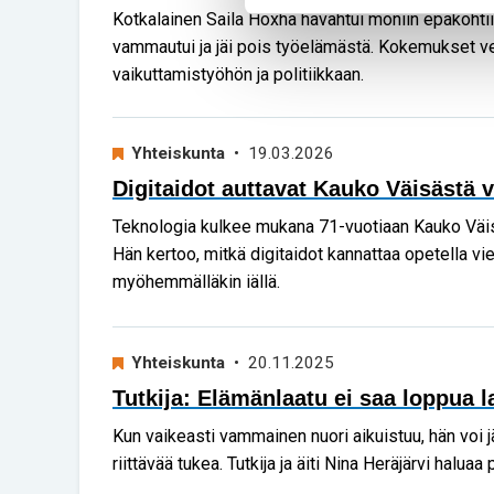
Kotkalainen Saila Hoxha havahtui moniin epäkohtii
vammautui ja jäi pois työelämästä. Kokemukset ve
vaikuttamistyöhön ja politiikkaan.
Yhteiskunta
• 19.03.2026
Digitaidot auttavat Kauko Väisästä 
Teknologia kulkee mukana 71-vuotiaan Kauko Väi
Hän kertoo, mitkä digitaidot kannattaa opetella vie
myöhemmälläkin iällä.
Yhteiskunta
• 20.11.2025
Tutkija: Elämänlaatu ei saa loppua 
Kun vaikeasti vammainen nuori aikuistuu, hän voi 
riittävää tukea. Tutkija ja äiti Nina Heräjärvi haluaa