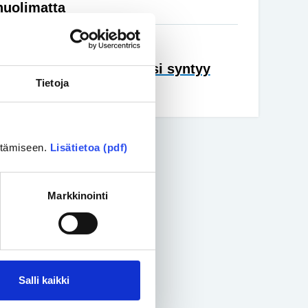
huolimatta
nta
• 27.05.2026
 uuden äärellä, kun lapsi syntyy
Tietoja
vuisena
ittämiseen.
Lisätietoa (pdf)
Markkinointi
Salli kaikki