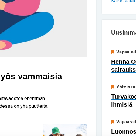
Katso kaikki
Uusimmat
Vapaa-ai
Henna Ok
sairauks
 myös vammaisia
Yhteisku
Turvakod
valtaväestöä enemmän
ihmisiä
dessä on yhä puutteita.
Vapaa-ai
Luonnoss