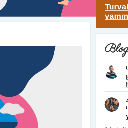
Turva
vamma
Blog