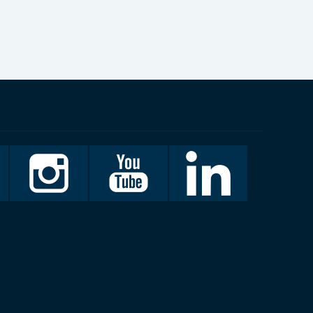
Invalidiliitto
Invalidiliitto
LinkedIn
Instagramissa
Youtubessa