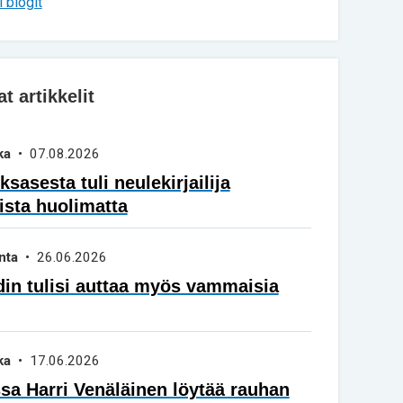
 blogit
 artikkelit
ka
• 07.08.2026
sasesta tuli neulekirjailija
ista huolimatta
nta
• 26.06.2026
in tulisi auttaa myös vammaisia
ka
• 17.06.2026
a Harri Venäläinen löytää rauhan