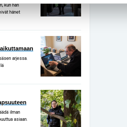
n, kun hän
ivät hänet
vaikuttamaan
säsen arjessa.
lä
lapsuuteen
jäädä ilman
 puuttua asiaan.