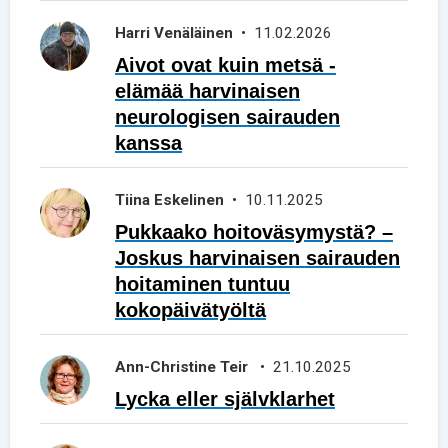
Harri Venäläinen
• 11.02.2026
Aivot ovat kuin metsä -
elämää harvinaisen
neurologisen sairauden
kanssa
Tiina Eskelinen
• 10.11.2025
Pukkaako hoitoväsymystä? –
Joskus harvinaisen sairauden
hoitaminen tuntuu
kokopäivätyöltä
Ann-Christine Teir
• 21.10.2025
Lycka eller självklarhet