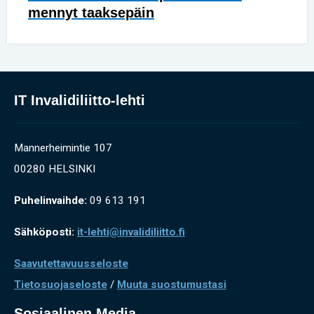
mennyt taaksepäin
IT Invalidiliitto-lehti
Mannerheimintie 107
00280 HELSINKI
Puhelinvaihde:
09 613 191
Sähköposti:
it-lehti@invalidiliitto.fi
Saavutettavuusseloste
Tietosuojaseloste
/
Muuta suostumustasi
Sosiaalinen Media