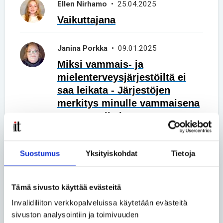
Ellen Nirhamo
• 25.04.2025
Vaikuttajana
Janina Porkka
• 09.01.2025
Miksi vammais- ja
mielenterveysjärjestöiltä ei
saa leikata - Järjestöjen
merkitys minulle vammaisena
nuorena aikuisena
Tuukka Liukkonen
• 18.10.2024
Suostumus
Yksityiskohdat
Tietoja
Uusi alku harvinaisen
sairauden kanssa: matka kohti
hyväksyntää – elämä
Tämä sivusto käyttää evästeitä
Addisonin taudin kanssa
Invalidiliiton verkkopalveluissa käytetään evästeitä
sivuston analysointiin ja toimivuuden