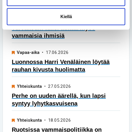
Uusimmat artikkelit
Kiellä
Yhteiskunta
• 26.06.2026
Turvakodin tulisi auttaa myös
vammaisia ihmisiä
Vapaa-aika
• 17.06.2026
Luonnossa Harri Venäläinen löytää
rauhan kivusta huolimatta
Yhteiskunta
• 27.05.2026
Perhe on uuden äärellä, kun lapsi
syntyy lyhytkasvuisena
Yhteiskunta
• 18.05.2026
Ruotsissa vammaispolitiikka on