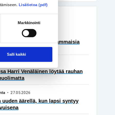
ittämiseen.
Lisätietoa (pdf)
 artikkelit
Markkinointi
nta
• 26.06.2026
in tulisi auttaa myös vammaisia
Salli kaikki
ka
• 17.06.2026
a Harri Venäläinen löytää rauhan
huolimatta
nta
• 27.05.2026
 uuden äärellä, kun lapsi syntyy
vuisena