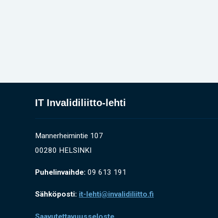
IT Invalidiliitto-lehti
Mannerheimintie 107
00280 HELSINKI
Puhelinvaihde:
09 613 191
Sähköposti:
it-lehti@invalidiliitto.fi
Saavutettavuusseloste