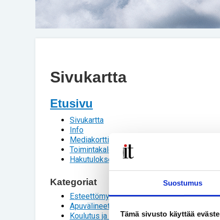
Sivukartta
Etusivu
Sivukartta
Info
Mediakortti
Toimintakalenteri
Hakutulokset
Kategoriat
Suostumus
Esteettömyys
Apuvälineet
Tämä sivusto käyttää eväste
Koulutus ja työelämä