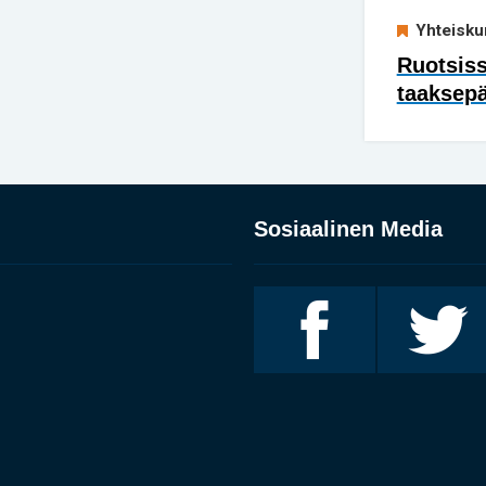
Yhteisku
Ruotsis
taaksep
Sosiaalinen Media
Invalidiliitto
Invalidiliitto
Facebookissa
Twitterissä