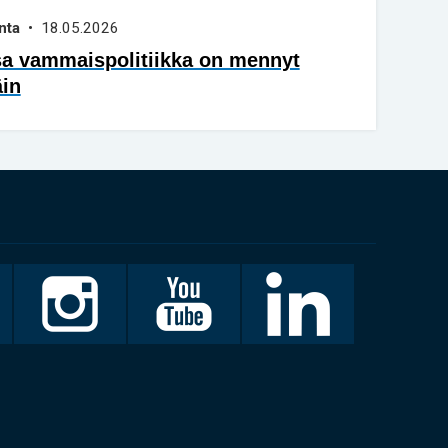
nta
• 18.05.2026
sa vammaispolitiikka on mennyt
äin
Invalidiliitto
Invalidiliitto
LinkedIn
Instagramissa
Youtubessa