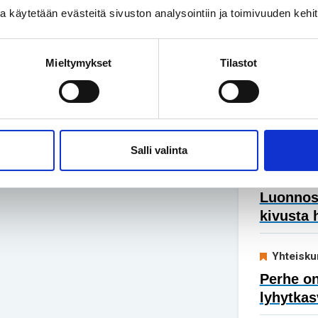
ssa käytetään evästeitä sivuston analysointiin ja toimivuuden keh
Uusimmat
Mieltymykset
Tilastot
Yhteisku
Turvakod
ihmisiä
Salli valinta
Vapaa-ai
Luonnoss
kivusta 
Yhteisku
Perhe on
lyhytkas