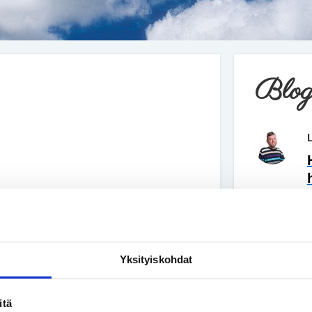
Blog
Yksityiskohdat
Katso kaikki
itä