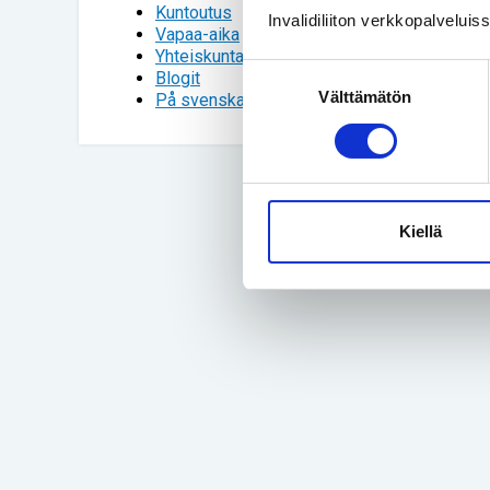
Kuntoutus
Invalidiliiton verkkopalvelui
Vapaa-aika
Yhteiskunta
Suostumuksen
Blogit
Välttämätön
valinta
På svenska
Kiellä