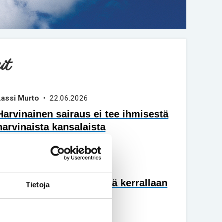
it
Lassi Murto
• 22.06.2026
Harvinainen sairaus ei tee ihmisestä
harvinaista kansalaista
Asko Kemppainen ja Tuukka
Liukkonen
• 02.06.2026
Vertaiskeskustelu – Päivä kerrallaan
Tietoja
 blogit