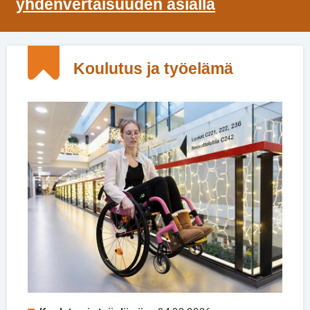
yhdenvertaisuuden asialla
Koulutus ja työelämä