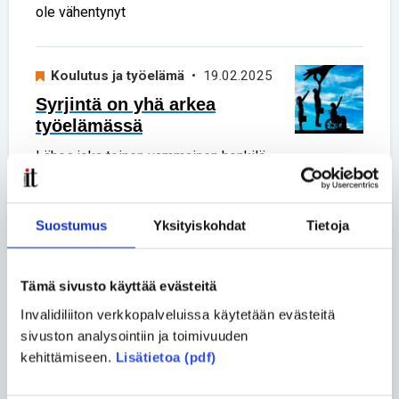
ole vähentynyt
Koulutus ja työelämä
• 19.02.2025
Syrjintä on yhä arkea
työelämässä
Lähes joka toinen vammainen henkilö
on kokenut syrjintää työelämässä tai
työnhaussa. Yhä useampi uskaltaa
myös nostaa asian esille.
Suostumus
Yksityiskohdat
Tietoja
Tämä sivusto käyttää evästeitä
Koulutus ja työelämä
• 12.02.2025
Reko Suomalainen haki
Invalidiliiton verkkopalveluissa käytetään evästeitä
töitä 15 vuoden ajan –
sivuston analysointiin ja toimivuuden
lopulta tärppäsi
kehittämiseen.
Lisätietoa (pdf)
CP-vamman takia liikuntarajoitteinen