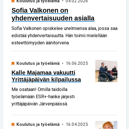
Koulutus ja työelämä
• 04.02.2026
Sofia Valkonen on
yhdenvertaisuuden asialla
Sofia Valkonen opiskelee unelmiensa alaa, jossa saa
edistää yhdenvertaisuutta. Hän toimii mielellään
esteettömyyden äänitorvena.
Koulutus ja työelämä
• 16.06.2025
Kalle Majamaa vakuutti
Yrittäjäpäivän kilpailussa
Me osataan! Omilla taidoilla
työelämään ESR+-hanke järjesti
yrittäjäpäivän Järvenpäässä.
Koulutus ja työelämä
• 16.04.2025