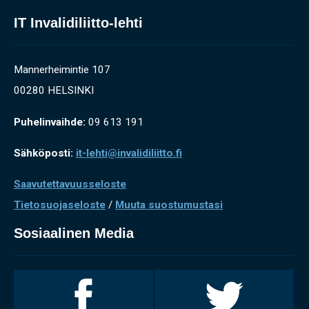
IT Invalidiliitto-lehti
Mannerheimintie 107
00280 HELSINKI
Puhelinvaihde:
09 613 191
Sähköposti:
it-lehti@invalidiliitto.fi
Saavutettavuusseloste
Tietosuojaseloste
/
Muuta suostumustasi
Sosiaalinen Media
Invalidiliitto
Invalidiliitto
Facebookissa
Twitterissä