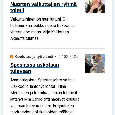
Nuorten vaikuttajien ryhmä
toimii
Vaikuttaminen on mun juttuni. Oli
huikeaa, kun joukko nuoria kokoontui
yhteen oppimaan, Vilja Kalliotiura
Akaasta tuumaa.
Koulutus ja työelämä
• 27.02.2025
Spesiassa uskotaan
tulevaan
Ammattiopisto Spesian johto vaihtui.
Eläkkeelle lähtenyt rehtori Tiina
Meriläinen ja toimitusjohtajan tehtävät
jättänyt Mia Sarpolahti näkevät koululla
valoisan tulevaisuuden. Erityistukea
tarvitsevien opiskelijoiden määrä ei