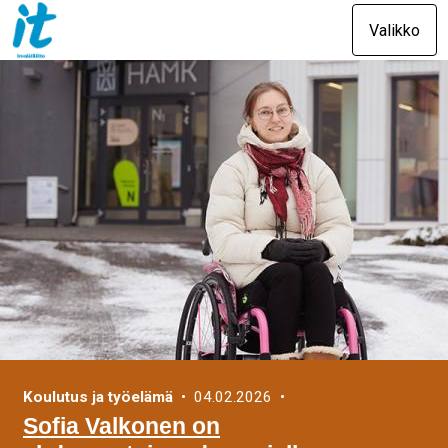
Valikko
Koulutus ja työelämä
• 04.02.2026 •
Sofia Valkonen on