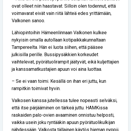
ovat olleet niin haastavat. Silloin olen todennut, että
voimavarat eivät vain riitä lähteä edes yrittämään,
Valkonen sanoo.
Lähiopintoihin Hämeenlinnaan Valkonen kulkee
nykyisin omalla autollaan kotipaikkakunnaltaan
Tampereelta. Hän ei luota siihen, että pääsee
julkisilla perille. Bussipysäkkien korkeudet
vaihtelevat, pyörätuolirampit jäätyvät, eikä kuljettajien
ja kanssamatkustajien apuun voi aina luottaa.
– Se ei vaan toimi. Kesällä on ihan eri juttu, kun
rampitkin toimivat hyvin.
Valkosen kanssa jutellessa tulee nopeasti selväksi,
että itse pärjääminen on tärkeä juttu. HAMKissa
raskaiden palo-ovien avaaminen onnistuu helposti,
vaikka usein joku ryntääkin apuun pyörätuolikulkijan
nähdessään. Valkosta tällainen käytös hieman nyppii,