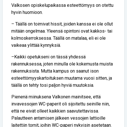
Valkosen opiskelupaikassa esteettömyys on otettu
hyvin huomioon.
– Täällä on toimivat hissit, joiden kanssa ei ole ollut
mitään ongelmaa. Yleensä opintoni ovat kakkos- tai
kolmoskerroksessa. Täällä on matalaa, eli ei ole
vaikeaa ylittää kynnyksiä.
–Kaikki opetukseni on tässä yhdessä
rakennuksessa, joten minulla ole kokemusta muista
rakennuksista. Mutta kampus on saanut ison
esteettömyyskartoituksen muutama vuosi sitten, ja
täällä on tehty tosi paljon hyviä muutoksia.
Pienenä miinuksena Valkonen mainitsee, että
invavessojen WC-paperit oli sijoitettu seinille niin,
että ne eivät olleet kaikkien saavutettavissa.
Palautteen antamisen jälkeen vessojen lattioille
laitettiin tornit, joihin WC-paperi nykyisin asetetaan.