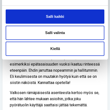
Keskivartalon hallinta ja ylipäätään tuolin käyttö
paranivat harjoitellessa niin paljon, että aloin
keulimaan. Siitä on paljon hyötyä arjessa, joten
Salli kaikki
senkin takia suosittelen paralajeja.
Keuliminen auttaa kynnysten ylityksissä ja loivassa
Salli valinta
alamäessä. Kun keskivartaloa jännittää ja
painopistettä hienovaraisesti siirtää, pääsee
liikkumaan turvallisesti takapyörien varassa.
Kiellä
– Hitaasti keuliessa on pienempi riski, että
esimerkiksi epätasaisuuden vuoksi kaatuu rinteessä
eteenpäin. Ehdin jarruttaa nopeammin ja hallitummin.
Eli keulimisesta on muutakin hyötyä kuin että se on
siistin näköistä. Kannattaa opetella!
Valkosen rämäpäisestä asenteesta kertoo myös se,
että hän lähtee mukaan asioihin, jotka joku
pyörätuolin käyttäjä saattaisi jättää tekemättä.