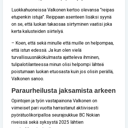
Luokkahuoneissa Valkonen kertoo olevansa ”reipas
etupenkin istuja”. Reippaan asenteen lisäksi syynä
on se, että luokan takaosaa siirtyminen vaatisi joka
kerta kalusteiden siirtelyä.
– Koen, että sekä minulle että muille on helpompaa,
että istun edessä. Ja kun olen vielä
turvallisuusnäkökulmasta ajatteleva ihminen,
tulipalotilanteessa minun olisi helpompi lähteä
poistumaan luokan etuosasta kuin jos olisin perällä,
Valkonen sanoo.
Paraurheilusta jaksamista arkeen
Opintojen ja työn vastapainona Valkonen on
viimeiset pari vuotta harrastanut aktiivisesti
pyörätuolikoripalloa seurajoukkue BC Nokian
riveissä sekä syksystä 2025 lähtien