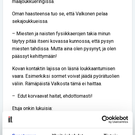
maajoukkueringissä.
Oman haasteensa tuo se, että Valkonen pelaa
sekajoukkueissa.
– Miesten ja naisten fysiikkaerojen takia minun
täytyy pitää itseni kovassa kunnossa, että pysyn
miesten tahdissa. Mutta aina olen pysynyt, ja olen
päässyt kehittymään!
Kovan kontaktin lajissa on läsnä loukkaantumisen
vaara. Esimerkiksi sormet voivat jäädä pyörätuolien
väliin. Rämäpäistä Valkosta tämä ei haittaa.
– Edut korvaavat haitat, ehdottomasti!
Etuja onkin lukuisia:
– Ilman tätä harrastusta keskivartalon hallintani ja
käsieni käyttö olisi todennäköisesti paljon