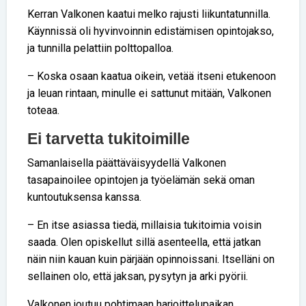
Kerran Valkonen kaatui melko rajusti liikuntatunnilla.
Käynnissä oli hyvinvoinnin edistämisen opintojakso,
ja tunnilla pelattiin polttopalloa.
– Koska osaan kaatua oikein, vetää itseni etukenoon
ja leuan rintaan, minulle ei sattunut mitään, Valkonen
toteaa.
Ei tarvetta tukitoimille
Samanlaisella päättäväisyydellä Valkonen
tasapainoilee opintojen ja työelämän sekä oman
kuntoutuksensa kanssa.
– En itse asiassa tiedä, millaisia tukitoimia voisin
saada. Olen opiskellut sillä asenteella, että jatkan
näin niin kauan kuin pärjään opinnoissani. Itselläni on
sellainen olo, että jaksan, pysytyn ja arki pyörii.
Valkonen joutuu pohtimaan harjoittelupaikan