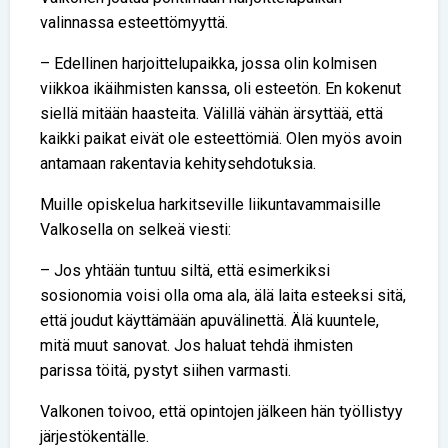
valinnassa esteettömyyttä.
– Edellinen harjoittelupaikka, jossa olin kolmisen
viikkoa ikäihmisten kanssa, oli esteetön. En kokenut
siellä mitään haasteita. Välillä vähän ärsyttää, että
kaikki paikat eivät ole esteettömiä. Olen myös avoin
antamaan rakentavia kehitysehdotuksia.
Muille opiskelua harkitseville liikuntavammaisille
Valkosella on selkeä viesti:
– Jos yhtään tuntuu siltä, että esimerkiksi
sosionomia voisi olla oma ala, älä laita esteeksi sitä,
että joudut käyttämään apuvälinettä. Älä kuuntele,
mitä muut sanovat. Jos haluat tehdä ihmisten
parissa töitä, pystyt siihen varmasti.
Valkonen toivoo, että opintojen jälkeen hän työllistyy
järjestökentälle.