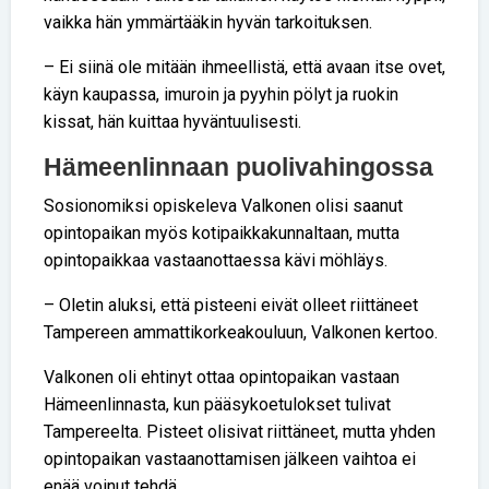
vaikka hän ymmärtääkin hyvän tarkoituksen.
– Ei siinä ole mitään ihmeellistä, että avaan itse ovet,
käyn kaupassa, imuroin ja pyyhin pölyt ja ruokin
kissat, hän kuittaa hyväntuulisesti.
Hämeenlinnaan puolivahingossa
Sosionomiksi opiskeleva Valkonen olisi saanut
opintopaikan myös kotipaikkakunnaltaan, mutta
opintopaikkaa vastaanottaessa kävi möhläys.
– Oletin aluksi, että pisteeni eivät olleet riittäneet
Tampereen ammattikorkeakouluun, Valkonen kertoo.
Valkonen oli ehtinyt ottaa opintopaikan vastaan
Hämeenlinnasta, kun pääsykoetulokset tulivat
Tampereelta. Pisteet olisivat riittäneet, mutta yhden
opintopaikan vastaanottamisen jälkeen vaihtoa ei
enää voinut tehdä.