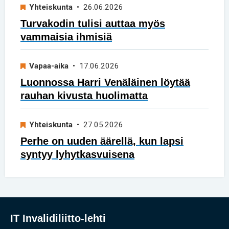
Yhteiskunta
• 26.06.2026
Turvakodin tulisi auttaa myös
vammaisia ihmisiä
Vapaa-aika
• 17.06.2026
Luonnossa Harri Venäläinen löytää
rauhan kivusta huolimatta
Yhteiskunta
• 27.05.2026
Perhe on uuden äärellä, kun lapsi
syntyy lyhytkasvuisena
IT Invalidiliitto-lehti