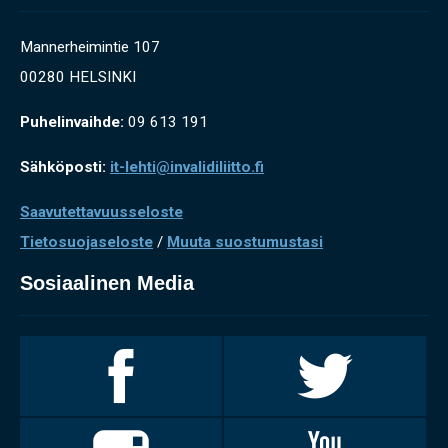
Mannerheimintie 107
00280 HELSINKI
Puhelinvaihde:
09 613 191
Sähköposti:
it-lehti@invalidiliitto.fi
Saavutettavuusseloste
Tietosuojaseloste
/
Muuta suostumustasi
Sosiaalinen Media
Invalidiliitto
Invalidiliitto
Facebookissa
Twitterissä
Invalidiliitto
Invalidiliitto