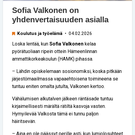
Sofia Valkonen on
yhdenvertaisuuden asialla
Koulutus ja työelämä
• 04.02.2026
Loska lentää, kun
Sofia Valkonen
kelaa
pyörätuoliaan ripein ottein Hämeenlinnan
ammattikorkeakoulun (HAMK) pihassa.
– Lähdin opiskelemaan sosionomiksi, koska pitkään
järjestömaailmassa vapaaehtoisena toimineena se
tuntuu eniten omalta jutulta, Valkonen kertoo.
Vähälumisen alkutalven jälkeen räntäsade tuntuu
kirjaimellisesti märältä rätiltä kasvoja vasten.
Hymyilevää Valkosta tämä ei tunnu paljon
häiritsevän.
– Aina en ole päässyt perille asti, kun lumiolosuhteet