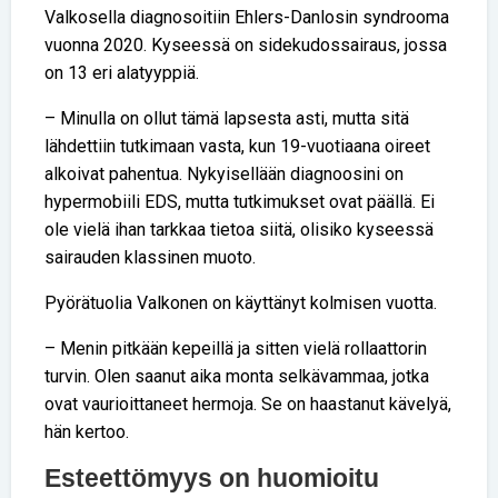
Valkosella diagnosoitiin Ehlers-Danlosin syndrooma
vuonna 2020. Kyseessä on sidekudossairaus, jossa
on 13 eri alatyyppiä.
– Minulla on ollut tämä lapsesta asti, mutta sitä
lähdettiin tutkimaan vasta, kun 19-vuotiaana oireet
alkoivat pahentua. Nykyisellään diagnoosini on
hypermobiili EDS, mutta tutkimukset ovat päällä. Ei
ole vielä ihan tarkkaa tietoa siitä, olisiko kyseessä
sairauden klassinen muoto.
Pyörätuolia Valkonen on käyttänyt kolmisen vuotta.
– Menin pitkään kepeillä ja sitten vielä rollaattorin
turvin. Olen saanut aika monta selkävammaa, jotka
ovat vaurioittaneet hermoja. Se on haastanut kävelyä,
hän kertoo.
Esteettömyys on huomioitu