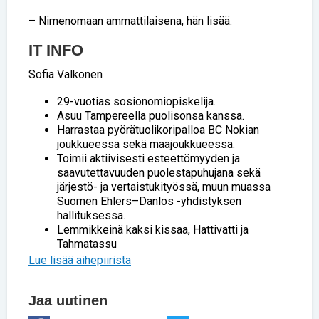
– Nimenomaan ammattilaisena, hän lisää.
IT INFO
Sofia Valkonen
29-vuotias sosionomiopiskelija.
Asuu Tampereella puolisonsa kanssa.
Harrastaa pyörätuolikoripalloa BC Nokian
joukkueessa sekä maajoukkueessa.
Toimii aktiivisesti esteettömyyden ja
saavutettavuuden puolestapuhujana sekä
järjestö- ja vertaistukityössä, muun muassa
Suomen Ehlers–Danlos -yhdistyksen
hallituksessa.
Lemmikkeinä kaksi kissaa, Hattivatti ja
Tahmatassu
Lue lisää aihepiiristä
Jaa uutinen