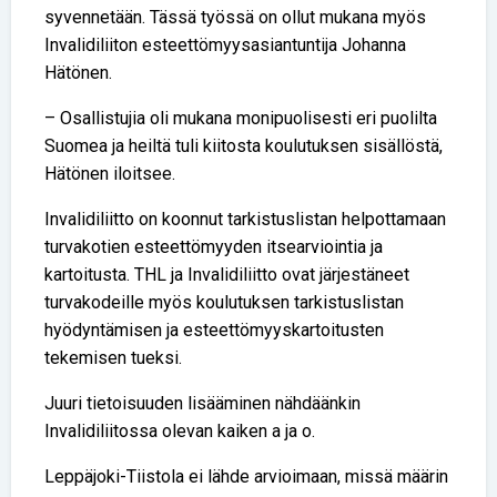
syvennetään. Tässä työssä on ollut mukana myös
Invalidiliiton esteettömyysasiantuntija Johanna
Hätönen.
– Osallistujia oli mukana monipuolisesti eri puolilta
Suomea ja heiltä tuli kiitosta koulutuksen sisällöstä,
Hätönen iloitsee.
Invalidiliitto on koonnut tarkistuslistan helpottamaan
turvakotien esteettömyyden itsearviointia ja
kartoitusta. THL ja Invalidiliitto ovat järjestäneet
turvakodeille myös koulutuksen tarkistuslistan
hyödyntämisen ja esteettömyyskartoitusten
tekemisen tueksi.
Juuri tietoisuuden lisääminen nähdäänkin
Invalidiliitossa olevan kaiken a ja o.
Leppäjoki-Tiistola ei lähde arvioimaan, missä määrin