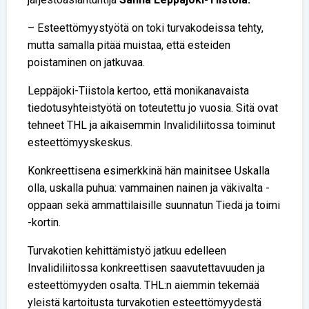
– Esteettömyystyötä on toki turvakodeissa tehty,
mutta samalla pitää muistaa, että esteiden
poistaminen on jatkuvaa.
Leppäjoki-Tiistola kertoo, että moni­kanavaista
tiedotusyhteistyötä on toteutettu jo vuosia. Sitä ovat
tehneet THL ja aikaisemmin Invalidiliitossa toiminut
esteettömyyskeskus.
Konkreettisena esimerkkinä hän mainitsee Uskalla
olla, uskalla puhua: vammainen nainen ja väkivalta -
oppaan sekä ammattilaisille suunnatun Tiedä ja toimi
-kortin.
Turvakotien kehittämistyö jatkuu edelleen
Invalidiliitossa konkreettisen saavutettavuuden ja
esteettömyyden osalta. THL:n aiemmin tekemää
yleistä kartoitusta turvakotien esteettömyydestä