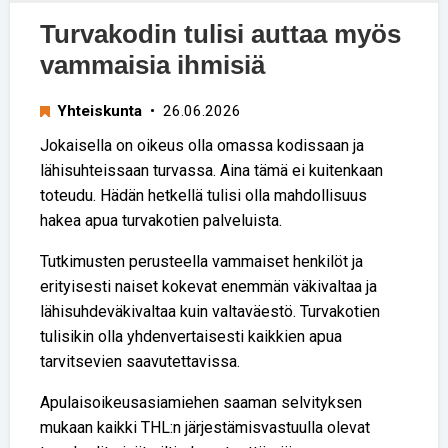
Turvakodin tulisi auttaa myös
vammaisia ihmisiä
Yhteiskunta
• 26.06.2026
Jokaisella on oikeus olla omassa kodissaan ja
lähisuhteissaan turvassa. Aina tämä ei kuitenkaan
toteudu. Hädän hetkellä tulisi olla mahdollisuus
hakea apua turvakotien palveluista.
Tutkimusten perusteella vammaiset henkilöt ja
erityisesti naiset kokevat enemmän väkivaltaa ja
lähisuhdeväkivaltaa kuin valtaväestö. Turvakotien
tulisikin olla yhdenvertaisesti kaikkien apua
tarvitsevien saavutettavissa.
Apulaisoikeusasiamiehen saaman selvityksen
mukaan kaikki THL:n järjestämisvastuulla olevat