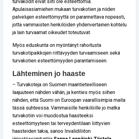
turvakodit eivät silti ole esteettömiä.
Apulaisasiamiehen mukaan turvakotien ja niiden
palvelujen esteettömyyttä on parannettava nopeasti,
jotta vammaisten henkilöiden yhdenvertainen kohtelu
ja lain turvaamat oikeudet toteutuvat.
Myös eduskunta on myöntänyt rahoitusta
turvakotipaikkojen riittävyyden turvaamiseen sekä
turvakotien esteettömyyden parantamiseen.
Lähteminen jo haaste
– Turvakoteja on Suomen maantieteelliseen
laajuuteen nähden vähän, ja kenties myös siihen
nähden, että Suomi on Euroopan vaarallisimpia maita
tässä suhteessa. Vammaisille henkilöille jo matka
turvakotiin voi muodostua haasteeksi
esteettömyyteen tai terveyden­tilaan liittyvien
haasteiden takia, sanoo Invalidiliiton
järjestöasiantuntija
Sanna Leppäjoki-Tiistola.