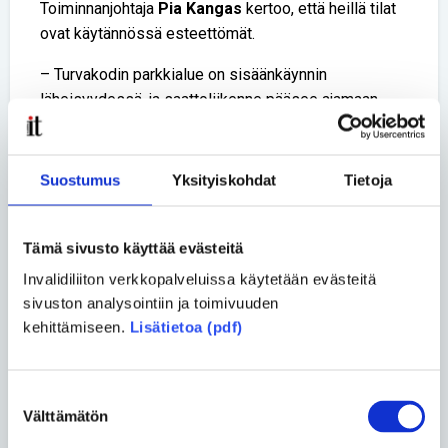
Toiminnanjohtaja
Pia Kangas
kertoo, että heillä tilat
ovat käytännössä esteettömät.
– Turvakodin parkkialue on sisäänkäynnin
läheisyydessä, ja saattoliikenne pääsee ajamaan
suoraan ulko-oven eteen. Sisäänkäyntiin johtaa
luiska ja oviaukko on apuvälineitä käyttävälle riittävän
leveä, Kangas sanoo.
Suostumus
Yksityiskohdat
Tietoja
– Myös meidän sisätilamme ovat esteettömät.
Turvakoti sijaitsee kahdessa kerroksessa, joihin on
Tämä sivusto käyttää evästeitä
mahdollista kulkea portaiden lisäksi hissillä.
Invalidiliiton verkkopalveluissa käytetään evästeitä
Yhteisön käytävillä on kaiteita liikkumista
sivuston analysointiin ja toimivuuden
helpottamaan. Valtaosa tiloista on kynnyksettömiä ja
kehittämiseen.
Lisätietoa (pdf)
esteettömyys on huomioitu muun muassa wc-
tiloissa.
Suostumuksen
Oulun turvakotiin voi tulla henkilökohtaisen avustajan
Välttämätön
valinta
tai avustajakoiran kanssa. Päivystys­puhelimeen voi