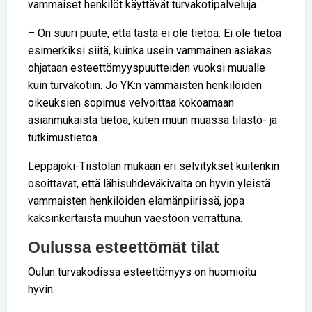
vammaiset henkilöt käyttävät turvakotipalveluja.
– On suuri puute, että tästä ei ole tietoa. Ei ole tietoa
esimerkiksi siitä, kuinka usein vammainen asiakas
ohjataan esteettömyyspuutteiden vuoksi muualle
kuin turvakotiin. Jo YK:n vammaisten henkilöiden
oikeuksien sopimus velvoittaa kokoamaan
asianmukaista tietoa, kuten muun muassa tilasto- ja
tutkimustietoa.
Leppäjoki-Tiistolan mukaan eri selvitykset kuitenkin
osoittavat, että lähisuhdeväkivalta on hyvin yleistä
vammaisten henkilöiden elämänpiirissä, jopa
kaksinkertaista muuhun väestöön verrattuna.
Oulussa esteettömät tilat
Oulun turvakodissa esteettömyys on huomioitu
hyvin.