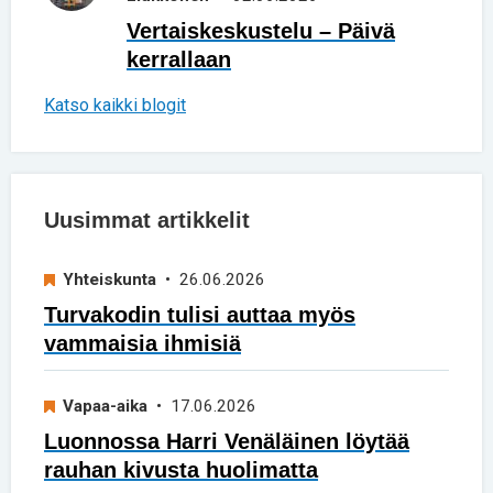
Vertaiskeskustelu – Päivä
kerrallaan
Katso kaikki blogit
Uusimmat artikkelit
Yhteiskunta
• 26.06.2026
Turvakodin tulisi auttaa myös
vammaisia ihmisiä
Vapaa-aika
• 17.06.2026
Luonnossa Harri Venäläinen löytää
rauhan kivusta huolimatta