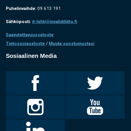
Puhelinvaihde:
09 613 191
Sähköposti:
it-lehti@invalidiliitto.fi
Saavutettavuusseloste
Tietosuojaseloste
/
Muuta suostumustasi
Sosiaalinen Media
Invalidiliitto
Invalidiliitto
Facebookissa
Twitterissä
Invalidiliitto
Invalidiliitto
Instagramissa
Youtubessa
LinkedIn