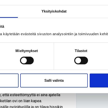
 Toulouse-Lautrecin nimeä kantavan
Yksityiskohdat
 inklusiivisuus. Käytännössä tämä
arpeisiin suunniteltu koulu vastaanottaa
ua erityisryhmien tarpeisiin.
itä
oon jatkuvaa opetusta on mahdollista
ssa käytetään evästeitä sivuston analysointiin ja toimivuuden keh
tisella ammattikorkeakoulututkinnolla.
mutta tuoliin ei
Mieltymykset
Tilastot
aan uuteen esteettömään asuntoon, mutta
n olikin vaikeaa päästä.
iinä päivinä en voinut poistua asunnosta.
ässyt kotiin. Odotin korjaajaa
Salli valinta
ta ja peseytymättä.
 asuntoa. Hissi on onneksi vaihdettu ja
, että esteettömyyttä ei aina ajatella
ketilan ovi on liian kapea.
le pyörätuolilla ja on tilava hissikin.