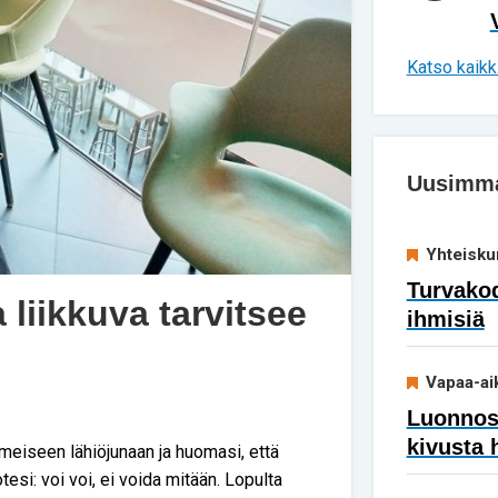
Katso kaikki
Uusimmat
Yhteisku
Turvakod
a liikkuva tarvitsee
ihmisiä
Vapaa-ai
Luonnoss
kivusta 
viimeiseen lähiöjunaan ja huomasi, että
esi: voi voi, ei voida mitään. Lopulta