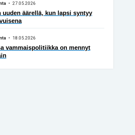
nta
• 27.05.2026
 uuden äärellä, kun lapsi syntyy
vuisena
nta
• 18.05.2026
sa vammaispolitiikka on mennyt
äin