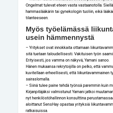
Ongelmat tulevat eteen vasta vastaanotolla. Siel
hammaslääkärin tai gynekologin tuoliin, eikä lääkär
tilanteeseen.
Myös työelämässä liikunt
usein hämmennystä
– Yritykset ovat innokkaita ottamaan liikuntava
sitä tuetaan taloudellisesti. Vakituisen työn saam
Erityisesti, jos vamma on näkyvä, Yamani sanoo.
Hänen mukaansa rekrytoijilla on pelko, että vam
kuvitellaan erheellisesti, että liikuntavammainen
sairaslomalla.
– Siinä tulee paine tehdä työnsä paremmin kuin m
Kirjanpitäjäksi valmistunut Yamani jatkoi muutaman
nyt henkilöstöhallinnon konsulttina perustamassa
aloittanut SensHay opastaa yrityksiä liikuntavamm
ratkaisuissa.