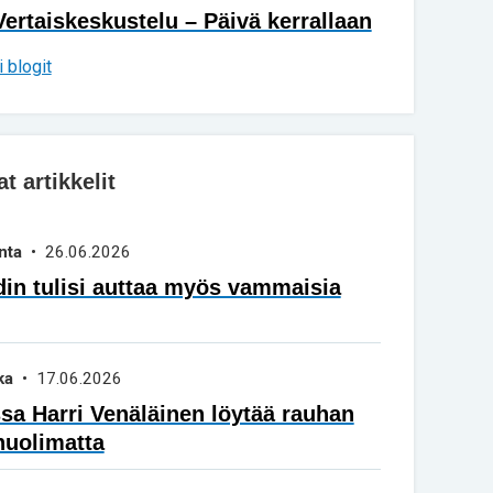
Vertaiskeskustelu – Päivä kerrallaan
 blogit
 artikkelit
nta
• 26.06.2026
in tulisi auttaa myös vammaisia
ka
• 17.06.2026
a Harri Venäläinen löytää rauhan
huolimatta