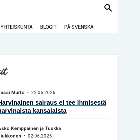
Haku
YHTEISKUNTA
BLOGIT
PÅ SVENSKA
it
Lassi Murto
• 22.06.2026
Harvinainen sairaus ei tee ihmisestä
harvinaista kansalaista
Asko Kemppainen ja Tuukka
Liukkonen
• 02.06.2026