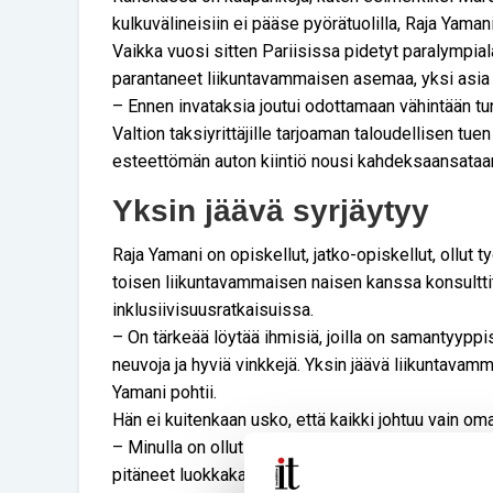
kulkuvälineisiin ei pääse pyörätuolilla, Raja Yamani
Vaikka vuosi sitten Pariisissa pidetyt paralympia
parantaneet liikuntavammaisen asemaa, yksi asia 
– Ennen invataksia joutui odottamaan vähintään tun
Valtion taksiyrittäjille tarjoaman taloudellisen t
esteettömän auton kiintiö nousi kahdeksaansataa
Yksin jäävä syrjäytyy
Raja Yamani on opiskellut, jatko-opiskellut, ollut
toisen liikuntavammaisen naisen kanssa konsulttit
inklusiivisuusratkaisuissa.
– On tärkeää löytää ihmisiä, joilla on samantyyppi
neuvoja ja hyviä vinkkejä. Yksin jäävä liikuntavam
Yamani pohtii.
Hän ei kuitenkaan usko, että kaikki johtuu vain om
– Minulla on ollut tuuria, että pääsin liikunta- ja
pitäneet luokkakavereiden kanssa yhteyttä ja täs