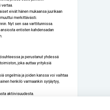
 vertaa.
laiset eivät hänen mukaansa juurikaan
muuttui merkittävästi.
nin. Nyt sen saa varttitunnissa.
uen ansiosta entisten kahdensadan
n.
 työsuhteessa ja perustanut yhdessä
oimiston, joka auttaa yrityksiä
siä ongelmia ja joiden kanssa voi vaihtaa
mainen henkilö varmaankin syrjäytyy,
asta aktiivisuudesta.
 aistivammaisten erityiskouluun. Olemme
tä on muodostunut tärkeä verkosto meille