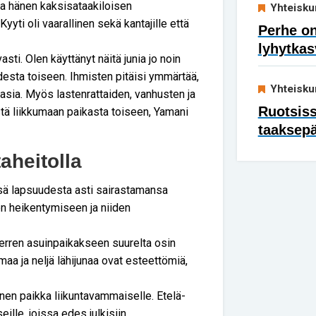
a hänen kaksisataakiloisen
Yhteisku
yyti oli vaarallinen sekä kantajille että
Perhe on
lyhytkas
ti. Olen käyttänyt näitä junia jo noin
desta toiseen. Ihmisten pitäisi ymmärtää,
Yhteisku
asia. Myös lastenrattaiden, vanhusten ja
Ruotsis
ästä liikkumaan paikasta toiseen, Yamani
taaksep
aheitolla
sä lapsuudesta asti sairastamansa
n heikentymiseen ja niiden
nterren asuinpaikakseen suurelta osin
a ja neljä lähijunaa ovat esteettömiä,
inen paikka liikuntavammaiselle. Etelä-
lle, joissa edes julkisiin