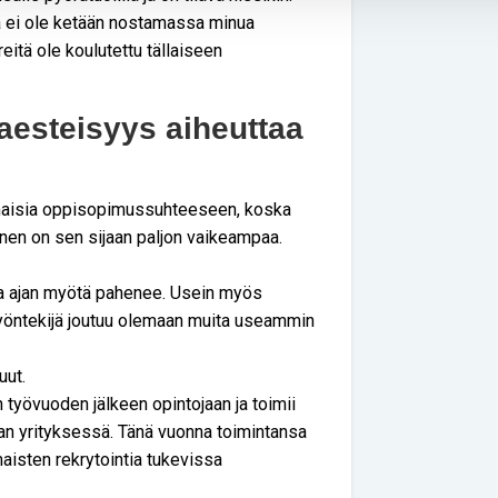
lä ei ole ketään nostamassa minua
eitä ole koulutettu tällaiseen
aesteisyys aiheuttaa
mmaisia oppisopimussuhteeseen, koska
inen on sen sijaan paljon vaikeampaa.
ma ajan myötä pahenee. Usein myös
 työntekijä joutuu olemaan muita useammin
uut.
 työvuoden jälkeen opintojaan ja toimii
an yrityksessä. Tänä vuonna toimintansa
aisten rekrytointia tukevissa