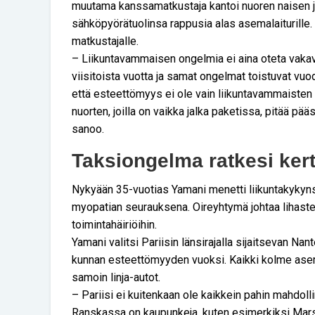
muutama kanssamatkustaja kantoi nuoren naisen j
sähköpyörätuolinsa rappusia alas asemalaiturille. K
matkustajalle.
– Liikuntavammaisen ongelmia ei aina oteta vakavas
viisitoista vuotta ja samat ongelmat toistuvat vuo
että esteettömyys ei ole vain liikuntavammaisten 
nuorten, joilla on vaikka jalka paketissa, pitää pä
sanoo.
Taksiongelma ratkesi kert
Nykyään 35-vuotias Yamani menetti liikuntakykyn
myopatian seurauksena. Oireyhtymä johtaa lihaste
toimintahäiriöihin.
Yamani valitsi Pariisin länsirajalla sijaitsevan Na
kunnan esteettömyyden vuoksi. Kaikki kolme asema
samoin linja-autot.
– Pariisi ei kuitenkaan ole kaikkein pahin mahdoll
Ranskassa on kaupunkeja, kuten esimerkiksi Marsei