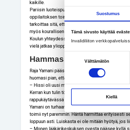
kaikille.
Pariisin luoteispuolella sijaitsevan taidemaalari
Suostumus
oppilaitoksen toimintaperiaatteena on käänteinen
tarkoittaa sitä, että liikunta- ja aistivammaisten t
myös kourallisen vammattomia, joiden pitää sopeut
Tämä sivusto käyttää eväste
Koulun yhteydessä on asuntola. Ala-asteelta luki
Invalidiliiton verkkopalvelui
vielä jatkaa ylioppilaaksi pääsyn jälkeen kaksivuo
Suostumuksen
Hammaslääkäriin pääsee, 
Välttämätön
valinta
Raja Yamani pääsi muutama vuosi sitten muuttam
huomasi pian, että ensimmäisen kerroksen kaksioo
– Hissi oli uusi mutta hyvin usein epäkunnossa. N
Kerran kun tulin töistä, hissi oli taas rikki enkä pä
Kiellä
rappukäytävässä aamuyöhön asti syömättä, juomat
Yamani on turhaan hakenut katutasossa sijaitsevaa
toimii nyt paremmin. Häntä harmittaa erityisesti se
loppuun asti. Luiskasta ei ole mitään hyötyä, jos lii
– Monen lääkärikeskuksen ovesta pääsee kyllä sisäl