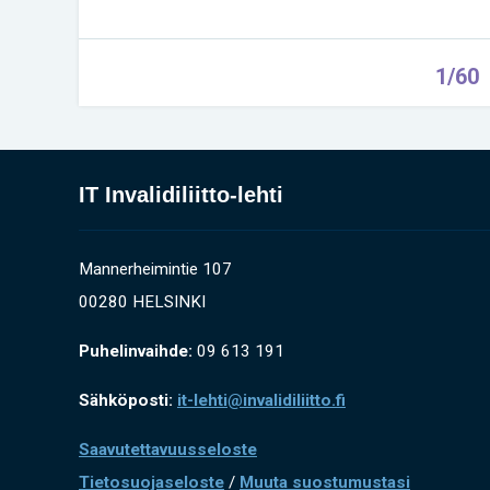
1/60
IT Invalidiliitto-lehti
Mannerheimintie 107
00280 HELSINKI
Puhelinvaihde:
09 613 191
Sähköposti:
it-lehti@invalidiliitto.fi
Saavutettavuusseloste
Tietosuojaseloste
/
Muuta suostumustasi