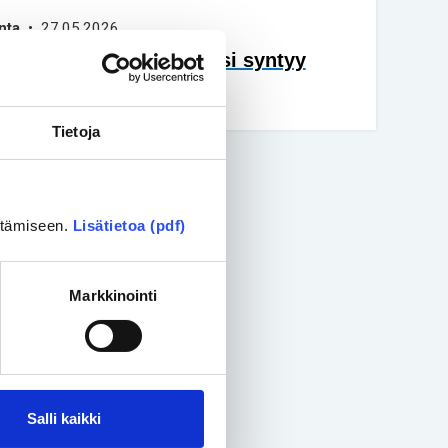
nta
• 27.05.2026
 uuden äärellä, kun lapsi syntyy
vuisena
Tietoja
ittämiseen.
Lisätietoa (pdf)
Markkinointi
Salli kaikki