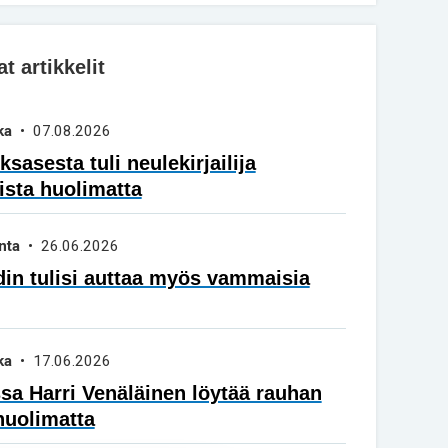
 artikkelit
ka
• 07.08.2026
sasesta tuli neulekirjailija
ista huolimatta
nta
• 26.06.2026
in tulisi auttaa myös vammaisia
ka
• 17.06.2026
a Harri Venäläinen löytää rauhan
huolimatta