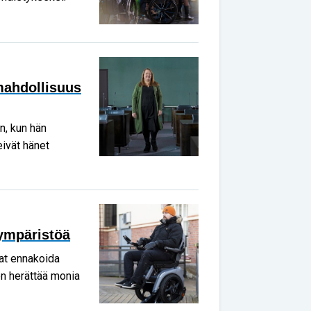
 mahdollisuus
n, kun hän
ivät hänet
 ympäristöä
at ennakoida
n herättää monia