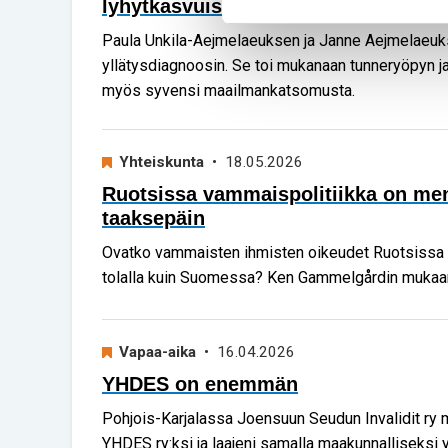
lyhytkasvuisena
Paula Unkila-Aejmelaeuksen ja Janne Aejmelaeuks
yllätysdiagnoosin. Se toi mukanaan tunneryöpyn ja
myös syvensi maailmankatsomusta.
Yhteiskunta
• 18.05.2026
Ruotsissa vammaispolitiikka on me
taaksepäin
Ovatko vammaisten ihmisten oikeudet Ruotsissa
tolalla kuin Suomessa? Ken Gammelgårdin mukaan 
Vapaa-aika
• 16.04.2026
YHDES on enemmän
Pohjois-Karjalassa Joensuun Seudun Invalidit ry 
YHDES ry:ksi ja laajeni samalla maakunnalliseksi 