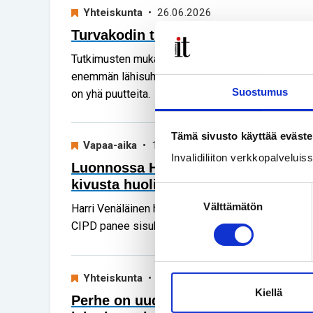
Yhteiskunta
• 26.06.2026
Turvakodin tulisi auttaa myös vamm
Tutkimusten mukaan vammaiset naiset kokevat v
enemmän lähisuhdeväkivaltaa. Silti turvakotien 
Suostumus
on yhä puutteita.
Tämä sivusto käyttää eväste
Vapaa-aika
• 17.06.2026
Invalidiliiton verkkopalvelui
Luonnossa Harri Venäläinen löytää 
kivusta huolimatta
Suostumuksen
Välttämätön
valinta
Harri Venäläinen haluaa jatkaa retkeilyä, vaikka ha
CIPD panee sisukkaasti hanttiin.
Yhteiskunta
• 27.05.2026
Kiellä
Perhe on uuden äärellä, kun lapsi s