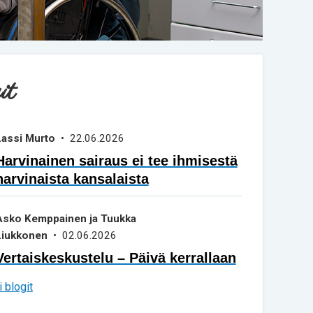
it
Lassi Murto
• 22.06.2026
Harvinainen sairaus ei tee ihmisestä
harvinaista kansalaista
Asko Kemppainen ja Tuukka
Liukkonen
• 02.06.2026
Vertaiskeskustelu – Päivä kerrallaan
 blogit