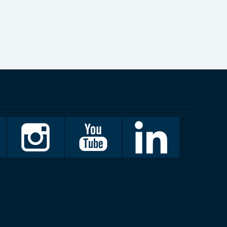
Invalidiliitto
Invalidiliitto
LinkedIn
Instagramissa
Youtubessa