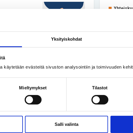
Yhteisku
aisia ihmisiä
Perhe on
lyhytkas
altaväestöä
esteettömyydessä
Yksityiskohdat
itä
ssa käytetään evästeitä sivuston analysointiin ja toimivuuden keh
rauhan
Mieltymykset
Tilastot
rvinaissairaus
Salli valinta
yntyy