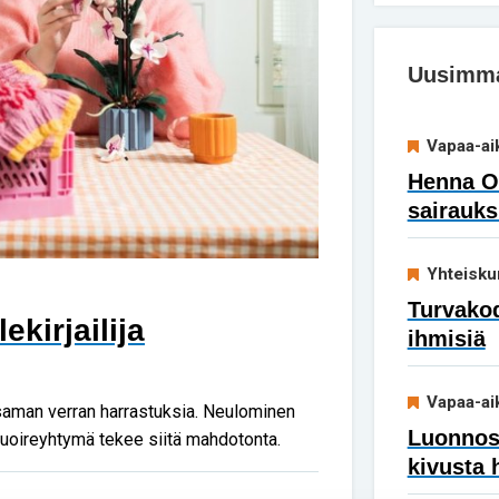
Uusimmat
Vapaa-ai
Henna Ok
sairauks
Yhteisku
Turvakod
kirjailija
ihmisiä
Vapaa-ai
aman verran harrastuksia. Neulominen
Luonnoss
puoireyhtymä tekee siitä mahdotonta.
kivusta 