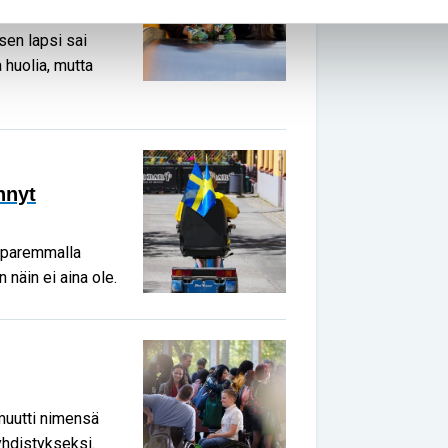
en lapsi sai
 huolia, mutta
nnyt
 paremmalla
näin ei aina ole.
muutti nimensä
yhdistykseksi.