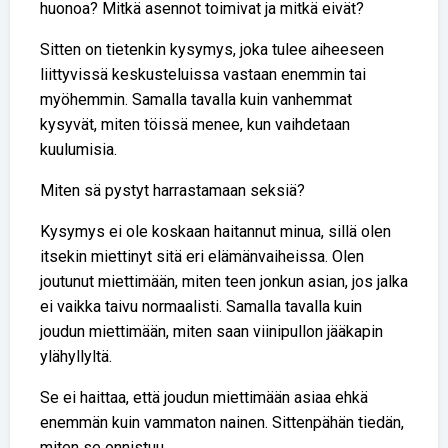
huonoa? Mitkä asennot toimivat ja mitkä eivät?
Sitten on tietenkin kysymys, joka tulee aiheeseen
liittyvissä keskusteluissa vastaan enemmin tai
myöhemmin. Samalla tavalla kuin vanhemmat
kysyvät, miten töissä menee, kun vaihdetaan
kuulumisia.
Miten sä pystyt harrastamaan seksiä?
Kysymys ei ole koskaan haitannut minua, sillä olen
itsekin miettinyt sitä eri elämänvaiheissa. Olen
joutunut miettimään, miten teen jonkun asian, jos jalka
ei vaikka taivu normaalisti. Samalla tavalla kuin
joudun miettimään, miten saan viinipullon jääkapin
ylähyllyltä.
Se ei haittaa, että joudun miettimään asiaa ehkä
enemmän kuin vammaton nainen. Sittenpähän tiedän,
miten se onnistuu.