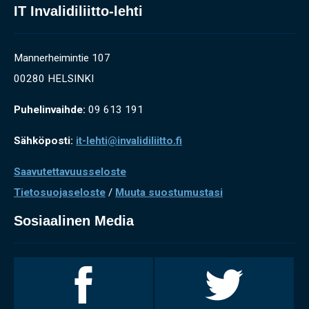
IT Invalidiliitto-lehti
Mannerheimintie 107
00280 HELSINKI
Puhelinvaihde:
09 613 191
Sähköposti:
it-lehti@invalidiliitto.fi
Saavutettavuusseloste
Tietosuojaseloste
/
Muuta suostumustasi
Sosiaalinen Media
Invalidiliitto
Invalidiliitto
Facebookissa
Twitterissä