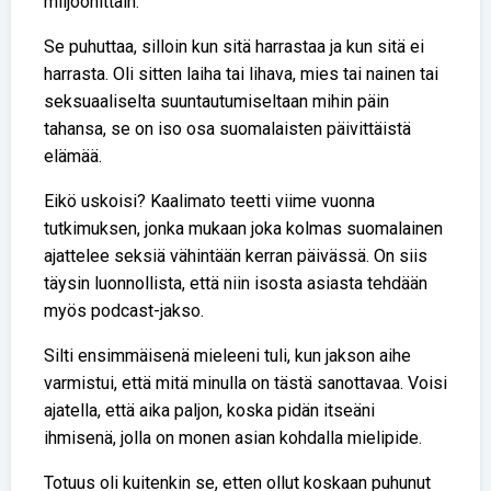
miljoonittain.
Se puhuttaa, silloin kun sitä harrastaa ja kun sitä ei
harrasta. Oli sitten laiha tai lihava, mies tai nainen tai
seksuaaliselta suuntautumiseltaan mihin päin
tahansa, se on iso osa suomalaisten päivittäistä
elämää.
Eikö uskoisi? Kaalimato teetti viime vuonna
tutkimuksen, jonka mukaan joka kolmas suomalainen
ajattelee seksiä vähintään kerran päivässä. On siis
täysin luonnollista, että niin isosta asiasta tehdään
myös podcast-jakso.
Silti ensimmäisenä mieleeni tuli, kun jakson aihe
varmistui, että mitä minulla on tästä sanottavaa. Voisi
ajatella, että aika paljon, koska pidän itseäni
ihmisenä, jolla on monen asian kohdalla mielipide.
Totuus oli kuitenkin se, etten ollut koskaan puhunut