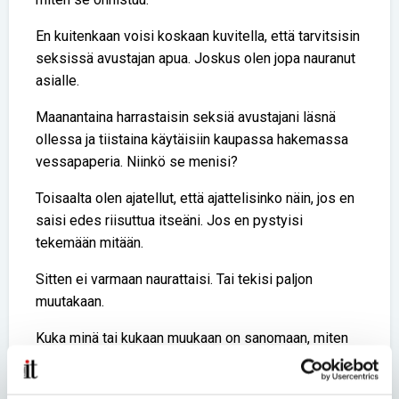
En kuitenkaan voisi koskaan kuvitella, että tarvitsisin
seksissä avustajan apua. Joskus olen jopa nauranut
asialle.
Maanantaina harrastaisin seksiä avustajani läsnä
ollessa ja tiistaina käytäisiin kaupassa hakemassa
vessapaperia. Niinkö se menisi?
Toisaalta olen ajatellut, että ajattelisinko näin, jos en
saisi edes riisuttua itseäni. Jos en pystyisi
tekemään mitään.
Sitten ei varmaan naurattaisi. Tai tekisi paljon
muutakaan.
Kuka minä tai kukaan muukaan on sanomaan, miten
seksiä tulisi harrastaa?
Iina Pykäläinen, journalismiopiskelija.