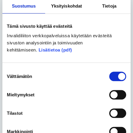
Suostumus
Yksityiskohdat
Tietoja
Hän juontaa yhdessä
Osku Timosen
kanssa
Invalidiliiton Ihan sama? -podcastin 3. tuotantokautta.
Podcast löytyy myös Suplasta, Spotifystä ja Apple
Tämä sivusto käyttää evästeitä
podcasteista sekä
Invalidiliiton kotisivuilta.
Invalidiliiton verkkopalveluissa käytetään evästeitä
sivuston analysointiin ja toimivuuden
Kuuntele Ihan sama? -podcastin jakso nro 16:
kehittämiseen.
Lisätietoa (pdf)
Avustettu seksi:
Suostumuksen
Välttämätön
valinta
Mieltymykset
Tilastot
Markkinointi