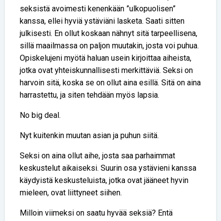
seksistä avoimesti kenenkään ”ulkopuolisen”
kanssa, ellei hyviä ystäviäni lasketa. Saati sitten
julkisesti. En ollut koskaan nähnyt sitä tarpeellisena,
sillä maailmassa on paljon muutakin, josta voi puhua.
Opiskelujeni myötä haluan usein kirjoittaa aiheista,
jotka ovat yhteiskunnallisesti merkittäviä. Seksi on
harvoin sitä, koska se on ollut aina esillä. Sitä on aina
harrastettu, ja siten tehdään myös lapsia.
No big deal.
Nyt kuitenkin muutan asian ja puhun siitä.
Seksi on aina ollut aihe, josta saa parhaimmat
keskustelut aikaiseksi. Suurin osa ystävieni kanssa
käydyistä keskusteluista, jotka ovat jääneet hyvin
mieleen, ovat liittyneet siihen.
Milloin viimeksi on saatu hyvää seksiä? Entä