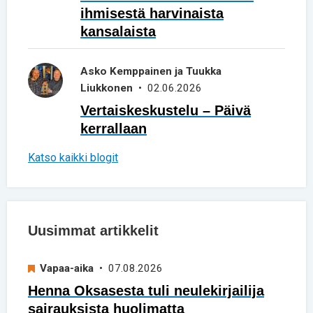
ihmisestä harvinaista
kansalaista
Asko Kemppainen ja Tuukka
Liukkonen
• 02.06.2026
Vertaiskeskustelu – Päivä
kerrallaan
Katso kaikki blogit
Uusimmat artikkelit
Vapaa-aika
• 07.08.2026
Henna Oksasesta tuli neulekirjailija
sairauksista huolimatta