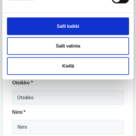
Jaa uutinen
Jaa Facebookissa
Jaa Twitterissä
Jaa sähköpostilla
Salli kaikki
Salli valinta
Kommentoi
Kiellä
Pakolliset kentät on merkitty tähdellä (*).
Otsikko *
Nimi *