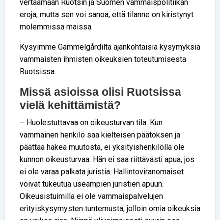
vertaamaan Ruotsin ja Suomen vammaispolitiikan
eroja, mutta sen voi sanoa, että tilanne on kiristynyt
molemmissa maissa.
Kysyimme Gammelgårdilta ajankohtaisia kysymyksiä
vammaisten ihmisten oikeuksien toteutumisesta
Ruotsissa.
Missä asioissa olisi Ruotsissa
vielä kehittämistä?
– Huolestuttavaa on oikeusturvan tila. Kun
vammainen henkilö saa kielteisen päätöksen ja
päättää hakea muutosta, ei yksityishenkilöllä ole
kunnon oikeusturvaa. Hän ei saa riittävästi apua, jos
ei ole varaa palkata juristia. Hallintoviranomaiset
voivat tukeutua useampien juristien apuun.
Oikeusistuimilla ei ole vammaispalvelujen
erityiskysymysten tuntemusta, jolloin omia oikeuksia