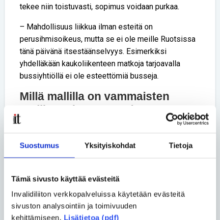
tekee niin toistuvasti, sopimus voidaan purkaa.
– Mahdollisuus liikkua ilman esteitä on
perusihmisoikeus, mutta se ei ole meille Ruotsissa
tänä päivänä itsestäänselvyys. Esimerkiksi
yhdelläkään kaukoliikenteen matkoja tarjoavalla
bussiyhtiöllä ei ole esteettömiä busseja.
Millä mallilla on vammaisten
työllistyminen Ruotsissa?
– Se on toinen murheenkryyni. Asiassa on muun
muassa hallinnollisia ongelmia. Esimerkiksi
Suostumus
Yksityiskohdat
Tietoja
työvoimaviranomaisilta kestää usein jopa vuoden
ratkaista, myönnetäänkö tuen hakijalle tai
potentiaaliselle työnantajalle jonkin tyyppistä
Tämä sivusto käyttää evästeitä
työllistämistukea. Sinä aikana työpaikka menee
Invalidiliiton verkkopalveluissa käytetään evästeitä
jollekulle muulle, kun työnantaja ei voi odottaa
sivuston analysointiin ja toimivuuden
päätöstä niin pitkään.
kehittämiseen.
Lisätietoa (pdf)