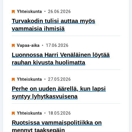
Yhteiskunta
• 26.06.2026
Turvakodin tulisi auttaa myös
vammaisia ihmisiä
Vapaa-aika
• 17.06.2026
Luonnossa Harri Venäläinen löytää
rauhan kivusta huolimatta
Yhteiskunta
• 27.05.2026
Perhe on uuden äärellä, kun lapsi
syntyy lyhytkasvuisena
Yhteiskunta
• 18.05.2026
Ruotsissa vammaispolitiikka on
mennyt taaksepäin