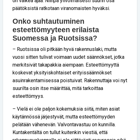
on vaikea ajaa. Niinpä ylivoimaisesti suurin osa
päätöksistä ratkotaan viranomaisten hyväksi.
Onko suhtautuminen
esteettömyyteen erilaista
Suomessa ja Ruotsissa?
– Ruotsissa oli pitkään hyvä rakennuslaki, mutta
vuosi sitten tulivat voimaan uudet säännökset, jotka
merkitsivät takapakkia aiempaan. Esteettömyyttä
koskevat yksityiskohtaiset erityissäännökset
asuinrakentamisessa poistuivat. Rakennuttaja voi nyt
suurilta osin itse määrittää, mitä tarkoittaa
esteettömyys.
– Vielä ei ole paljon kokemuksia siitä, miten asiat
käytännössä järjestyvät, mutta esteettömyyden
pelätään vähenevän. Valvontavastuu on kunnilla.
Kuntakentältä on tullut kuitenkin viestiä, että