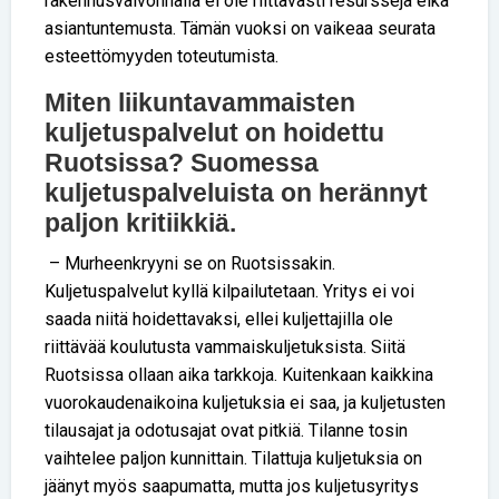
rakennusvalvonnalla ei ole riittävästi resursseja eikä
asiantuntemusta. Tämän vuoksi on vaikeaa seurata
esteettömyyden toteutumista.
Miten liikuntavammaisten
kuljetuspalvelut on hoidettu
Ruotsissa? Suomessa
kuljetuspalveluista on herännyt
paljon kritiikkiä.
– Murheenkryyni se on Ruotsissakin.
Kuljetuspalvelut kyllä kilpailutetaan. Yritys ei voi
saada niitä hoidettavaksi, ellei kuljettajilla ole
riittävää koulutusta vammaiskuljetuksista. Siitä
Ruotsissa ollaan aika tarkkoja. Kuitenkaan kaikkina
vuorokaudenaikoina kuljetuksia ei saa, ja kuljetusten
tilausajat ja odotusajat ovat pitkiä. Tilanne tosin
vaihtelee paljon kunnittain. Tilattuja kuljetuksia on
jäänyt myös saapumatta, mutta jos kuljetusyritys