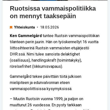
Ruotsissa vammaispolitiikka
on mennyt taaksepäin
Yhteiskunta
• 18.05.2026
Ken Gammelgård
tuntee Ruotsin vammaispolitiikan
tilanteen perin juurin. Hän on työskennellyt 16 vuotta
liittosihteerinä Ruotsin vammaisten etujärjestö
DHR:ssä. Nimi tulee sanoista delaktighet
(osallisuus), handlingskraft (toimintakyky),
rörelsefrihet (liikkumisvapaus).
Gammelgård tekee päivittäin töitä julkisen
mielipiteen ja edunvalvonnan eteen
vammaispoliittisissa kysymyksissä.
– Muutin Ruotsiin vuonna 1999, ja paljon on
muuttunut 26 vuodessa. En pysty tarkkaan