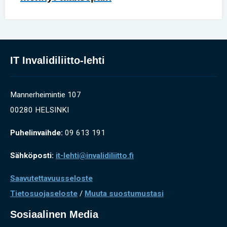
IT Invalidiliitto-lehti
Mannerheimintie 107
00280 HELSINKI
Puhelinvaihde:
09 613 191
Sähköposti:
it-lehti@invalidiliitto.fi
Saavutettavuusseloste
Tietosuojaseloste
/
Muuta suostumustasi
Sosiaalinen Media