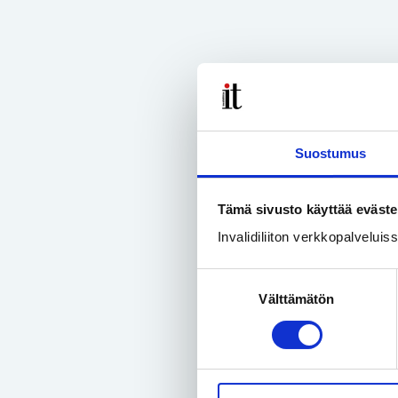
Suostumus
Tämä sivusto käyttää eväste
Invalidiliiton verkkopalvelui
Suostumuksen
Välttämätön
valinta