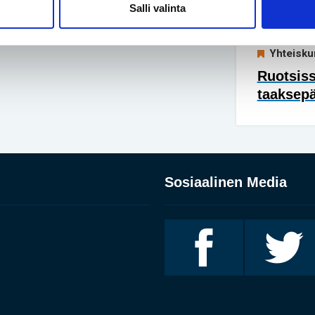
Salli valinta
lyhytkas
Yhteisku
Ruotsis
taaksep
Sosiaalinen Media
Invalidiliitto
Invalidiliitto
Facebookissa
Twitterissä