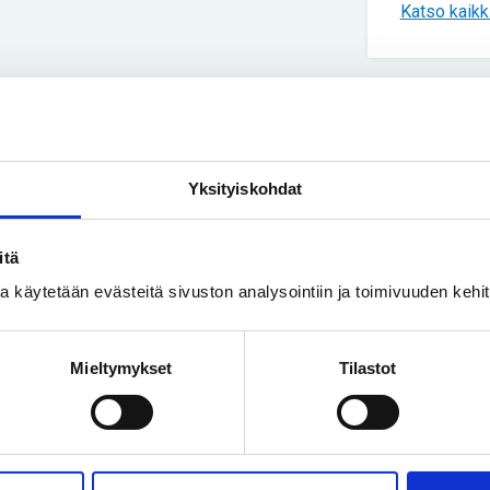
Katso kaikki
Uusimmat
Yksityiskohdat
Yhteisku
Turvakod
ihmisiä
itä
ssa käytetään evästeitä sivuston analysointiin ja toimivuuden keh
Vapaa-ai
Luonnoss
Mieltymykset
Tilastot
kivusta 
Yhteisku
Perhe on