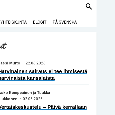
Haku
YHTEISKUNTA
BLOGIT
PÅ SVENSKA
it
Lassi Murto
• 22.06.2026
Harvinainen sairaus ei tee ihmisestä
harvinaista kansalaista
Asko Kemppainen ja Tuukka
Liukkonen
• 02.06.2026
Vertaiskeskustelu – Päivä kerrallaan