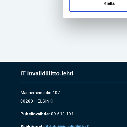
Kiellä
IT Invalidiliitto-lehti
Mannerheimintie 107
00280 HELSINKI
Puhelinvaihde:
09 613 191
Sähköposti:
it-lehti@invalidiliitto.fi