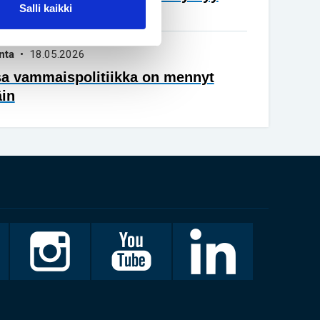
Salli kaikki
vuisena
nta
• 18.05.2026
sa vammaispolitiikka on mennyt
äin
Invalidiliitto
Invalidiliitto
LinkedIn
Instagramissa
Youtubessa