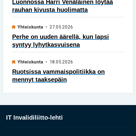
Luonnossa Harri Venäläinen löytää
rauhan kivusta huolimatta
Yhteiskunta
• 27.05.2026
Perhe on uuden äärellä, kun lapsi
syntyy lyhytkasvuisena
Yhteiskunta
• 18.05.2026
Ruotsissa vammaispolitiikka on
mennyt taaksepäin
IT Invalidiliitto-lehti