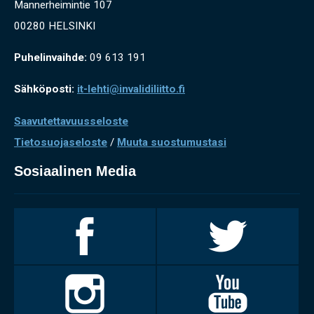
Mannerheimintie 107
00280 HELSINKI
Puhelinvaihde:
09 613 191
Sähköposti:
it-lehti@invalidiliitto.fi
Saavutettavuusseloste
Tietosuojaseloste
/
Muuta suostumustasi
Sosiaalinen Media
Invalidiliitto
Invalidiliitto
Facebookissa
Twitterissä
Invalidiliitto
Invalidiliitto
Instagramissa
Youtubessa