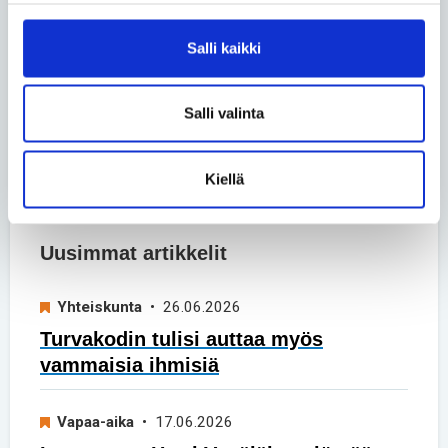
Asko Kemppainen ja Tuukka
Salli kaikki
Liukkonen
• 02.06.2026
Vertaiskeskustelu – Päivä
kerrallaan
Salli valinta
Katso kaikki blogit
Kiellä
Uusimmat artikkelit
Yhteiskunta
• 26.06.2026
Turvakodin tulisi auttaa myös
vammaisia ihmisiä
Vapaa-aika
• 17.06.2026