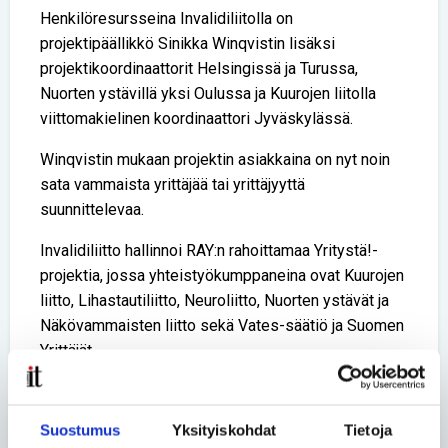
Henkilöresursseina Invalidiliitolla on
projektipäällikkö Sinikka Winqvistin lisäksi
projektikoordinaattorit Helsingissä ja Turussa,
Nuorten ystävillä yksi Oulussa ja Kuurojen liitolla
viittomakielinen koordinaattori Jyväskylässä.
Winqvistin mukaan projektin asiakkaina on nyt noin
sata vammaista yrittäjää tai yrittäjyyttä
suunnittelevaa.
Invalidiliitto hallinnoi RAY:n rahoittamaa Yritystä!-
projektia, jossa yhteistyökumppaneina ovat Kuurojen
liitto, Lihastautiliitto, Neuroliitto, Nuorten ystävät ja
Näkövammaisten liitto sekä Vates-säätiö ja Suomen
Yrittäjät.
Teksti Juha Peltonen
Kuva Timo Porthan
Suostumus
Yksityiskohdat
Tietoja