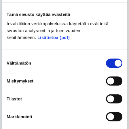
Lue lisää aihepiiristä
Tämä sivusto käyttää evästeitä
Jaa uutinen
Invalidiliiton verkkopalveluissa käytetään evästeitä
Jaa Facebookissa
Jaa Twitterissä
sivuston analysointiin ja toimivuuden
kehittämiseen.
Lisätietoa (pdf)
Jaa sähköpostilla
Suostumuksen
Välttämätön
valinta
Blogit
Mieltymykset
Lassi Murto
• 22.06.2026
Tilastot
Harvinainen sairaus ei tee
ihmisestä harvinaista
Markkinointi
kansalaista