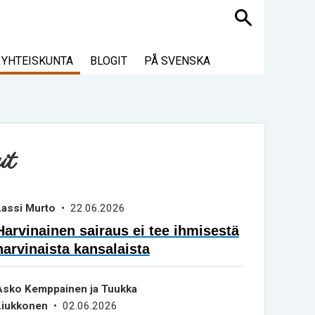
Haku
YHTEISKUNTA
BLOGIT
PÅ SVENSKA
it
Lassi Murto
• 22.06.2026
Harvinainen sairaus ei tee ihmisestä
harvinaista kansalaista
Asko Kemppainen ja Tuukka
Liukkonen
• 02.06.2026