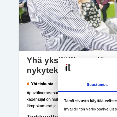
Yhä yksilöllisempiä ap
nykyteknologian avull
Yhteiskunta
• 15.12.2017
Suostumus
Apuvälinemessuilla nähtiin innovaatioita, joiden an
kädensijat on mahdollista mitoittaa entistä tark
Tämä sivusto käyttää eväste
lämpökamerat ja 3D-tulostus tulevat kovaa vauhti
Invalidiliiton verkkopalvelui
Tarkkuutta kuvantamiseen