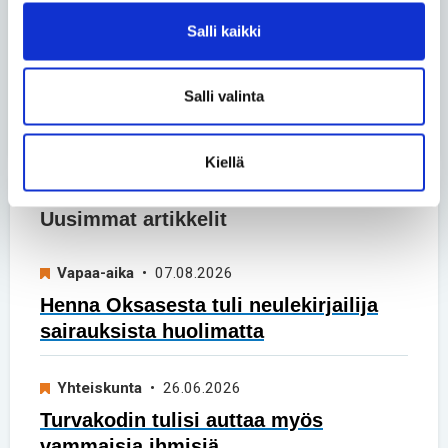
Liukkonen
• 02.06.2026
Salli kaikki
Vertaiskeskustelu – Päivä
kerrallaan
Salli valinta
Katso kaikki blogit
Kiellä
Uusimmat artikkelit
Vapaa-aika
• 07.08.2026
Henna Oksasesta tuli neulekirjailija
sairauksista huolimatta
Yhteiskunta
• 26.06.2026
Turvakodin tulisi auttaa myös
vammaisia ihmisiä