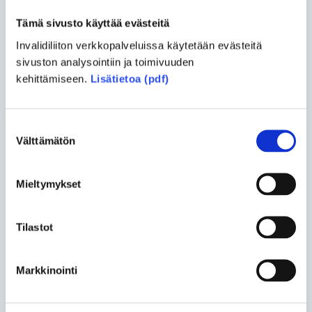
Tämä sivusto käyttää evästeitä
Invalidiliiton verkkopalveluissa käytetään evästeitä
sivuston analysointiin ja toimivuuden
LÄHETÄ
kehittämiseen.
Lisätietoa (pdf)
Suostumuksen
Välttämätön
valinta
Blogit
Mieltymykset
Lassi Murto
• 22.06.2026
Tilastot
Harvinainen sairaus ei tee
ihmisestä harvinaista
kansalaista
Markkinointi
Asko Kemppainen ja Tuukka