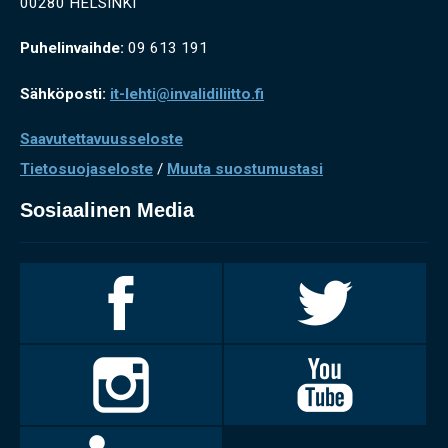
00280 HELSINKI
Puhelinvaihde:
09 613 191
Sähköposti:
it-lehti@invalidiliitto.fi
Saavutettavuusseloste
Tietosuojaseloste
/
Muuta suostumustasi
Sosiaalinen Media
Invalidiliitto
Invalidiliitto
Facebookissa
Twitterissä
Invalidiliitto
Invalidiliitto
Instagramissa
Youtubessa
LinkedIn