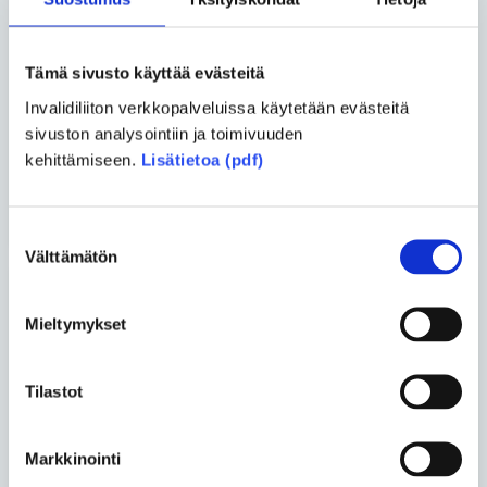
monialaisesta palveluasumisesta
verkkosivuilta
Lue lisää aihepiiristä
Tämä sivusto käyttää evästeitä
Jaa uutinen
Invalidiliiton verkkopalveluissa käytetään evästeitä
sivuston analysointiin ja toimivuuden
Jaa Facebookissa
Jaa Twitterissä
kehittämiseen.
Lisätietoa (pdf)
Jaa sähköpostilla
Suostumuksen
Välttämätön
valinta
Blogit
Mieltymykset
Tilastot
Lassi Murto
• 22.06.2026
Harvinainen sairaus ei tee
Markkinointi
ihmisestä harvinaista