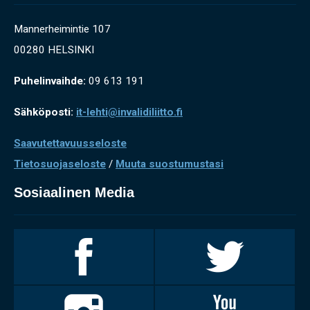
Mannerheimintie 107
00280 HELSINKI
Puhelinvaihde:
09 613 191
Sähköposti:
it-lehti@invalidiliitto.fi
Saavutettavuusseloste
Tietosuojaseloste
/
Muuta suostumustasi
Sosiaalinen Media
Invalidiliitto
Invalidiliitto
Facebookissa
Twitterissä
Invalidiliitto
Invalidiliitto