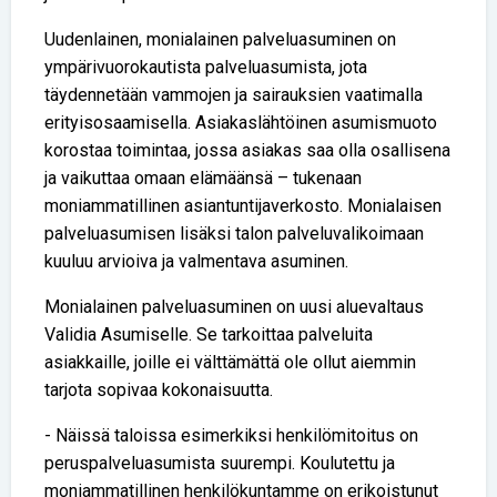
Uudenlainen, monialainen palveluasuminen on
ympärivuorokautista palveluasumista, jota
täydennetään vammojen ja sairauksien vaatimalla
erityisosaamisella. Asiakaslähtöinen asumismuoto
korostaa toimintaa, jossa asiakas saa olla osallisena
ja vaikuttaa omaan elämäänsä – tukenaan
moniammatillinen asiantuntijaverkosto. Monialaisen
palveluasumisen lisäksi talon palveluvalikoimaan
kuuluu arvioiva ja valmentava asuminen.
Monialainen palveluasuminen on uusi aluevaltaus
Validia Asumiselle. Se tarkoittaa palveluita
asiakkaille, joille ei välttämättä ole ollut aiemmin
tarjota sopivaa kokonaisuutta.
- Näissä taloissa esimerkiksi henkilömitoitus on
peruspalveluasumista suurempi. Koulutettu ja
moniammatillinen henkilökuntamme on erikoistunut