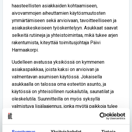
haasteellisten asiakkaiden kohtaamiseen,
aivovammojen aiheuttamien käytösmuutosten
ymmärtämiseen sekä arvioivaan, tavoitteelliseen ja
asiakaskeskeiseen työskentelyyn. Asukkaat saavat
selkeitä rutiineja ja yhteistoimintaa, mikä tukee arjen
rakentumista, kiteyttää toimitusjohtaja Päivi
Harmaakorpi.
Uudelleen avatussa yksikössä on kymmenen
asiakaspaikkaa, joista kaksi on arvioivan ja
valmentavan asumisen käytössä. Jokaisella
asukkaalla on talossa oma esteetön asunto, ja
käytössä on yhteisöllinen ruokailutila, saunatilat ja
oleskelutila. Suunnitteilla on myös syksyllä
valmistuva lisälaajennus, jonka myötä paikkoja tulee
kuusi lisää.
Lue lisää Haapaniemen uudistetusta yksiköstä ja
Suostumus
Yksityiskohdat
Tietoja