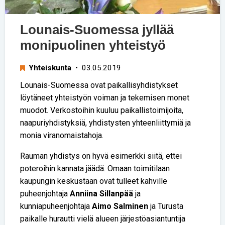
Lounais-Suomessa jyllää
monipuolinen yhteistyö
Yhteiskunta
• 03.05.2019
Lounais-Suomessa ovat paikallisyhdistykset
löytäneet yhteistyön voiman ja tekemisen monet
muodot. Verkostoihin kuuluu paikallistoimijoita,
naapuriyhdistyksiä, yhdistysten yhteenliittymiä ja
monia viranomaistahoja.
Rauman yhdistys on hyvä esimerkki siitä, ettei
poteroihin kannata jäädä. Omaan toimitilaan
kaupungin keskustaan ovat tulleet kahville
puheenjohtaja
Anniina Sillanpää
ja
kunniapuheenjohtaja
Aimo Salminen
ja Turusta
paikalle hurautti vielä alueen järjestöasiantuntija