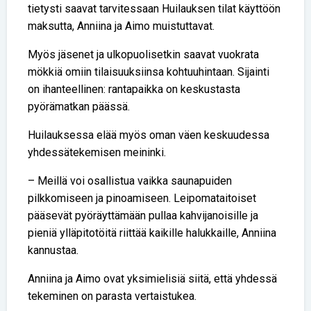
tietysti saavat tarvitessaan Huilauksen tilat käyttöön
maksutta, Anniina ja Aimo muistuttavat.
Myös jäsenet ja ulkopuolisetkin saavat vuokrata
mökkiä omiin tilaisuuksiinsa kohtuuhintaan. Sijainti
on ihanteellinen: rantapaikka on keskustasta
pyörämatkan päässä.
Huilauksessa elää myös oman väen keskuudessa
yhdessätekemisen meininki.
– Meillä voi osallistua vaikka saunapuiden
pilkkomiseen ja pinoamiseen. Leipomataitoiset
pääsevät pyöräyttämään pullaa kahvijanoisille ja
pieniä ylläpitotöitä riittää kaikille halukkaille, Anniina
kannustaa.
Anniina ja Aimo ovat yksimielisiä siitä, että yhdessä
tekeminen on parasta vertaistukea.