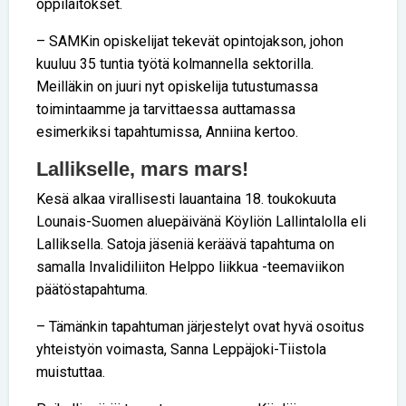
oppilaitokset.
– SAMKin opiskelijat tekevät opintojakson, johon
kuuluu 35 tuntia työtä kolmannella sektorilla.
Meilläkin on juuri nyt opiskelija tutustumassa
toimintaamme ja tarvittaessa auttamassa
esimerkiksi tapahtumissa, Anniina kertoo.
Lallikselle, mars mars!
Kesä alkaa virallisesti lauantaina 18. toukokuuta
Lounais-Suomen aluepäivänä Köyliön Lallintalolla eli
Lalliksella. Satoja jäseniä keräävä tapahtuma on
samalla Invalidiliiton Helppo liikkua -teemaviikon
päätöstapahtuma.
– Tämänkin tapahtuman järjestelyt ovat hyvä osoitus
yhteistyön voimasta, Sanna Leppäjoki-Tiistola
muistuttaa.