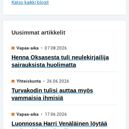
Katso kaikki blogit
Uusimmat artikkelit
Vapaa-aika
• 07.08.2026
Henna Oksasesta tuli neulekirjailija
sairauksista huolimatta
Yhteiskunta
• 26.06.2026
Turvakodin tulisi auttaa myös
vammaisia ihmisiä
Vapaa-aika
• 17.06.2026
Luonnossa Harri Venäläinen löytää