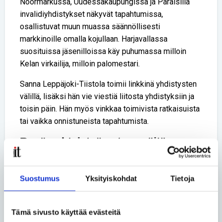
Noormarkussa, Uudessakaupungissa ja Paraisilla
invalidiyhdistykset näkyvät tapahtumissa,
osallistuvat muun muassa säännöllisesti
markkinoille omalla kojullaan. Harjavallassa
suosituissa jäsenilloissa käy puhumassa milloin
Kelan virkailija, milloin palomestari.
Sanna Leppäjoki-Tiistola toimii linkkinä yhdistysten
välillä, lisäksi hän vie viestiä liitosta yhdistyksiin ja
toisin päin. Hän myös vinkkaa toimivista ratkaisuista
tai vaikka onnistuneista tapahtumista.
Rypäs-yhteistyö antaa eväitä
toimintaan ja kerää palautetta
liitolle
Suostumus
Yksityiskohdat
Tietoja
Lisäksi hyväksi yhteistyömuodoksi on havaittu
paikallisyhdistysten välinen Rypäs-toiminta.
Varsinais-Suomessa on yksi rypäs, VaSu,
Tämä sivusto käyttää evästeitä
Satakunnassa kaksi, Palsa ja Sata-Inva.