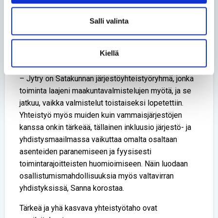
kuuluu vammaisneuvostoon ja vie näin agendaa
eteen päin.
Salli valinta
Laajaa järjestötyöyhteistyötä pitää puolestaan yllä
Jytry, jossa satakuntalaiset ja varsinaissuomalaiset
Kiellä
invalidiyhdistykset ovat mukana aktiivisesti.
– Jytry on Satakunnan järjestöyhteistyöryhmä, jonka
toiminta laajeni maakuntavalmistelujen myötä, ja se
jatkuu, vaikka valmistelut toistaiseksi lopetettiin.
Yhteistyö myös muiden kuin vammaisjärjestöjen
kanssa onkin tärkeää, tällainen inkluusio järjestö- ja
yhdistysmaailmassa vaikuttaa omalta osaltaan
asenteiden paranemiseen ja fyysisesti
toimintarajoitteisten huomioimiseen. Näin luodaan
osallistumismahdollisuuksia myös valtavirran
yhdistyksissä, Sanna korostaa.
Tärkeä ja yhä kasvava yhteistyötaho ovat