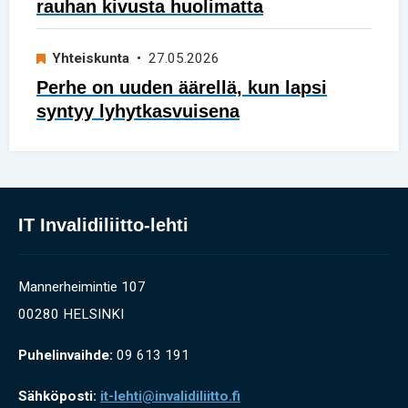
rauhan kivusta huolimatta
Yhteiskunta
• 27.05.2026
Perhe on uuden äärellä, kun lapsi
syntyy lyhytkasvuisena
IT Invalidiliitto-lehti
Mannerheimintie 107
00280 HELSINKI
Puhelinvaihde:
09 613 191
Sähköposti:
it-lehti@invalidiliitto.fi