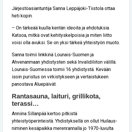
Järjestöasiantuntija Sanna Leppäjoki-Tiistola ottaa
heti kopin.
– On tärkeää kuulla kentän ideoita ja ehdotuksia.
Katsoa, mitkä ovat kehityskelpoisia ja miten liitto
voisi olla avuksi. Se on yksi tärkeä yhteistyön muoto.
Sanna toimii linkkinä Lounais-Suomen ja
Ahvenanmaan yhdistysten sekä Invalidiliiton välillä.
Lounais-Suomessa toimii 16 yhdistystä. Kevään
isoin puristus on virkistykseen ja vertaistukeen
panostava Aluepäivät.
Rantasauna, laituri, grillikota,
terassi…
Anniina Sillanpää kertoo pitkistä
yhteistyöperinteistä. Yhdistyksellä on ollut Huilaus-
niminen kesäpaikka merenrannalla jo 1970-luvulta