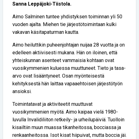
Sanna Leppäjoki-Tiistola.
Aimo Salminen tuntee yhdistyksen toiminnan yli 50
vuoden ajalta. Miehen tie järjestötoimintaan kulki
vakavan käsitapaturman kautta.
Aimo heiluttikin puheenjohtajan nuijaa 28 vuotta ja on
edelleen aktiivisesti mukana. Hän on iloinen, että
yhteiskunnan asenteet vammaisia kohtaan ovat
vuosikymmenien kuluessa muuttuneet. Tieto ja tasa-
arvo ovat lisääntyneet. Osan myönteisestä
kehityksestä hän laittaa vapaaehtoisen järjestötyön
ansioksi.
Toimintatavat ja aktiviteetit muuttuvat
vuosikymmenien myötä. Aimo kaipaa vielä 1980-
luvulla Invalidiliiton retkeily- ja urheilupäiviä. Tuolloin
kisailtiin muun muassa tikanheitossa, bocciassa ja
renkaanheitossa. Isot kisat hiipuivat, mutta boccia jäi.