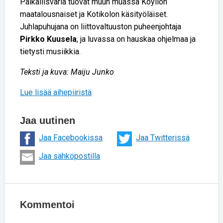
Paikallisväriä tuovat muun muassa Köyliön
maatalousnaiset ja Kotikolon käsityöläiset.
Juhlapuhujana on liittovaltuuston puheenjohtaja
Pirkko Kuusela
, ja luvassa on hauskaa ohjelmaa ja
tietysti musiikkia.
Teksti ja kuva: Maiju Junko
Lue lisää aihepiiristä
Jaa uutinen
Jaa Facebookissa
Jaa Twitterissä
Jaa sähköpostilla
Kommentoi