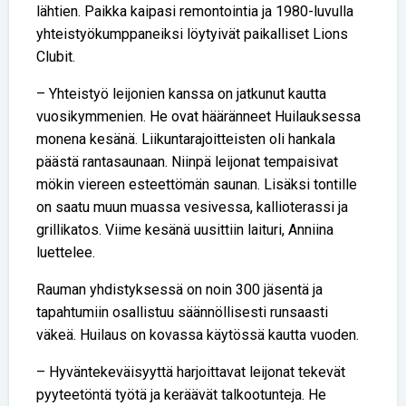
lähtien. Paikka kaipasi remontointia ja 1980-luvulla
yhteistyökumppaneiksi löytyivät paikalliset Lions
Clubit.
– Yhteistyö leijonien kanssa on jatkunut kautta
vuosikymmenien. He ovat hääränneet Huilauksessa
monena kesänä. Liikuntarajoitteisten oli hankala
päästä rantasaunaan. Niinpä leijonat tempaisivat
mökin viereen esteettömän saunan. Lisäksi tontille
on saatu muun muassa vesivessa, kallioterassi ja
grillikatos. Viime kesänä uusittiin laituri, Anniina
luettelee.
Rauman yhdistyksessä on noin 300 jäsentä ja
tapahtumiin osallistuu säännöllisesti runsaasti
väkeä. Huilaus on kovassa käytössä kautta vuoden.
– Hyväntekeväisyyttä harjoittavat leijonat tekevät
pyyteetöntä työtä ja keräävät talkootunteja. He