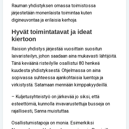
Rauman yhdistyksen omassa toimistossa
järjestetään monenlaista toimintaa kuten
digineuvontaa ja erilaisia kerhoja.
Hyvät toimintatavat ja ideat
kiertoon
Raision yhdistys järjestää vuosittain suositun
laivaristeilyn, johon saadaan aina mukavasti lähtijöitä.
Tänä keväänä risteilylle osallistui 80 henkeä
kuudesta yhdistyksestä. Ohjelmassa on aina
sopivassa suhteessa ajankohtaisia luentoja ja
virkistystä. Satamaan mennään kimppakyydeillä.
– Kuljetusyhteistyö on järkevää jo siksi, että
esteettömiä, kunnolla invavarustettuja busseja on
rajallisesti, Sanna muistuttaa.
Osallistumistapoja on monia. Esimerkiksi