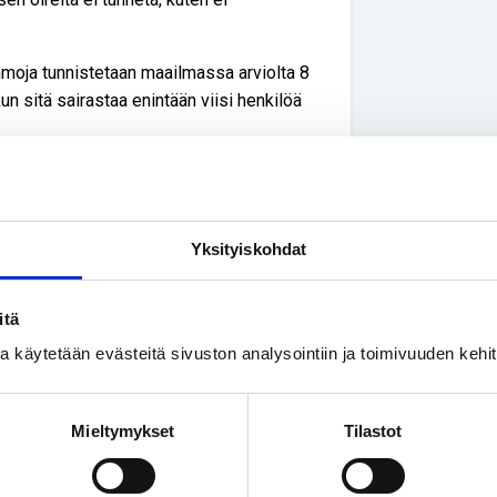
ammoja tunnistetaan maailmassa arviolta 8
n sitä sairastaa enintään viisi henkilöä
varttitunti lääkärin perehdyttämiseen eri
esta pääsee keskustelemaan viitisen
telee.
Yksityiskohdat
si oma alueellinen, yhteinen lääkärien
elmiin ja sairauden mukaan tuomiin
itä
ivat olla käytettävissä esimerkiksi
ssa käytetään evästeitä sivuston analysointiin ja toimivuuden keh
eutit.
tämiseksi ja se tulisi aloittaa
aan toimintakyky pysyisi hyvänä ja
Mieltymykset
Tilastot
tyttäisiin minimoimaan.