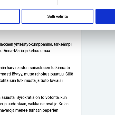
issä ja pätevän fysiatrian ylilääkärin
e myös HUS:n Harvinaissairauksien
in Infektiosairauksien linjajohtaja
Salli valinta
tti
Pia Nahin
paneutumista ja
lineiden löytämisessä sekä synnynnäisen
asiakkaan yhteistyökumppanina, tärkeämpi
o Anna-Maria ja kehuu omaa
än harvinaisten sairauksien tutkimusta
masti löytyy, mutta rahoitus puuttuu. Sillä
tehtäisiin tutkimusta ja tieto leviäisi
 asiasta. Byrokratia on toivotonta, kun
 ja uudestaan, vaikka ne ovat jo Kelan
imavaroja menee turhaan paperien