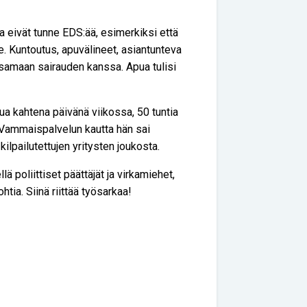
a eivät tunne EDS:ää, esimerkiksi että
e. Kuntoutus, apuvälineet, asiantunteva
aksamaan sairauden kanssa. Apua tulisi
a kahtena päivänä viikossa, 50 tuntia
. Vammaispalvelun kautta hän sai
 kilpailutettujen yritysten joukosta.
ä poliittiset päättäjät ja virkamiehet,
htia. Siinä riittää työsarkaa!