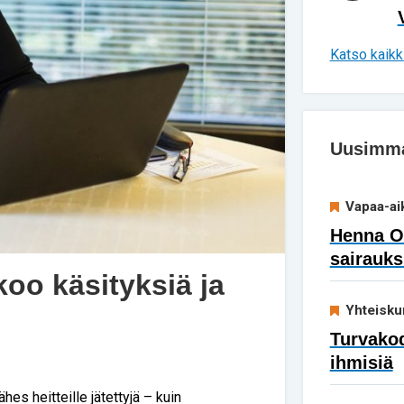
Katso kaikki
Uusimmat
Vapaa-ai
Henna Ok
sairauks
oo käsityksiä ja
Yhteisku
Turvakod
ihmisiä
es heitteille jätettyjä – kuin