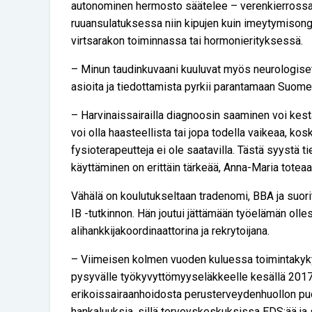
autonominen hermosto säätelee – verenkierrossa 
ruuansulatuksessa niin kipujen kuin imeytymison
virtsarakon toiminnassa tai hormonierityksessä.
– Minun taudinkuvaani kuuluvat myös neurologiset
asioita ja tiedottamista pyrkii parantamaan Suome
– Harvinaissairailla diagnoosin saaminen voi kes
voi olla haasteellista tai jopa todella vaikeaa, kos
fysioterapeutteja ei ole saatavilla. Tästä syystä 
käyttäminen on erittäin tärkeää, Anna-Maria toteaa
Vähälä on koulutukseltaan tradenomi, BBA ja suori
IB -tutkinnon. Hän joutui jättämään työelämän oll
alihankkijakoordinaattorina ja rekrytoijana.
– Viimeisen kolmen vuoden kuluessa toimintakykyn
pysyvälle työkyvyttömyyseläkkeelle kesällä 2017. 
erikoissairaanhoidosta perusterveydenhuollon puo
hankaluuksia, sillä terveyskeskuksissa EDS:ää ja s