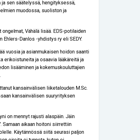
ja sen säätelyssä, hengityksessä,
gelmien muodossa, suoliston ja
 ongelmat, Vähälä lisää. EDS-potilaiden
n Ehlers-Danlos -yhdistys ry eli SEDY.
tää vuosia ja asianmukaisen hoidon saanti
ka erikoistuneita ja osaavia lääkäreitä ja
tiedon lisääminen ja kokemuskouluttajien
.
ttanut kansainvälisen liiketalouden M.Sc.
essaan kansainvälisen suuryrityksen
i on mennyt rajusti alaspäin. Jäin
Samaan aikaan hoitoni siirrettiin
lelle. Käytännössä siitä seurasi paljon
en oireita ei tunneta, kuten ei