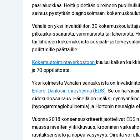
paarialuokkaa. Heitä pidetään oireineen puolihullui
sairaus pystytään diagnosoimaan, kokemuskoulut
Vähälä on yksi Invalidiliiton 30 kokemuskouluttaji
pitkäaikaissairaista, vammaisista tai läheisistä. 
tai läheisen kokemuksista sosiaali- ja terveysalan 
poliittisille päättäjille.
Kokemustoimintaverkostoon
kuuluu kaiken kaikki
ja 70 oppilaitosta.
Yksi kolmesta Vähälän sairauksista on Invalidiliit
Ehlers-Danlosin oireyhtymä (EDS)
. Se on harvina
sidekudossairaus. Hänellä on lisäksi synnynnäine
(hypogammaglobulinemia) ja Hortonin neuralgia eli
Vuonna 2018 konsensuskriteerit jaottelivat EDS:n 
muassa nivelten yliliikkuvuus, krooninen vaikeaho
rasituksensieto ja nopea väsyvyys. Oireita voi ol