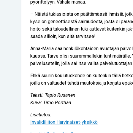
pyörittelyyn, Vähälä manaa.
– Näistä tukiasioista on päättämässä ihmisiä, jotk
kyse on geneettisestä sairaudesta, josta ei paran
hoito sekä taloudellinen tuki auttavat kuitenkin j
saada silloin, kun sitä tarvitsee!
Anna-Maria saa henkilökohtaisen avustajan palvelu
kuussa. Tarve olisi suuremmallekin tuntimäärälle
palvelusetelin, jolla sai itse valita palvelutuottajan
Ehkä suurin koulutuskohde on kuitenkin tällä hetkell
joilla on valtuudet tehdä muutoksia ja korjata epäko
Teksti: Tapio Rusanen
Kuva: Timo Porthan
Lisätietoa:
Invalidiliiton Harvinaiset-yksikkö