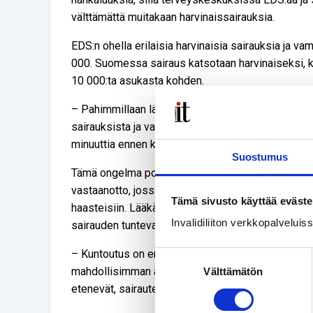
välttämättä muitakaan harvinaissairauksia.
EDS:n ohella erilaisia harvinaisia sairauksia ja v
000. Suomessa sairaus katsotaan harvinaiseksi, ku
10 000:ta asukasta kohden.
– Pahimmillaan lääkärikäynnin alusta menee lähes 
sairauksista ja varsinaisesta lääkärikäynnin aihe
minuuttia ennen käynnin loppua, Anna-Maria harmit
Suostumus
Tämä ongelma poistuisi, jos harvinaispotilailla oli
vastaanotto, jossa saisi apua kunkin potilaan ong
Tämä sivusto käyttää eväste
haasteisiin. Lääkärin vastaanoton yhteydessä vois
Invalidiliiton verkkopalvelui
sairauden tuntevat fysioterapeutit ja toimintaterap
– Kuntoutus on erittäin tärkeää liikuntakyvyn ylläpi
Suostumuksen
mahdollisimman aikaisessa vaiheessa, jotta potil
Välttämätön
valinta
etenevät, sairauteen liittyvät terveyshaasteet pys