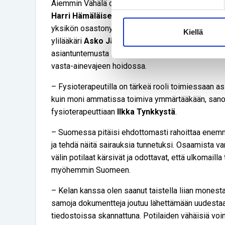
Aiemmin Vähälä oli HUS:n erikoissairaanhoidon piir
Harri Hämäläisen
hoidossa. Anna-Maria kiittele
yksikön osastonylilääkäri
Mikko Seppäsen
, HUS:
Kiellä
ylilääkäri
Asko Järvisen
ja HUS:n toimintaterapeu
asiantuntemusta EDS:n tunnistamisessa ja apuvä
vasta-ainevajeen hoidossa.
– Fysioterapeutilla on tärkeä rooli toimiessaan 
kuin moni ammatissa toimiva ymmärtääkään, sano
fysioterapeuttiaan
Ilkka Tynkkystä
.
– Suomessa pitäisi ehdottomasti rahoittaa enemm
ja tehdä näitä sairauksia tunnetuksi. Osaamista var
välin potilaat kärsivät ja odottavat, että ulkomailla 
myöhemmin Suomeen.
– Kelan kanssa olen saanut taistella liian monesta
samoja dokumentteja joutuu lähettämään uudestaan
tiedostoissa skannattuna. Potilaiden vähäisiä vo