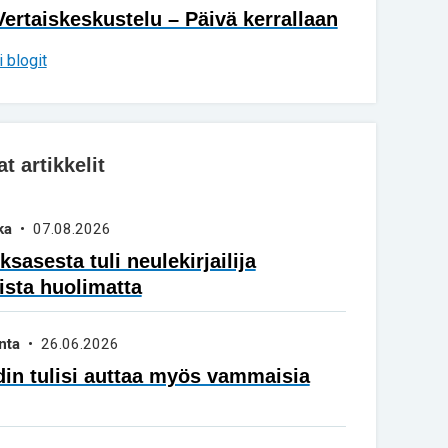
Vertaiskeskustelu – Päivä kerrallaan
 blogit
 artikkelit
ka
• 07.08.2026
sasesta tuli neulekirjailija
ista huolimatta
nta
• 26.06.2026
in tulisi auttaa myös vammaisia