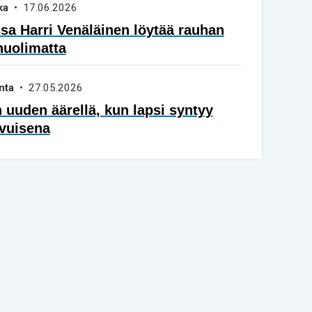
ka
• 17.06.2026
a Harri Venäläinen löytää rauhan
huolimatta
nta
• 27.05.2026
 uuden äärellä, kun lapsi syntyy
vuisena