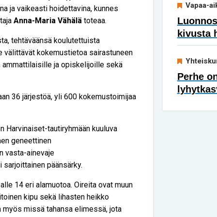
Vapaa-ai
na ja vaikeasti hoidettavina, kunnes
Luonnoss
taja
Anna-Maria Vähälä
toteaa.
kivusta 
sta, tehtäväänsä koulutettuista
He välittävät kokemustietoa sairastuneen
Yhteisku
ammattilaisille ja opiskelijoille sekä
Perhe on
lyhytkas
aan 36 järjestöä, yli 600 kokemustoimijaa
on Harvinaiset-tautiryhmään kuuluva
inen geneettinen
n vasta-ainevaje
 sarjoittainen päänsärky.
alle 14 eri alamuotoa. Oireita ovat muun
itoinen kipu sekä lihasten heikko
la myös missä tahansa elimessä, jota