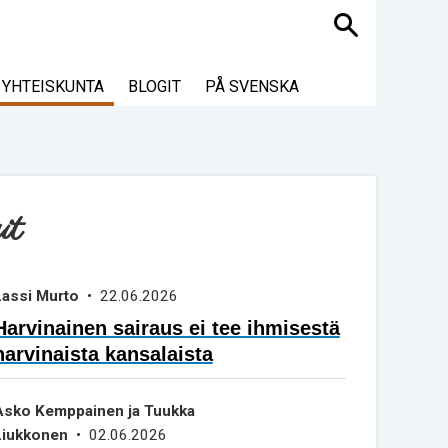
Haku
YHTEISKUNTA
BLOGIT
PÅ SVENSKA
it
Lassi Murto
• 22.06.2026
Harvinainen sairaus ei tee ihmisestä
harvinaista kansalaista
Asko Kemppainen ja Tuukka
Liukkonen
• 02.06.2026