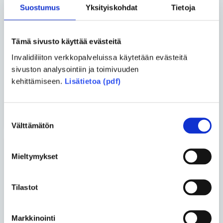
ihmisestä harvinaista
Suostumus
Yksityiskohdat
Tietoja
kansalaista
Tämä sivusto käyttää evästeitä
Asko Kemppainen ja Tuukka
Invalidiliiton verkkopalveluissa käytetään evästeitä
Liukkonen
• 02.06.2026
sivuston analysointiin ja toimivuuden
Vertaiskeskustelu – Päivä
kehittämiseen.
Lisätietoa (pdf)
kerrallaan
Katso kaikki blogit
Suostumuksen
Välttämätön
valinta
Mieltymykset
Uusimmat artikkelit
Yhteiskunta
• 26.06.2026
Tilastot
Turvakodin tulisi auttaa myös
vammaisia ihmisiä
Markkinointi