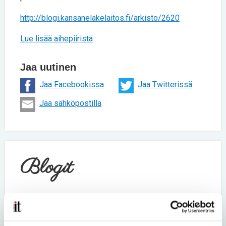
http://blogi.kansanelakelaitos.fi/arkisto/2620
Lue lisää aihepiiristä
Jaa uutinen
Jaa Facebookissa
Jaa Twitterissä
Jaa sähköpostilla
Blogit
Lassi Murto
• 22.06.2026
Harvinainen sairaus ei tee