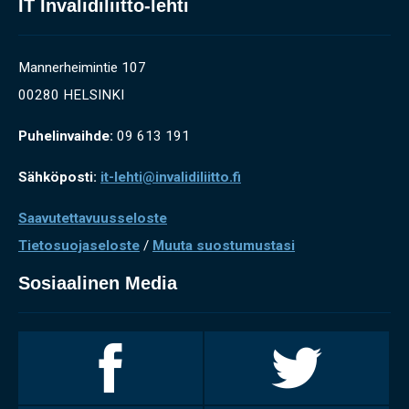
IT Invalidiliitto-lehti
Mannerheimintie 107
00280 HELSINKI
Puhelinvaihde:
09 613 191
Sähköposti:
it-lehti@invalidiliitto.fi
Saavutettavuusseloste
Tietosuojaseloste
/
Muuta suostumustasi
Sosiaalinen Media
Invalidiliitto
Invalidiliitto
Facebookissa
Twitterissä