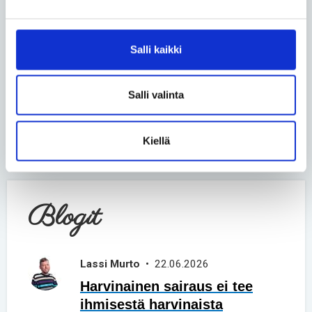
Salli kaikki
Salli valinta
LÄHETÄ
Kiellä
Blogit
Lassi Murto
• 22.06.2026
Harvinainen sairaus ei tee
ihmisestä harvinaista