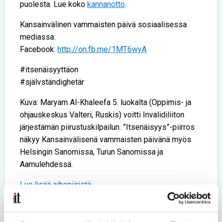
puolesta. Lue koko
kannanotto
.
Kansainvälinen vammaisten päivä sosiaalisessa
mediassa:
Facebook:
http://on.fb.me/1MT6wyA
#itsenäisyyttäon
#självständighetär
Kuva: Maryam Al-Khaleefa 5. luokalta (Oppimis- ja
ohjauskeskus Valteri, Ruskis) voitti Invalidiliiton
järjestämän piirustuskilpailun. ”Itsenäisyys”-piirros
näkyy Kansainvälisenä vammaisten päivänä myös
Helsingin Sanomissa, Turun Sanomissa ja
Aamulehdessä.
Lue lisää aihepiiristä
Jaa uutinen