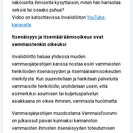
näköiseltä ihmiseltä kysyttäisiin, miten hän harrastaa
seksiä tai osaako puhua?
Video on katsottavissa Invalidiliiton
YouTube-
kanavalla
.
Itsenäisyys ja itsemääräämisoikeus ovat
vammaistenkin oikeuksi
Invalidiliitto haluaa yhdessä muiden
vammaisjärjestöjen kanssa nostaa esiin vammaisten
henkilöiden itsenäisyyden ja itsemääräämisoikeuden
merkitystä. Kun suunnitellaan ja hankitaan palveluita
vammaisille henkilöille, unohdetaan usein, että
esimerkiksi asumisen tai kuljetuspalvelun
asiakkaana on oikea ihminen, vammasta huolimatta.
Vammaisjärjestöjen muodostama Vammaisfoorumi
on julkaissut päivän kunniaksi kannanoton
vammaisten ihmisten itsenäisyyden toteutumisen