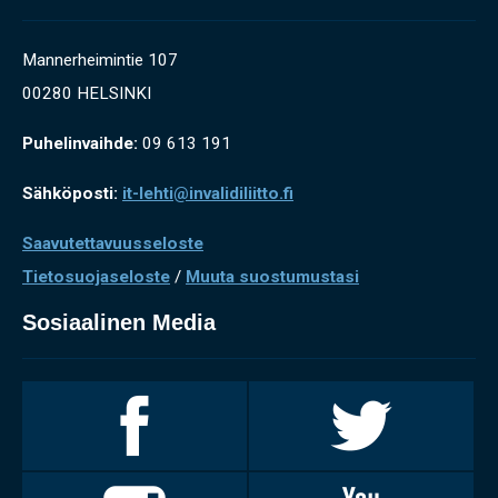
Mannerheimintie 107
00280 HELSINKI
Puhelinvaihde:
09 613 191
Sähköposti:
it-lehti@invalidiliitto.fi
Saavutettavuusseloste
Tietosuojaseloste
/
Muuta suostumustasi
Sosiaalinen Media
Invalidiliitto
Invalidiliitto
Facebookissa
Twitterissä
Invalidiliitto
Invalidiliitto