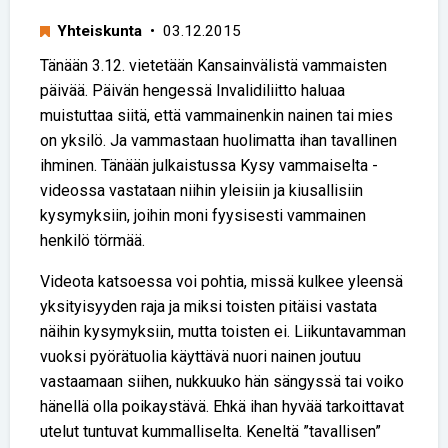
Yhteiskunta
• 03.12.2015
Tänään 3.12. vietetään Kansainvälistä vammaisten
päivää. Päivän hengessä Invalidiliitto haluaa
muistuttaa siitä, että vammainenkin nainen tai mies
on yksilö. Ja vammastaan huolimatta ihan tavallinen
ihminen. Tänään julkaistussa Kysy vammaiselta -
videossa vastataan niihin yleisiin ja kiusallisiin
kysymyksiin, joihin moni fyysisesti vammainen
henkilö törmää.
Videota katsoessa voi pohtia, missä kulkee yleensä
yksityisyyden raja ja miksi toisten pitäisi vastata
näihin kysymyksiin, mutta toisten ei. Liikuntavamman
vuoksi pyörätuolia käyttävä nuori nainen joutuu
vastaamaan siihen, nukkuuko hän sängyssä tai voiko
hänellä olla poikaystävä. Ehkä ihan hyvää tarkoittavat
utelut tuntuvat kummalliselta. Keneltä ”tavallisen”