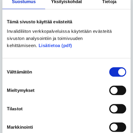
Suostumus
Yksityiskohdat
Tietoja
Jaa Facebookissa
Jaa Twitterissä
Jaa sähköpostilla
Tämä sivusto käyttää evästeitä
Invalidiliiton verkkopalveluissa käytetään evästeitä
sivuston analysointiin ja toimivuuden
Kommentoi
kehittämiseen.
Lisätietoa (pdf)
Pakolliset kentät on merkitty tähdellä (*).
Suostumuksen
Välttämätön
Otsikko *
valinta
Mieltymykset
Nimi *
Tilastot
Markkinointi
Kommentti *