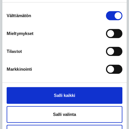
Lempeä tukija
Suostumuksen
Paitsi että Rauha luo lempeää ilmapiiriä ympärilleen,
Välttämätön
valinta
se tukee myös aktiivisesti emäntäänsä vaikeissa
tilanteissa.
Mieltymykset
Serenityllä on todettu paniikkihäiriö, jonka oireita hän
on opettanut Rauhaa helpottamaan.
Tilastot
– Kun alan tiedostamattani raapia käsiäni, Rauha
tulee tökkäämään minua kuonollaan ja antaa merkin
Markkinointi
”lopeta”. Jos hyperventiloin, hän tulee syvälle syliini
ja maadoittaa minua.
Rauhan myötä hän on voinut lopettaa päivittäisen
Salli kaikki
lääkityksen ja käyttää lääkettä vain kohtausten
sattuessa.
Salli valinta
– Toivon, että joskus Rauha vielä oppii tunnistamaan
kohtaukseni etukäteen. Sen pitäisi olla mahdollista,