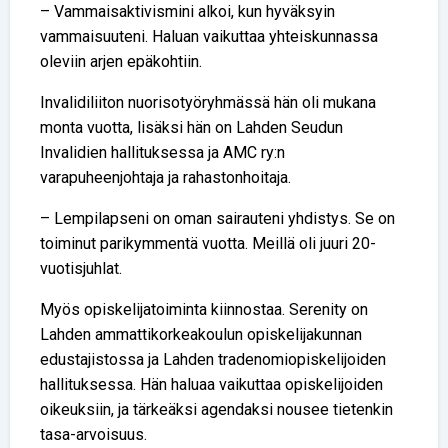
– Vammaisaktivismini alkoi, kun hyväksyin
vammaisuuteni. Haluan vaikuttaa yhteiskunnassa
oleviin arjen epäkohtiin.
Invalidiliiton nuorisotyöryhmässä hän oli mukana
monta vuotta, lisäksi hän on Lahden Seudun
Invalidien hallituksessa ja AMC ry:n
varapuheenjohtaja ja rahastonhoitaja.
– Lempilapseni on oman sairauteni yhdistys. Se on
toiminut parikymmentä vuotta. Meillä oli juuri 20-
vuotisjuhlat.
Myös opiskelijatoiminta kiinnostaa. Serenity on
Lahden ammattikorkeakoulun opiskelijakunnan
edustajistossa ja Lahden tradenomiopiskelijoiden
hallituksessa. Hän haluaa vaikuttaa opiskelijoiden
oikeuksiin, ja tärkeäksi agendaksi nousee tietenkin
tasa-arvoisuus.