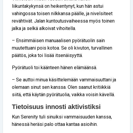
liikuntakykynsä on heikentynyt, kun hän astui
vahingossa toisen nilkkansa päälle, ja nivelsiteet
revähtivät. Jalan kuntoutusvaiheessa myös toinen
jalka ja selkä alkoivat vihoitella.
– Ensimmäisen manuaalisen pyörätuolin sain
muutettuani pois kotoa. Se oli kivuton, turvallinen
päätös, joka toi lisää itsenäisyyttä.
Pyörätuoli toi käänteen hänen elämäänsä.
– Se auttoi minua käsittelemään vammaisuuttani ja
olemaan sinut sen kanssa. Olen saanut kritiikkiä
siitä, että käytän pyörätuolia, vaikka voisin kävellä.
Tietoisuus innosti aktivistiksi
Kun Serenity tuli sinuiksi vammaisuuden kanssa,
hänessä heräsi palo ottaa kantaa asioihin.