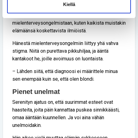
sillä koirat ovat niin fiksuja.
Kiellä
Serenity puhuu avoimesti
mielenterveysongelmistaan, kuten kaikista muistakin
elämäänsä koskettavista ilmiöistä.
Hänestä mielenterveysongelmiin liittyy yhä vahva
stigma. Niitä on purettava pikkuhiljaa, ja ääntä
kantakoot he, joille avoimuus on luontaista.
– Lähden siitä, että diagnoosi ei määrittele minua
sen enempää kuin se, että olen blondi.
Pienet unelmat
Serenityn ajatus on, että suurimmat esteet ovat
haasteita, joita päin kannattaa puskea sinnikkäästi,
omaa ääntään kuunnellen. Ja voi aina vähän
unelmoidakin.
Hän aikoo vielä muuttaa elämän sykkeeseen