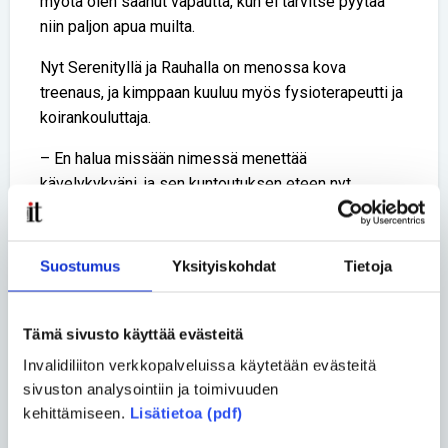
myötä olen saanut vapautta, kun ei tarvitse pyytää
niin paljon apua muilta.
Nyt Serenityllä ja Rauhalla on menossa kova
treenaus, ja kimppaan kuuluu myös fysioterapeutti ja
koirankouluttaja.
– En halua missään nimessä menettää
kävelykykyäni, ja sen kuntoutuksen eteen nyt
työskennellään. Olen saamassa uudet tukikengät ja
toivonut myös korkean rollaattoria.
Suostumus
Yksityiskohdat
Tietoja
– Tasapainoni on heikko ja liikun vaappuen. Rauha
tekee tilaa ympärilleni ja otamme ehkä käyttöön
myös jonkinlaisen tangon tai narun.
Tämä sivusto käyttää evästeitä
Sähköpyörätuolista Serenity ei aio luopua, mutta
Invalidiliiton verkkopalveluissa käytetään evästeitä
sivuston analysointiin ja toimivuuden
tavoitteena on vuoden päästä pärjätä kävellen töissä
kehittämiseen.
Lisätietoa (pdf)
tai koulussa.