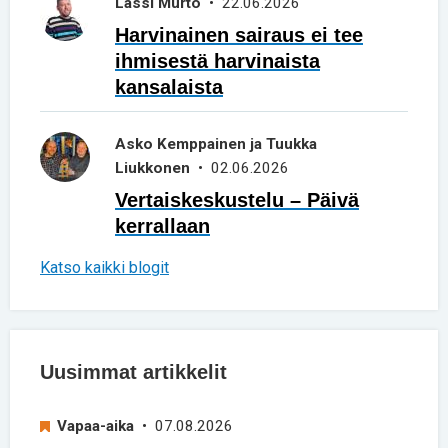
Lassi Murto
• 22.06.2026
Harvinainen sairaus ei tee
ihmisestä harvinaista
kansalaista
Asko Kemppainen ja Tuukka
Liukkonen
• 02.06.2026
Vertaiskeskustelu – Päivä
kerrallaan
Katso kaikki blogit
Uusimmat artikkelit
Vapaa-aika
• 07.08.2026