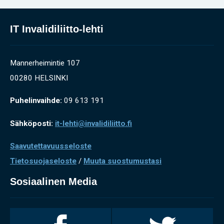
IT Invalidiliitto-lehti
Mannerheimintie 107
00280 HELSINKI
Puhelinvaihde:
09 613 191
Sähköposti:
it-lehti@invalidiliitto.fi
Saavutettavuusseloste
Tietosuojaseloste
/
Muuta suostumustasi
Sosiaalinen Media
Invalidiliitto
Invalidiliitto