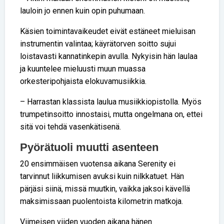
lauloin jo ennen kuin opin puhumaan.
Käsien toimintavaikeudet eivät estäneet mieluisan
instrumentin valintaa; käyrätorven soitto sujui
loistavasti kannatinkepin avulla. Nykyisin hän laulaa
ja kuuntelee mieluusti muun muassa
orkesteripohjaista elokuvamusiikkia.
– Harrastan klassista laulua musiikkiopistolla. Myös
trumpetinsoitto innostaisi, mutta ongelmana on, ettei
sitä voi tehdä vasenkätisenä.
Pyörätuoli muutti asenteen
20 ensimmäisen vuotensa aikana Serenity ei
tarvinnut liikkumisen avuksi kuin nilkkatuet. Hän
pärjäsi siinä, missä muutkin, vaikka jaksoi kävellä
maksimissaan puolentoista kilometrin matkoja.
Viimeisen viiden vuoden aikana hänen