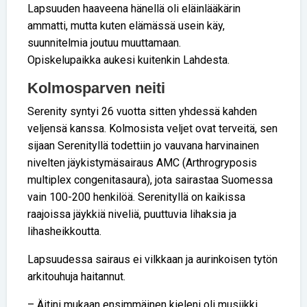
Lapsuuden haaveena hänellä oli eläinlääkärin
ammatti, mutta kuten elämässä usein käy,
suunnitelmia joutuu muuttamaan.
Opiskelupaikka aukesi kuitenkin Lahdesta.
Kolmosparven neiti
Serenity syntyi 26 vuotta sitten yhdessä kahden
veljensä kanssa. Kolmosista veljet ovat terveitä, sen
sijaan Serenityllä todettiin jo vauvana harvinainen
nivelten jäykistymäsairaus AMC (Arthrogryposis
multiplex congenitasaura), jota sairastaa Suomessa
vain 100-200 henkilöä. Serenityllä on kaikissa
raajoissa jäykkiä niveliä, puuttuvia lihaksia ja
lihasheikkoutta.
Lapsuudessa sairaus ei vilkkaan ja aurinkoisen tytön
arkitouhuja haitannut.
– Äitini mukaan ensimmäinen kieleni oli musiikki,