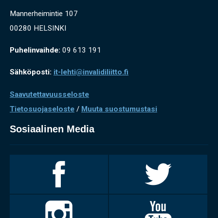
Mannerheimintie 107
00280 HELSINKI
Puhelinvaihde:
09 613 191
Sähköposti:
it-lehti@invalidiliitto.fi
Saavutettavuusseloste
Tietosuojaseloste
/
Muuta suostumustasi
Sosiaalinen Media
Invalidiliitto
Invalidiliitto
Facebookissa
Twitterissä
Invalidiliitto
Invalidiliitto
Instagramissa
Youtubessa