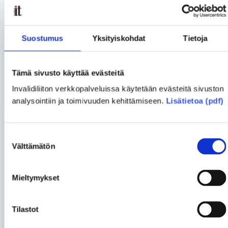
Lue lisää aihepiiristä
Suostumus
Yksityiskohdat
Tietoja
Jaa uutinen
Jaa Facebookissa
Jaa Twitterissä
Tämä sivusto käyttää evästeitä
Jaa sähköpostilla
Invalidiliiton verkkopalveluissa käytetään evästeitä sivuston
analysointiin ja toimivuuden kehittämiseen.
Lisätietoa (pdf)
Suostumuksen
Blogit
Välttämätön
valinta
Mieltymykset
Lassi Murto
• 22.06.2026
Harvinainen sairaus ei tee
ihmisestä harvinaista
Tilastot
kansalaista