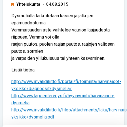
Yhteiskunta
• 04.08.2015
Dysmelialla tarkoitetaan käsien ja jalkojen
epämuodostumia.
Vammaisuuden aste vaihtelee vaurion laajuudesta
riippuen. Vamma voi olla
raajan puutos, puolen raajan puutos, raajojen väliosan
puutos, sormien
ja varpaiden ylilukuisuus tai yhteen kasvaminen.
Lisää tietoa:
http://www.invalidiliitto.fi/portal/fi/toiminta/harvinaiset-
yksikko/diagnoosit/dysmelia/
http://www.lapsenterveys.fi/hyvinvointi/harvinainen-
dysmelia
http://www.invalidiliitto.fi/files/attachments/laku/harvinais
yksikko/dysmelia.pdf