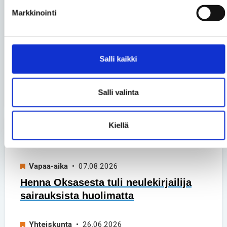
Markkinointi
Asko Kemppainen ja Tuukka
Liukkonen
• 02.06.2026
Vertaiskeskustelu – Päivä
Salli kaikki
kerrallaan
Katso kaikki blogit
Salli valinta
Kiellä
Uusimmat artikkelit
Vapaa-aika
• 07.08.2026
Henna Oksasesta tuli neulekirjailija
sairauksista huolimatta
Yhteiskunta
• 26.06.2026