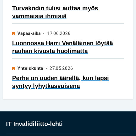
Turvakodin tulisi auttaa myös
vammaisia ihmisiä
Vapaa-aika
• 17.06.2026
Luonnossa Harri Venäläinen löytää
rauhan kivusta huolimatta
Yhteiskunta
• 27.05.2026
Perhe on uuden äärellä, kun lapsi
syntyy lyhytkasvuisena
IT Invalidiliitto-lehti