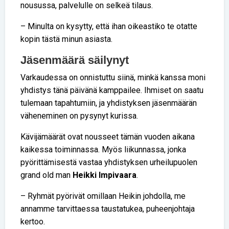
nousussa, palvelulle on selkeä tilaus.
– Minulta on kysytty, että ihan oikeastiko te otatte
kopin tästä minun asiasta.
Jäsenmäärä säilynyt
Varkaudessa on onnistuttu siinä, minkä kanssa moni
yhdistys tänä päivänä kamppailee. Ihmiset on saatu
tulemaan tapahtumiin, ja yhdistyksen jäsenmäärän
väheneminen on pysynyt kurissa.
Kävijämäärät ovat nousseet tämän vuoden aikana
kaikessa toiminnassa. Myös liikunnassa, jonka
pyörittämisestä vastaa yhdistyksen urheilupuolen
grand old man
Heikki Impivaara
.
– Ryhmät pyörivät omillaan Heikin johdolla, me
annamme tarvittaessa taustatukea, puheenjohtaja
kertoo.