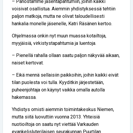
– Panostamme jäsentapahtumiin, joihin kaikki
voisivat osallistua. Aiemmin yhdistyksessä tehtiin
paljon matkoja, mutta ne olivat taloudellisesti
hankalia monelle jäsenelle, Katri Räsänen kertoo.
Ohjelmassa onkin nyt muun muassa kotailtoja,
myyjäisiä, virkistystapahtumia ja luentoja.
– Pienellä rahalla ollaan saatu paljon näkyvää aikaan,
naiset kertovat.
– Eikä mennä sellaisiin paikkoihin, joihin kaikki eivät
tilan puolesta voi tulla. Kyyditkin järjestetään,
puheenjohtaja on käynyt vaikka omalla autolla
hakemassa.
Yhdistys omisti aiemmin toimintakeskus Niemen,
mutta siitä luovuttiin vuonna 2013. Yhteisiä
nuotioiltoja on saatu nyt viettää Varkauden
evankelisluterilaisen seurakunnan Puurtilan