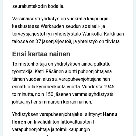
seurakuntakodin kodalla.
Varsinaisesti yhdistys on vuokralla kaupungin
keskustassa Warkauden seudun sosiaali- ja
terveysjärjestöt ry:n yhdistystalo Warikolla. Kaikkiaan
talossa on 37 jäsenjärjestöä, ja yhteistyö on tiivistä.
Ensi kertaa nainen
Toimistonhoitaja on yhdistyksen ainoa palkattu
työntekijä. Katri Räsänen aloitti puheenjohtajana
tämän vuoden alussa, varapuheenjohtajana hän
ennätti olla kymmenkunta vuotta. Vuodesta 1945
toiminutta, noin 150 jäsenen vammaisyhdistystä
johtaa nyt ensimmäisen kerran nainen.
Yhdistyksen varapuheenjohtajaksi siirtynyt
Hannu
Ilonen
on Invalidiliiton liittovaltuuston I
varapuheenjohtaja ja toimii kaupungin