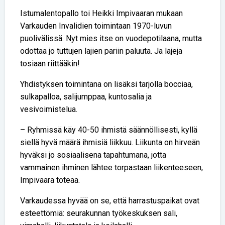
Istumalentopallo toi Heikki Impivaaran mukaan
Varkauden Invalidien toimintaan 1970-luvun
puolivälissä. Nyt mies itse on vuodepotilaana, mutta
odottaa jo tuttujen lajien pariin paluuta. Ja lajeja
tosiaan riittääkin!
Yhdistyksen toimintana on lisäksi tarjolla bocciaa,
sulkapalloa, salijumppaa, kuntosalia ja
vesivoimistelua.
– Ryhmissä käy 40-50 ihmistä säännöllisesti, kyllä
siellä hyvä määrä ihmisiä liikkuu. Liikunta on hirveän
hyväksi jo sosiaalisena tapahtumana, jotta
vammainen ihminen lähtee torpastaan liikenteeseen,
Impivaara toteaa.
Varkaudessa hyvää on se, että harrastuspaikat ovat
esteettömiä: seurakunnan työkeskuksen sali,