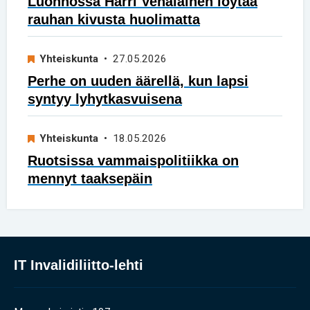
Luonnossa Harri Venäläinen löytää
rauhan kivusta huolimatta
Yhteiskunta
• 27.05.2026
Perhe on uuden äärellä, kun lapsi
syntyy lyhytkasvuisena
Yhteiskunta
• 18.05.2026
Ruotsissa vammaispolitiikka on
mennyt taaksepäin
IT Invalidiliitto-lehti