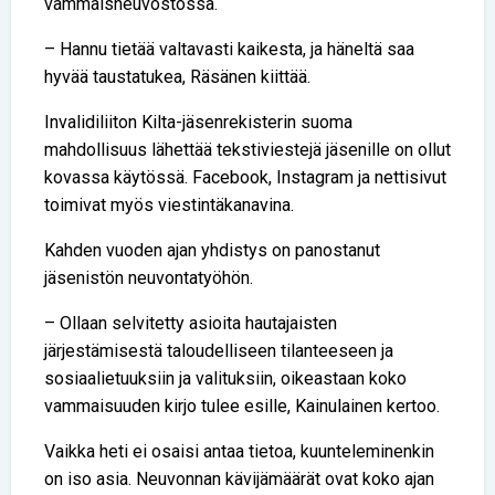
vammaisneuvostossa.
– Hannu tietää valtavasti kaikesta, ja häneltä saa
hyvää taustatukea, Räsänen kiittää.
Invalidiliiton Kilta-jäsenrekisterin suoma
mahdollisuus lähettää tekstiviestejä jäsenille on ollut
kovassa käytössä. Facebook, Instagram ja nettisivut
toimivat myös viestintäkanavina.
Kahden vuoden ajan yhdistys on panostanut
jäsenistön neuvontatyöhön.
– Ollaan selvitetty asioita hautajaisten
järjestämisestä taloudelliseen tilanteeseen ja
sosiaalietuuksiin ja valituksiin, oikeastaan koko
vammaisuuden kirjo tulee esille, Kainulainen kertoo.
Vaikka heti ei osaisi antaa tietoa, kuunteleminenkin
on iso asia. Neuvonnan kävijämäärät ovat koko ajan