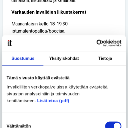
uimahalli, liikuntatalo ja keilahalli.
Varkauden Invalidien liikuntakerrat
Maanantaisin kello 18-19.30
istumalentopalloa/bocciaa.
Tiistaisin kello 15-16 sulkapalloa.
Keskiviikkoisin kello 16-17 keilaus.
Torstaisin kello 9.45-12 salijumppa, kuntosali ja
Suostumus
Yksityiskohdat
Tietoja
vesivoimistelu.
Tukea erityisesti uusiin
liikuntakokeiluihin
Tämä sivusto käyttää evästeitä
Invalidiliiton verkkopalveluissa käytetään evästeitä
Fyysisesti vammaisten henkilöiden
sivuston analysointiin ja toimivuuden
liikuntatoimintaan voi hakea avustusta Invalidiliittoa
kehittämiseen.
Lisätietoa (pdf)
lähellä olevalta Vammaisliikunnan Tuki ry:ltä.
– Tukea voivat hakea jäsenyhdistykset ja niiden
Suostumuksen
yksittäiset jäsenet, kertoo Invalidiliiton
Välttämätön
valinta