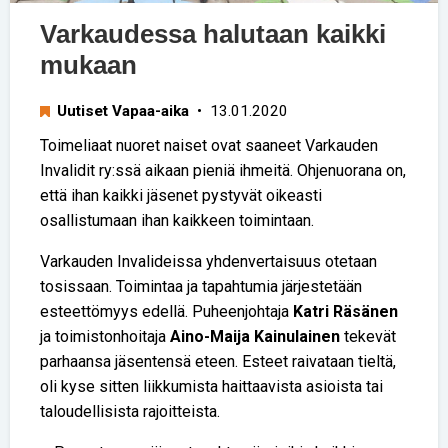
Varkaudessa halutaan kaikki
mukaan
Uutiset Vapaa-aika
• 13.01.2020
Toimeliaat nuoret naiset ovat saaneet Varkauden
Invalidit ry:ssä aikaan pieniä ihmeitä. Ohjenuorana on,
että ihan kaikki jäsenet pystyvät oikeasti
osallistumaan ihan kaikkeen toimintaan.
Varkauden Invalideissa yhdenvertaisuus otetaan
tosissaan. Toimintaa ja tapahtumia järjestetään
esteettömyys edellä. Puheenjohtaja
Katri Räsänen
ja toimistonhoitaja
Aino-Maija Kainulainen
tekevät
parhaansa jäsentensä eteen. Esteet raivataan tieltä,
oli kyse sitten liikkumista haittaavista asioista tai
taloudellisista rajoitteista.