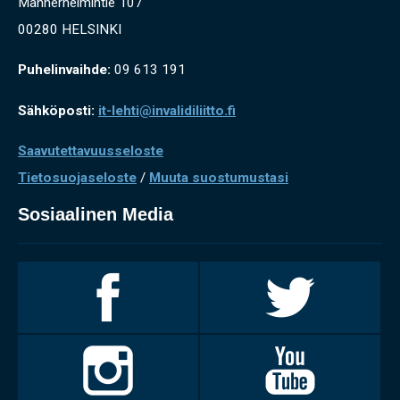
Mannerheimintie 107
00280 HELSINKI
Puhelinvaihde:
09 613 191
Sähköposti:
it-lehti@invalidiliitto.fi
Saavutettavuusseloste
Tietosuojaseloste
/
Muuta suostumustasi
Sosiaalinen Media
Invalidiliitto
Invalidiliitto
Facebookissa
Twitterissä
Invalidiliitto
Invalidiliitto
Instagramissa
Youtubessa