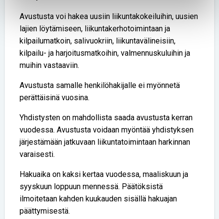
Avustusta voi hakea uusiin liikuntakokeiluihin, uusien
lajien löytämiseen, liikuntakerhotoimintaan ja
kilpailumatkoin, salivuokriin, liikuntavälineisiin,
kilpailu- ja harjoitusmatkoihin, valmennuskuluihin ja
muihin vastaaviin.
Avustusta samalle henkilöhakijalle ei myönnetä
perättäisinä vuosina.
Yhdistysten on mahdollista saada avustusta kerran
vuodessa. Avustusta voidaan myöntää yhdistyksen
järjestämään jatkuvaan liikuntatoimintaan harkinnan
varaisesti.
Hakuaika on kaksi kertaa vuodessa, maaliskuun ja
syyskuun loppuun mennessä. Päätöksistä
ilmoitetaan kahden kuukauden sisällä hakuajan
päättymisestä.