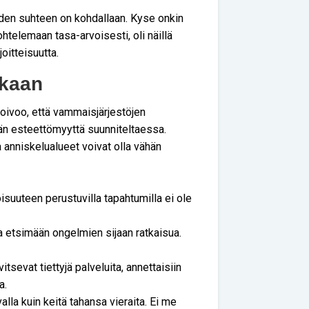
en suhteen on kohdallaan. Kyse onkin
htelemaan tasa-arvoisesti, oli näillä
oitteisuutta.
ukaan
oivoo, että vammaisjärjestöjen
n esteettömyyttä suunniteltaessa.
anniskelualueet voivat olla vähän
isuuteen perustuvilla tapahtumilla ei ole
ja etsimään ongelmien sijaan ratkaisua.
tsevat tiettyjä palveluita, annettaisiin
a.
lla kuin keitä tahansa vieraita. Ei me