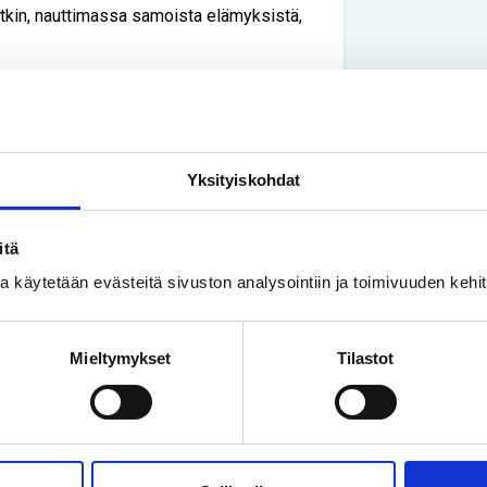
utkin, nauttimassa samoista elämyksistä,
on kirjoittanut Lusikoita kiitos -
äyttävänä festivaalivieraana. Giss on
ettömyyttä.
tuolikatsomoon ilmapalloja, jotta
Yksityiskohdat
i, Giss kertoo.
itä
muiden kävijöiden huomioivan pyörätuolia
ssa käytetään evästeitä sivuston analysointiin ja toimivuuden keh
an tilaa ja ettei kukaan lähtisi
 lisää.
Mieltymykset
Tilastot
a
tuoleilla kiertävillä
Hanna Ihantolalla ja
a kokemuksia esteettömyydestä.