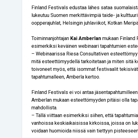
Finland Festivals edustaa lähes sataa suomalaista
lukeutuu Suomen merkittävimpiä taide- ja kulttuur
oopperajuhlat, Helsingin juhlaviikot, Kotkan Meripä
Toiminnanjohtajan
Kai Amberlan
mukaan Finland Fe
esimerkiksi keväinen webinaari tapahtumien est
– Webinaarissa Riesa Consultativen esteettömyysa
mitä esteettömyydellä tarkoitetaan ja miten sitä 
toivoneet myös, että isommat festivaalit tekisiv
tapahtumalleen, Amberla kertoo.
Finland Festivals ei voi antaa jäsentapahtumille
Amberlan mukaan esteettömyyden pitäisi olla tapah
mahdollista.
– Tällä viittaan esimerkiksi siihen, että tapahtumi
vanhoissa keskiaikaisissa kirkoissa, joissa on l
voidaan huomioida niissä vain tiettyyn pisteeseen