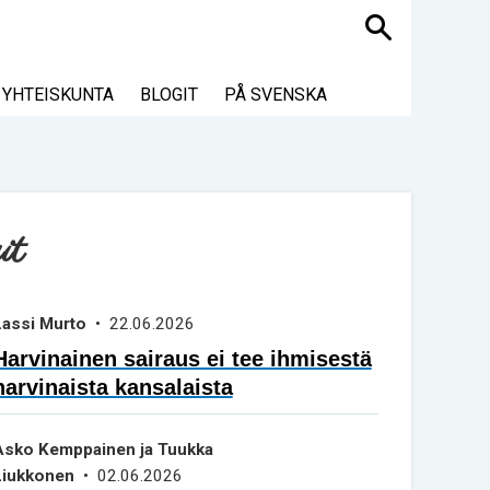
Haku
YHTEISKUNTA
BLOGIT
PÅ SVENSKA
it
Lassi Murto
• 22.06.2026
Harvinainen sairaus ei tee ihmisestä
harvinaista kansalaista
Asko Kemppainen ja Tuukka
Liukkonen
• 02.06.2026