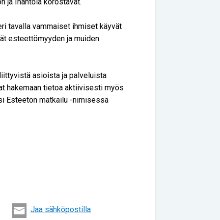
n ja Ihantola korostavat.
eri tavalla vammaiset ihmiset käyvät
evät esteettömyyden ja muiden
ttyvistä asioista ja palveluista
at hakemaan tietoa aktiivisesti myös
iksi Esteetön matkailu -nimisessä
Jaa sähköpostilla