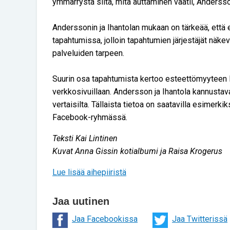
ymmärrystä siitä, mitä auttaminen vaatii, Andersso
Anderssonin ja Ihantolan mukaan on tärkeää, että 
tapahtumissa, jolloin tapahtumien järjestäjät näk
palveluiden tarpeen.
Suurin osa tapahtumista kertoo esteettömyyteen lii
verkkosivuillaan. Andersson ja Ihantola kannustav
vertaisilta. Tällaista tietoa on saatavilla esimerk
Facebook-ryhmässä.
Teksti Kai Lintinen
Kuvat Anna Gissin kotialbumi ja Raisa Krogerus
Lue lisää aihepiiristä
Jaa uutinen
Jaa Facebookissa
Jaa Twitterissä