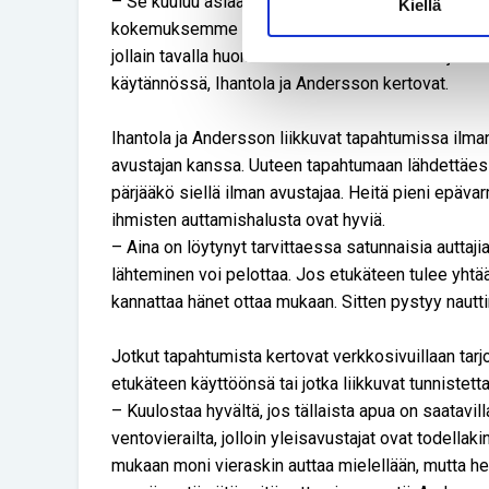
– Se kuuluu asiaan, että joudutaan selvittämään 
Kiellä
kokemuksemme mukaan kaikissa tapahtumissa pyr
jollain tavalla huomioon. Mutta vasta me kävijät
käytännössä, Ihantola ja Andersson kertovat.
Ihantola ja Andersson liikkuvat tapahtumissa ilm
avustajan kanssa. Uuteen tapahtumaan lähdettäess
pärjääkö siellä ilman avustajaa. Heitä pieni epäv
ihmisten auttamishalusta ovat hyviä.
– Aina on löytynyt tarvittaessa satunnaisia auttaj
lähteminen voi pelottaa. Jos etukäteen tulee yhtään
kannattaa hänet ottaa mukaan. Sitten pystyy naut
Jotkut tapahtumista kertovat verkkosivuillaan tarjo
etukäteen käyttöönsä tai jotka liikkuvat tunnistetta
– Kuulostaa hyvältä, jos tällaista apua on saatavil
ventovierailta, jolloin yleisavustajat ovat tode
mukaan moni vieraskin auttaa mielellään, mutta hei