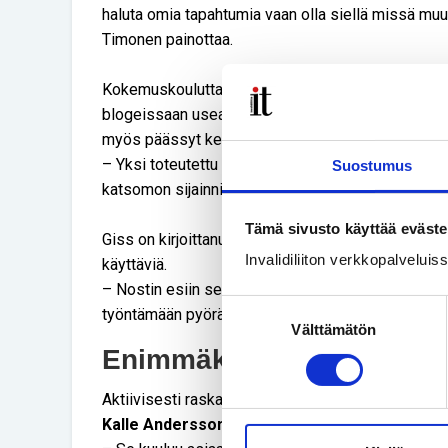
haluta omia tapahtumia vaan olla siellä missä mu
Timonen painottaa.
Kokemuskouluttaja ja some-vaikuttaja
Anna Giss
blogeissaan useasti kokemuksistaan pyörätuolia k
myös päässyt kehittämään Flow Festivalsin este
– Yksi toteutettu kehitysajatus oli kiinnittää pyörä
Suostumus
katsomon sijainnin näkee myös ihmispaljouden läp
Tämä sivusto käyttää eväste
Giss on kirjoittanut myös siitä, miten hän toivoo 
Invalidiliiton verkkopalvelui
käyttäviä.
– Nostin esiin sen, miten pyörätuolin kanssa tarvita
Suostumuksen
työntämään pyörätuolia ilman käyttäjän lupaa, Giss
Välttämätön
valinta
Enimmäkseen positiivist
Aktiivisesti raskaamman musiikin tapahtumia pyörä
Kalle Anderssonilla
on enimmäkseen positiivisi