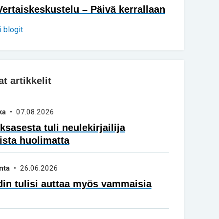
Vertaiskeskustelu – Päivä kerrallaan
 blogit
 artikkelit
ka
• 07.08.2026
sasesta tuli neulekirjailija
ista huolimatta
nta
• 26.06.2026
in tulisi auttaa myös vammaisia