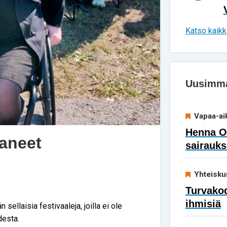
Katso kaikki
Uusimmat
Vapaa-ai
Henna Ok
taneet
sairauks
Yhteisku
Turvakod
ihmisiä
sellaisia festivaaleja, joilla ei ole
desta.