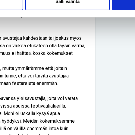
eri tapahtumien esteettömyyttä. Meidän
Salli valinta
itään ottamaan esteettömyys ainakin
 huomaamme, toimivatko suunnitelmat
an avustajaa kahdestaan tai joskus myös
ä on vaikea etukäteen olla täysin varma,
armuus ei haittaa, koska kokemukset
ia, mutta ymmärrämme että joitain
 tunne, että voi tarvita avustajaa,
timaan festareista enemmän.
avansa yleisavustajia, joita voi varata
vissa asuissa festivaalialueilla.
la. Moni ei uskalla kysyä apua
llakin hyödyksi. Meidän kokemuksemme
llä on välillä enemmän intoa kuin