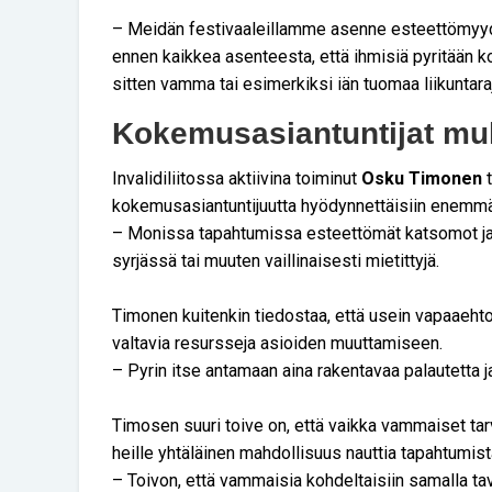
– Meidän festivaaleillamme asenne esteettömyyd
ennen kaikkea asenteesta, että ihmisiä pyritään ko
sitten vamma tai esimerkiksi iän tuomaa liikuntaraj
Kokemusasiantuntijat m
Invalidiliitossa aktiivina toiminut
Osku Timonen
t
kokemusasiantuntijuutta hyödynnettäisiin enemmä
– Monissa tapahtumissa esteettömät katsomot ja 
syrjässä tai muuten vaillinaisesti mietittyjä.
Timonen kuitenkin tiedostaa, että usein vapaaehto
valtavia resursseja asioiden muuttamiseen.
– Pyrin itse antamaan aina rakentavaa palautetta 
Timosen suuri toive on, että vaikka vammaiset tarvi
heille yhtäläinen mahdollisuus nauttia tapahtumist
– Toivon, että vammaisia kohdeltaisiin samalla tava