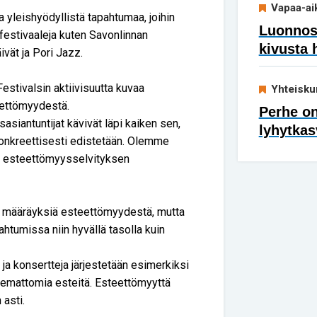
Vapaa-ai
 yleishyödyllistä tapahtumaa, joihin
Luonnoss
ifestivaaleja kuten Savonlinnan
kivusta 
ivät ja Pori Jazz.
stivalsin aktiivisuutta kuvaa
Yhteisku
eettömyydestä.
Perhe on
siantuntijat kävivät läpi kaiken sen,
lyhytkas
konkreettisesti edistetään. Olemme
ät esteettömyysselvityksen
en määräyksiä esteettömyydestä, mutta
tumissa niin hyvällä tasolla kuin
a ja konsertteja järjestetään esimerkiksi
ukemattomia esteitä. Esteettömyyttä
 asti.