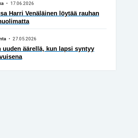
ka
• 17.06.2026
a Harri Venäläinen löytää rauhan
huolimatta
nta
• 27.05.2026
 uuden äärellä, kun lapsi syntyy
vuisena