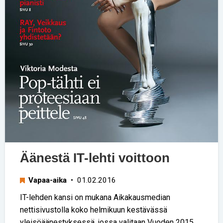
Äänestä IT-lehti voittoon
Vapaa-aika
• 01.02.2016
IT-lehden kansi on mukana Aikakausmedian
nettisivustolla koko helmikuun kestävässä
yleisöäänestyksessä, jossa valitaan Vuoden 2015