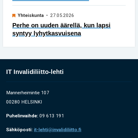
Yhteiskunta
• 27.05.2026
Perhe on uuden äärellä, kun lapsi
syntyy lyhytkasvuisena
IT Invalidiliitto-lehti
Mannerheimintie 107
00280 HELSINKI
Puhelinvaihde:
09 613 191
Sähköposti:
it-lehti@invalidiliitto.fi