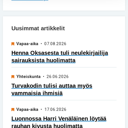
Uusimmat artikkelit
Vapaa-aika
• 07.08.2026
Henna Oksasesta tuli neulekirjailija
sairauksista huolimatta
Yhteiskunta
• 26.06.2026
Turvakodin tulisi auttaa myös
vammaisia ihmisiä
Vapaa-aika
• 17.06.2026
Luonnossa Harri Venäläinen löytää
rauhan kivusta huolimatta