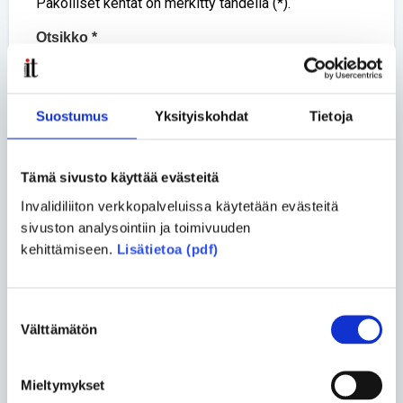
Pakolliset kentät on merkitty tähdellä (*).
Otsikko *
Suostumus
Yksityiskohdat
Tietoja
Nimi *
Tämä sivusto käyttää evästeitä
Invalidiliiton verkkopalveluissa käytetään evästeitä
Kommentti *
sivuston analysointiin ja toimivuuden
kehittämiseen.
Lisätietoa (pdf)
Suostumuksen
Välttämätön
valinta
Mieltymykset
LÄHETÄ