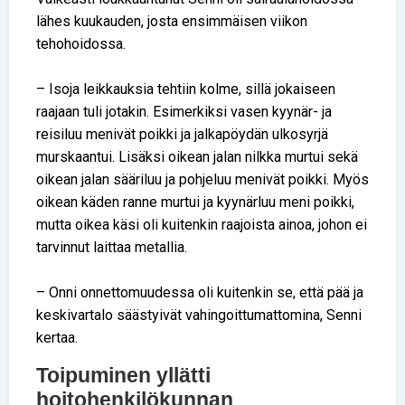
lähes kuukauden, josta ensimmäisen viikon
tehohoidossa.
– Isoja leikkauksia tehtiin kolme, sillä jokaiseen
raajaan tuli jotakin. Esimerkiksi vasen kyynär- ja
reisiluu menivät poikki ja jalkapöydän ulkosyrjä
murskaantui. Lisäksi oikean jalan nilkka murtui sekä
oikean jalan sääriluu ja pohjeluu menivät poikki. Myös
oikean käden ranne murtui ja kyynärluu meni poikki,
mutta oikea käsi oli kuitenkin raajoista ainoa, johon ei
tarvinnut laittaa metallia.
– Onni onnettomuudessa oli kuitenkin se, että pää ja
keskivartalo säästyivät vahingoittumattomina, Senni
kertaa.
Toipuminen yllätti
hoitohenkilökunnan