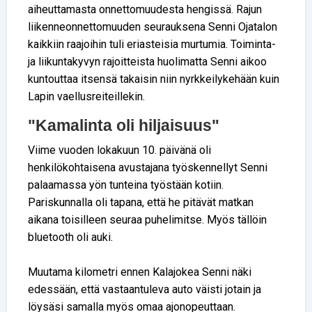
aiheuttamasta onnettomuudesta hengissä. Rajun
liikenneonnettomuuden seurauksena Senni Ojatalon
kaikkiin raajoihin tuli eriasteisia murtumia. Toiminta-
ja liikuntakyvyn rajoitteista huolimatta Senni aikoo
kuntouttaa itsensä takaisin niin nyrkkeilykehään kuin
Lapin vaellusreiteillekin.
"Kamalinta oli hiljaisuus"
Viime vuoden lokakuun 10. päivänä oli
henkilökohtaisena avustajana työskennellyt Senni
palaamassa yön tunteina työstään kotiin.
Pariskunnalla oli tapana, että he pitävät matkan
aikana toisilleen seuraa puhelimitse. Myös tällöin
bluetooth oli auki.
Muutama kilometri ennen Kalajokea Senni näki
edessään, että vastaantuleva auto väisti jotain ja
löysäsi samalla myös omaa ajonopeuttaan.