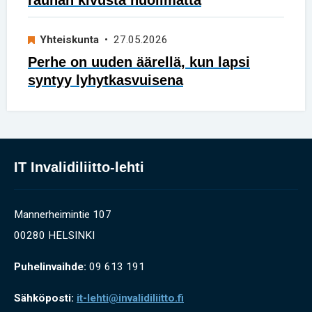
Yhteiskunta
• 27.05.2026
Perhe on uuden äärellä, kun lapsi
syntyy lyhytkasvuisena
IT Invalidiliitto-lehti
Mannerheimintie 107
00280 HELSINKI
Puhelinvaihde:
09 613 191
Sähköposti:
it-lehti@invalidiliitto.fi