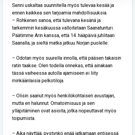
Senni uskaltaa suunnitella myös tulevaa kesää ja
ennen kaikkea sen tarjoamia mahdollisuuksia.
– Rohkenen sanoa, että tulevana kesänä ja
tarkemmin kesäkuussa valloitetaan Saanatunturi.
Päätimme Arin kanssa, että 14. hääpäivä juhlitaan
Saanalla, ja sieltä matka jatkuu Norjan puolelle.
– Odotan myös suurella innolla, että pääsen takaisin
ratin taakse. Olen todella onnekas, että ainakaan
tässä vaiheessa autolla ajamiseen ei liity
minkäänlaisia pelkotiloja.
– Olisin saanut myös henkilökohtaisen avustajan,
mutta en halunnut. Omatoimisuus ja sen
ylläpitäminen ovat asioita, jotka nopeuttavat myös
toipumista.
– Aika näyttää, pystynkö enää jatkamaan entisessä