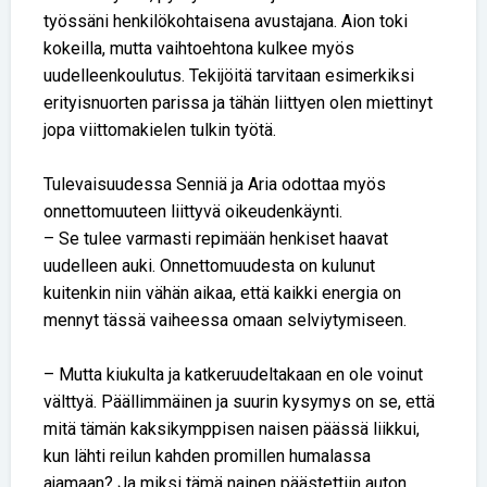
työssäni henkilökohtaisena avustajana. Aion toki
kokeilla, mutta vaihtoehtona kulkee myös
uudelleenkoulutus. Tekijöitä tarvitaan esimerkiksi
erityisnuorten parissa ja tähän liittyen olen miettinyt
jopa viittomakielen tulkin työtä.
Tulevaisuudessa Senniä ja Aria odottaa myös
onnettomuuteen liittyvä oikeudenkäynti.
– Se tulee varmasti repimään henkiset haavat
uudelleen auki. Onnettomuudesta on kulunut
kuitenkin niin vähän aikaa, että kaikki energia on
mennyt tässä vaiheessa omaan selviytymiseen.
– Mutta kiukulta ja katkeruudeltakaan en ole voinut
välttyä. Päällimmäinen ja suurin kysymys on se, että
mitä tämän kaksikymppisen naisen päässä liikkui,
kun lähti reilun kahden promillen humalassa
ajamaan? Ja miksi tämä nainen päästettiin auton