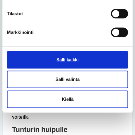
piirtämistä, mutta otin rinnalle myös itse sovellettuja
jalkatreenejä. Venyttely, kuminauhajumppa sekä
Tilastot
nilkkapainot ovat edelleen päivittäisessä
ohjelmassa, ja ne ovat tuottaneet myös toivottua
Markkinointi
tulosta, Senni iloitsee.
Tehokkaaksi osoittautuneen kotitreenin lisäksi Senni
käy myös kaksi kertaa viikossa fysioterapiassa.
Salli kaikki
Oma työvoittonsa oli myös vahvoista
hermokipulääkkeistä eroon pääseminen.
– Vieroituspäätös oli oma valintani. Vaikka kivut
Salli valinta
olivat kovat ja hermosäryt edelleen päivittäisiä, niin
perheeni takia en halunnut viettää päiviäni kovissa
Kiellä
"huuruissa". Nyt pyrin pärjäämään särkylääkkeellä
sekä tulehduskipuun ja hermosärkyyn tarkoitetuilla
voiteilla.
Tunturin huipulle