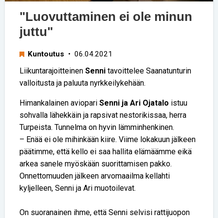
"Luovuttaminen ei ole minun
juttu"
Kuntoutus
• 06.04.2021
Liikuntarajoitteinen
Senni
tavoittelee Saanatunturin
valloitusta ja paluuta nyrkkeilykehään.
Himankalainen aviopari
Senni ja Ari Ojatalo
istuu
sohvalla lähekkäin ja rapsivat nestorikissaa, herra
Turpeista. Tunnelma on hyvin lämminhenkinen.
– Enää ei ole mihinkään kiire. Viime lokakuun jälkeen
päätimme, että kello ei saa hallita elämäämme eikä
arkea sanele myöskään suorittamisen pakko.
Onnettomuuden jälkeen arvomaailma kellahti
kyljelleen, Senni ja Ari muotoilevat.
On suoranainen ihme, että Senni selvisi rattijuopon