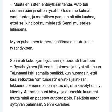
– Muuta en sitten ehtinytkään tehdä. Auto tuli
suoraan päin ja sitten rysähti. Osuimme kulmat
vastatusten, ja metallinen pamaus oli niin kauhea,
ettei se ikinä poistu mielestä, Senni muistelee
hiljaisena.
Myös puhelimen toisessa päässä ollut Ari kuuli
rysähdyksen.
Senni oli koko ajan tajuissaan ja tiedosti tilanteen.
– Rysähdyksen jälkeen tuli pimeys ja täysi hiljaisuus.
Tajuntaani iski samalla paniikki, kun huomasin, että
käsi retkottaa "omituisesti" eivätkä jalatkaan
liikkuneet. Ensimmäinen ajatus oli, että kävelyt on nyt
kävelty. Autosta nousi höyryä ja etupenkki kuumeni,
mutta minä en päässyt autosta pois. Pelkäsin auton
syttyvän palamaan, Senni kuvailee.