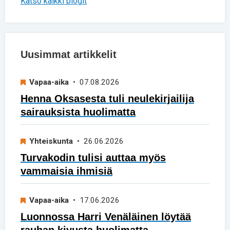
Katso kaikki blogit
Uusimmat artikkelit
Vapaa-aika
• 07.08.2026
Henna Oksasesta tuli neulekirjailija
sairauksista huolimatta
Yhteiskunta
• 26.06.2026
Turvakodin tulisi auttaa myös
vammaisia ihmisiä
Vapaa-aika
• 17.06.2026
Luonnossa Harri Venäläinen löytää
rauhan kivusta huolimatta