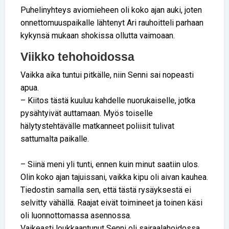
Puhelinyhteys aviomieheen oli koko ajan auki, joten
onnettomuuspaikalle lähtenyt Ari rauhoitteli parhaan
kykynsä mukaan shokissa ollutta vaimoaan.
Viikko tehohoidossa
Vaikka aika tuntui pitkälle, niin Senni sai nopeasti
apua.
– Kiitos tästä kuuluu kahdelle nuorukaiselle, jotka
pysähtyivät auttamaan. Myös toiselle
hälytystehtävälle matkanneet poliisit tulivat
sattumalta paikalle.
– Siinä meni yli tunti, ennen kuin minut saatiin ulos.
Olin koko ajan tajuissani, vaikka kipu oli aivan kauhea.
Tiedostin samalla sen, että tästä rysäyksestä ei
selvitty vähällä. Raajat eivät toimineet ja toinen käsi
oli luonnottomassa asennossa.
Vaikeasti loukkaantunut Senni oli sairaalahoidossa