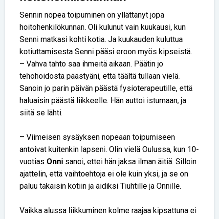
Sennin nopea toipuminen on yllättänyt jopa
hoitohenkilökunnan. Oli kulunut vain kuukausi, kun
Senni matkasi kohti kotia. Ja kuukauden kuluttua
kotiuttamisesta Senni pääsi eroon myös kipseistä.
– Vahva tahto saa ihmeitä aikaan. Päätin jo
tehohoidosta päästyäni, että täältä tullaan vielä.
Sanoin jo parin päivän päästä fysioterapeutille, että
haluaisin päästä liikkeelle. Hän auttoi istumaan, ja
siitä se lähti.
– Viimeisen sysäyksen nopeaan toipumiseen
antoivat kuitenkin lapseni. Olin vielä Oulussa, kun 10-
vuotias
Onni
sanoi, ettei hän jaksa ilman äitiä. Silloin
ajattelin, että vaihtoehtoja ei ole kuin yksi, ja se on
paluu takaisin kotiin ja äidiksi Tiuhtille ja Onnille.
Vaikka alussa liikkuminen kolme raajaa kipsattuna ei