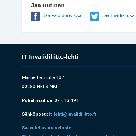
Jaa uutinen
Jaa Facebookissa
Jaa Twitterissä
IT Invalidiliitto-lehti
Mannerheimintie 107
00280 HELSINKI
Puhelinvaihde:
09 613 191
Sähköposti:
it-lehti@invalidiliitto.fi
Saavutettavuusseloste