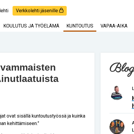
lehti
Verkkolehti jäsenille
KOULUTUS JA TYÖELÄMÄ
KUNTOUTUS
VAPAA-AIKA
Blog
invammaisten
inutlaatuista
ujat ovat sisällä kuntoutustyössä ja kuinka
nan kehittämiseen.”