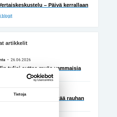
Vertaiskeskustelu – Päivä kerrallaan
 blogit
 artikkelit
nta
• 26.06.2026
in tulisi auttaa myös vammaisia
ka
• 17.06.2026
Tietoja
a Harri Venäläinen löytää rauhan
huolimatta