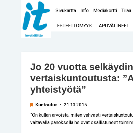
Sivukartta
Info
Mediakortti
Tilaa 
ESTEETTÖMYYS
APUVÄLINEET
Jo 20 vuotta selkäyd
vertaiskuntoutusta: ”A
yhteistyötä”
Kuntoutus
• 21.10.2015
”On kullan arvoista, miten vahvasti vertaiskuntout
valtavalla panoksella he ovat osallistuneet toimin