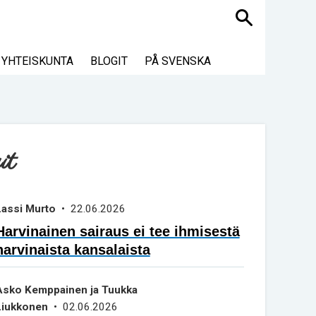
Haku
YHTEISKUNTA
BLOGIT
PÅ SVENSKA
it
Lassi Murto
• 22.06.2026
Harvinainen sairaus ei tee ihmisestä
harvinaista kansalaista
Asko Kemppainen ja Tuukka
Liukkonen
• 02.06.2026