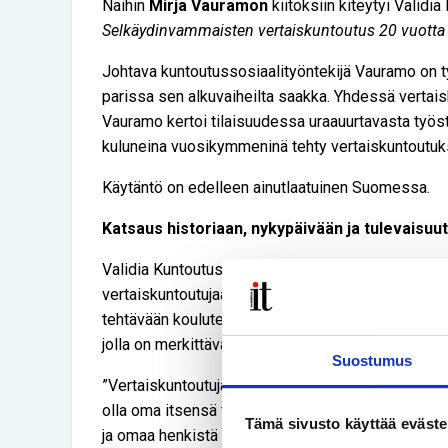
Näihin
Mirja Vauramon
kiitoksiin kiteytyi Validi
Selkäydinvammaisten vertaiskuntoutus 20 vuotta
Johtava kuntoutussosiaalityöntekijä Vauramo on 
parissa sen alkuvaiheilta saakka. Yhdessä vertai
Vauramo kertoi tilaisuudessa uraauurtavasta työst
kuluneina vuosikymmeninä tehty vertaiskuntoutuk
Käytäntö on edelleen ainutlaatuinen Suomessa.
Katsaus historiaan, nykypäivään ja tulevaisuu
Validia Kuntoutus Helsingissä työskentelee tänä
vertaiskuntoutujaa. Heistä kaksi on osa-aikaisia, lo
tehtävään koulutettu, vammansa kanssa jo elämää 
jolla on merkittävä vaikutus selkäydinvammaisen 
Suostumus
”Vertaiskuntoutujalta vaaditaan itsensä likoon lait
olla oma itsensä toisen edessä ja taitoa käyttäyty
Tämä sivusto käyttää eväste
ja omaa henkistä vahvuutta vaaditaan. Mutta työ my