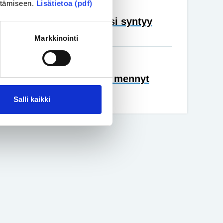
ittämiseen.
Lisätietoa (pdf)
nta
• 27.05.2026
 uuden äärellä, kun lapsi syntyy
vuisena
Markkinointi
nta
• 18.05.2026
sa vammaispolitiikka on mennyt
äin
Salli kaikki