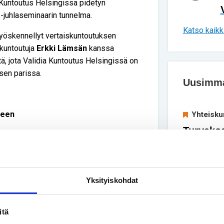
a Kuntoutus Helsingissä pidetyn
-juhlaseminaarin tunnelma.
Katso kaikki
työskennellyt vertaiskuntoutuksen
skuntoutuja
Erkki Lämsän
kanssa
ä, jota Validia Kuntoutus Helsingissä on
sen parissa.
Uusimmat
teen
Yhteisku
Turvakod
 päivänä kymmenen työsuhteista
ihmisiä
put tuntityöläisiä – ja heistä kukin on
elänyt selkäydinvaurion saanut henkilö,
Vapaa-ai
henkilön kuntoutusprosessiin.
Yksityiskohdat
Luonnoss
tamista, oikeanlaista motivaatiota, taitoa
kivusta 
ä ja kuunnella. Myös psykologisia taitoja
itä
ös antaa paljon”, kertoi Erkki Lämsä.