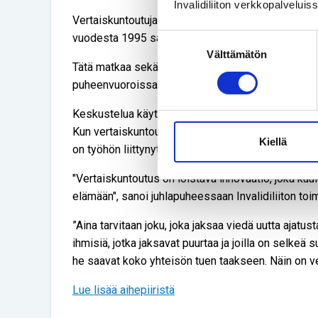
Invalidiliiton verkkopalvelui
Vertaiskuntoutuja Lämsä on ollut mukana kehittäm
vuodesta 1995 saakka.
Suostumuksen
Välttämätön
valinta
Tätä matkaa sekä vertaiskuntoutuksen nykypäivää j
puheenvuoroissa.
Keskustelua käytiin paitsi vertaisuudesta ja sen 
Kun vertaiskuntoutuja on palkattu työntekijä ja sa
Kiellä
on työhön liittynyt paljon kysymyksiä ja kehitystar
"Vertaiskuntoutus on loistava innovaatio, joka k
elämään", sanoi juhlapuheessaan Invalidiliiton toi
”Aina tarvitaan joku, joka jaksaa viedä uutta ajatus
ihmisiä, jotka jaksavat puurtaa ja joilla on selkeä
he saavat koko yhteisön tuen taakseen. Näin on ve
Lue lisää aihepiiristä