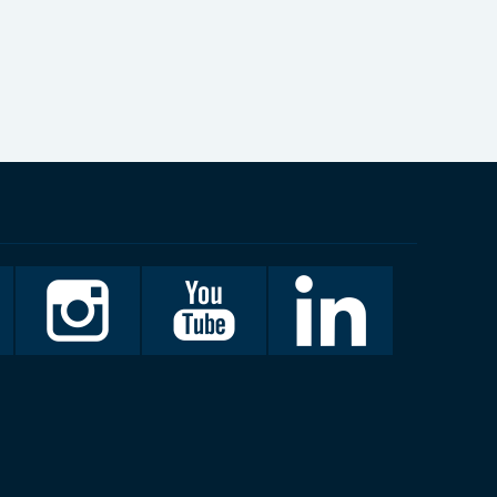
Invalidiliitto
Invalidiliitto
LinkedIn
Instagramissa
Youtubessa