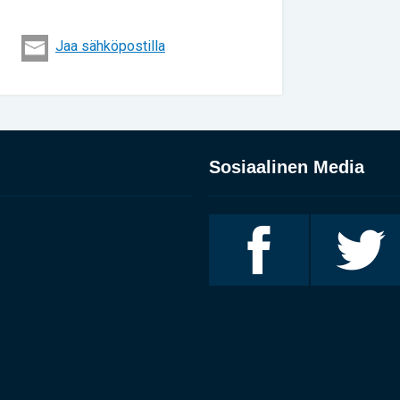
Jaa sähköpostilla
Sosiaalinen Media
Invalidiliitto
Invalidiliitto
Facebookissa
Twitterissä