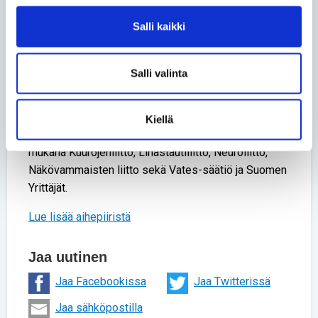
vaikeaa. Työkyvyttömyyseläkkeellä oleva saa tienata
Salli kaikki
kuukaudessa takuueläkkeen verran eli 784,52 euroa
kuukaudessa, ja aikuisella, jo työelämässä olleilla
tuloraja on korkeampi.
Salli valinta
Sosiaali- ja terveysjärjestöjen avustuskeskus STEAn
rahoittamassa ja Invalidiliiton hallinnoimassa
Kiellä
Yritystä! -hankkeessa oli yhteistyökumppaneina
mukana Kuurojenliitto, Lihastautiliitto, Neuroliitto,
Näkövammaisten liitto sekä Vates-säätiö ja Suomen
Yrittäjät.
Lue lisää aihepiiristä
Jaa uutinen
Jaa Facebookissa
Jaa Twitterissä
Jaa sähköpostilla