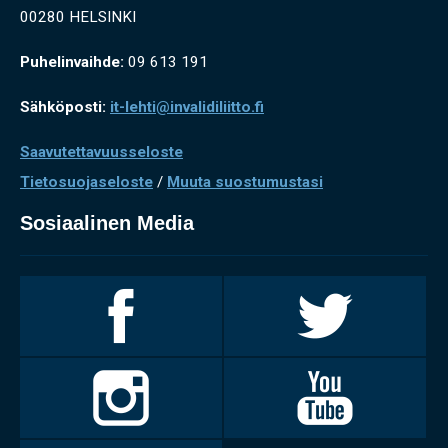
00280 HELSINKI
Puhelinvaihde:
09 613 191
Sähköposti:
it-lehti@invalidiliitto.fi
Saavutettavuusseloste
Tietosuojaseloste
/
Muuta suostumustasi
Sosiaalinen Media
Invalidiliitto
Invalidiliitto
Facebookissa
Twitterissä
Invalidiliitto
Invalidiliitto
Instagramissa
Youtubessa