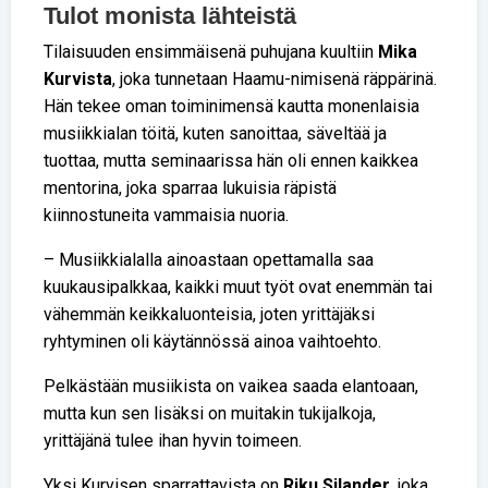
Tulot monista lähteistä
Tilaisuuden ensimmäisenä puhujana kuultiin
Mika
Kurvista
, joka tunnetaan Haamu-nimisenä räppärinä.
Hän tekee oman toiminimensä kautta monenlaisia
musiikkialan töitä, kuten sanoittaa, säveltää ja
tuottaa, mutta seminaarissa hän oli ennen kaikkea
mentorina, joka sparraa lukuisia räpistä
kiinnostuneita vammaisia nuoria.
– Musiikkialalla ainoastaan opettamalla saa
kuukausipalkkaa, kaikki muut työt ovat enemmän tai
vähemmän keikkaluonteisia, joten yrittäjäksi
ryhtyminen oli käytännössä ainoa vaihtoehto.
Pelkästään musiikista on vaikea saada elantoaan,
mutta kun sen lisäksi on muitakin tukijalkoja,
yrittäjänä tulee ihan hyvin toimeen.
Yksi Kurvisen sparrattavista on
Riku Silander
, joka