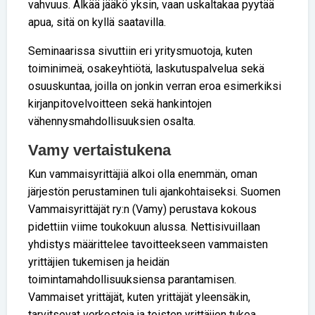
vahvuus. Älkää jääkö yksin, vaan uskaltakaa pyytää
apua, sitä on kyllä saatavilla.
Seminaarissa sivuttiin eri yritysmuotoja, kuten
toiminimeä, osakeyhtiötä, laskutuspalvelua sekä
osuuskuntaa, joilla on jonkin verran eroa esimerkiksi
kirjanpitovelvoitteen sekä hankintojen
vähennysmahdollisuuksien osalta.
Vamy vertaistukena
Kun vammaisyrittäjiä alkoi olla enemmän, oman
järjestön perustaminen tuli ajankohtaiseksi. Suomen
Vammaisyrittäjät ry:n (Vamy) perustava kokous
pidettiin viime toukokuun alussa. Nettisivuillaan
yhdistys määrittelee tavoitteekseen vammaisten
yrittäjien tukemisen ja heidän
toimintamahdollisuuksiensa parantamisen.
Vammaiset yrittäjät, kuten yrittäjät yleensäkin,
tarvitsevat verkostoja ja toisten yrittäjien tukea.