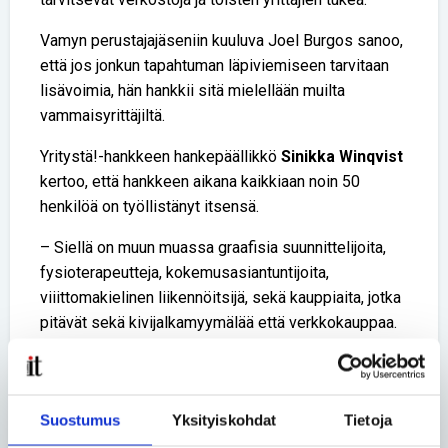
Vamyn perustajajäseniin kuuluva Joel Burgos sanoo,
että jos jonkun tapahtuman läpiviemiseen tarvitaan
lisävoimia, hän hankkii sitä mielellään muilta
vammaisyrittäjiltä.
Yritystä!-hankkeen hankepäällikkö
Sinikka Winqvist
kertoo, että hankkeen aikana kaikkiaan noin 50
henkilöä on työllistänyt itsensä.
– Siellä on muun muassa graafisia suunnittelijoita,
fysioterapeutteja, kokemusasiantuntijoita,
viiittomakielinen liikennöitsijä, sekä kauppiaita, jotka
pitävät sekä kivijalkamyymälää että verkkokauppaa.
– Varsinkin aikuiset, jotka ovat sairastuneet johonkin
pitkäaikaissairauteen, ovat jatkaneet työntekoa oman
yrityksensä kautta asiantuntijatehtävissä, Winqvist
Suostumus
Yksityiskohdat
Tietoja
sanoo.