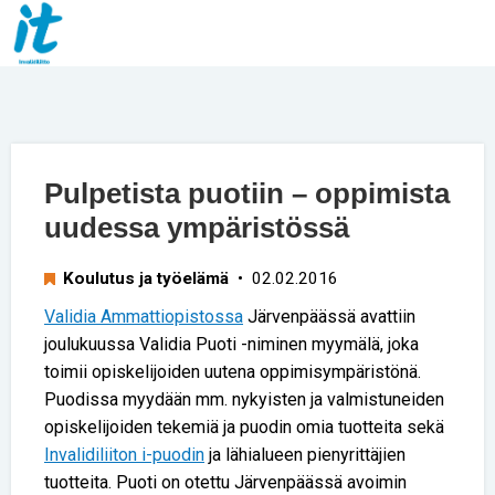
Pulpetista puotiin – oppimista
uudessa ympäristössä
Koulutus ja työelämä
• 02.02.2016
Validia Ammattiopistossa
Järvenpäässä avattiin
joulukuussa Validia Puoti -niminen myymälä, joka
toimii opiskelijoiden uutena oppimisympäristönä.
Puodissa myydään mm. nykyisten ja valmistuneiden
opiskelijoiden tekemiä ja puodin omia tuotteita sekä
Invalidiliiton i-puodin
ja lähialueen pienyrittäjien
tuotteita. Puoti on otettu Järvenpäässä avoimin