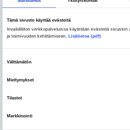
Suostumus
Yksityiskohdat
Lue lisää aihepiiristä
Tämä sivusto käyttää evästeitä
Jaa uutinen
Invalidiliiton verkkopalveluissa käytetään evästeitä sivuston 
ja toimivuuden kehittämiseen.
Lisätietoa (pdf)
Jaa Facebookissa
Jaa Twitterissä
Jaa sähköpostilla
Suostumuksen
Välttämätön
valinta
Kommentoi
Mieltymykset
Pakolliset kentät on merkitty tähdellä (*).
Tilastot
Otsikko *
Markkinointi