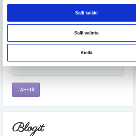
Nimi *
Salli kaikki
Kommentti *
Salli valinta
Kiellä
LÄHETÄ
Blogit