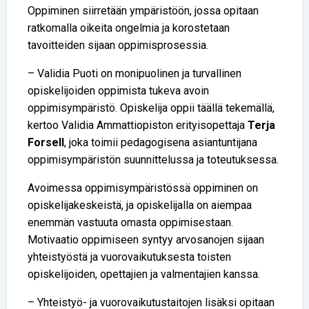
Oppiminen siirretään ympäristöön, jossa opitaan
ratkomalla oikeita ongelmia ja korostetaan
tavoitteiden sijaan oppimisprosessia.
– Validia Puoti on monipuolinen ja turvallinen
opiskelijoiden oppimista tukeva avoin
oppimisympäristö. Opiskelija oppii täällä tekemällä,
kertoo Validia Ammattiopiston erityisopettaja
Terja
Forsell
, joka toimii pedagogisena asiantuntijana
oppimisympäristön suunnittelussa ja toteutuksessa.
Avoimessa oppimisympäristössä oppiminen on
opiskelijakeskeistä, ja opiskelijalla on aiempaa
enemmän vastuuta omasta oppimisestaan.
Motivaatio oppimiseen syntyy arvosanojen sijaan
yhteistyöstä ja vuorovaikutuksesta toisten
opiskelijoiden, opettajien ja valmentajien kanssa.
– Yhteistyö- ja vuorovaikutustaitojen lisäksi opitaan