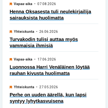
Vapaa-aika
• 07.08.2026
Henna Oksasesta tuli neulekirjailija
sairauksista huolimatta
Yhteiskunta
• 26.06.2026
Turvakodin tulisi auttaa myös
vammaisia ihmisiä
Vapaa-aika
• 17.06.2026
Luonnossa Harri Venäläinen löytää
rauhan kivusta huolimatta
Yhteiskunta
• 27.05.2026
Perhe on uuden äärellä, kun lapsi
syntyy lyhytkasvuisena