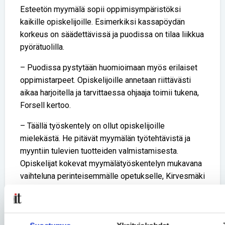
Esteetön myymälä sopii oppimisympäristöksi
kaikille opiskelijoille. Esimerkiksi kassapöydän
korkeus on säädettävissä ja puodissa on tilaa liikkua
pyörätuolilla.
– Puodissa pystytään huomioimaan myös erilaiset
oppimistarpeet. Opiskelijoille annetaan riittävästi
aikaa harjoitella ja tarvittaessa ohjaaja toimii tukena,
Forsell kertoo.
– Täällä työskentely on ollut opiskelijoille
mielekästä. He pitävät myymälän työtehtävistä ja
myyntiin tulevien tuotteiden valmistamisesta.
Opiskelijat kokevat myymälätyöskentelyn mukavana
vaihteluna perinteisemmälle opetukselle, Kirvesmäki
toteaa.
Validia Puoti löytyy Validia Ammattiopiston Silkki-
rakennuksen alakerrasta (Mannilantie 27-29).