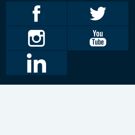
Invalidiliitto
Invalidiliitto
Facebookissa
Twitterissä
Invalidiliitto
Invalidiliitto
Instagramissa
Youtubessa
LinkedIn