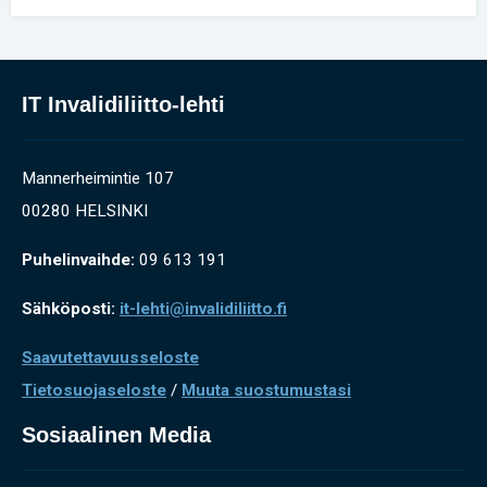
IT Invalidiliitto-lehti
Mannerheimintie 107
00280 HELSINKI
Puhelinvaihde:
09 613 191
Sähköposti:
it-lehti@invalidiliitto.fi
Saavutettavuusseloste
Tietosuojaseloste
/
Muuta suostumustasi
Sosiaalinen Media