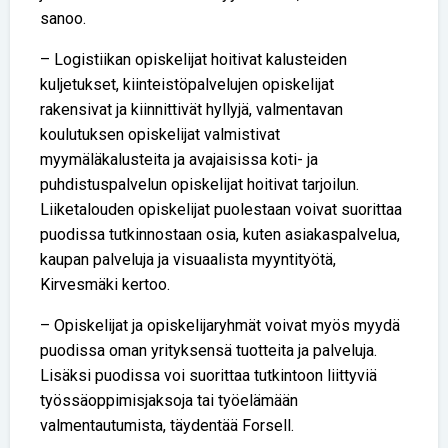
sanoo.
– Logistiikan opiskelijat hoitivat kalusteiden
kuljetukset, kiinteistöpalvelujen opiskelijat
rakensivat ja kiinnittivät hyllyjä, valmentavan
koulutuksen opiskelijat valmistivat
myymäläkalusteita ja avajaisissa koti- ja
puhdistuspalvelun opiskelijat hoitivat tarjoilun.
Liiketalouden opiskelijat puolestaan voivat suorittaa
puodissa tutkinnostaan osia, kuten asiakaspalvelua,
kaupan palveluja ja visuaalista myyntityötä,
Kirvesmäki kertoo.
– Opiskelijat ja opiskelijaryhmät voivat myös myydä
puodissa oman yrityksensä tuotteita ja palveluja.
Lisäksi puodissa voi suorittaa tutkintoon liittyviä
työssäoppimisjaksoja tai työelämään
valmentautumista, täydentää Forsell.