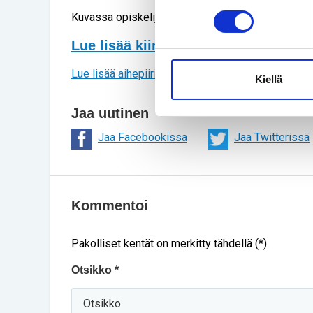
Kuvassa opiskelija
Teemu Villanen
leikkaa pensa
Lue lisää kiinteistönhoitajan opinn
Lue lisää aihepiiristä
Kiellä
Jaa uutinen
Jaa Facebookissa
Jaa Twitterissä
Kommentoi
Pakolliset kentät on merkitty tähdellä (*).
Otsikko *