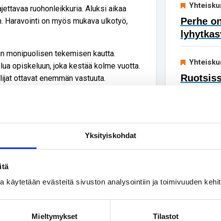
Yhteisku
jettavaa ruohonleikkuria. Aluksi aikaa
Perhe on
n. Haravointi on myös mukava ulkotyö,
lyhytkas
an monipuolisen tekemisen kautta.
Yhteisku
lua opiskeluun, joka kestää kolme vuotta.
Ruotsis
ijat ottavat enemmän vastuuta.
taaksep
isia työvälineitä tarvitsemme kunakin
 esimerkiksi pihan hoito-ohjeet, jos
t ovat opiskelijoiden tukena ja myös itse
ri Sannemann
.
Yksityiskohdat
yös asiakaspalvelua. Töitä suunnitellaan
itä
töistä ja niiden etenemisestä on tärkeää
ssa käytetään evästeitä sivuston analysointiin ja toimivuuden keh
isiä tehtäviä ja hyvinkin erilaisia
Mieltymykset
Tilastot