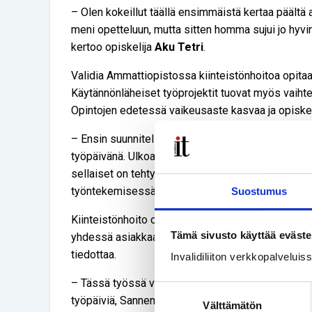
– Olen kokeillut täällä ensimmäistä kertaa päältä a
meni opetteluun, mutta sitten homma sujui jo hyvi
kertoo opiskelija
Aku Tetri
.
Validia Ammattiopistossa kiinteistönhoitoa opita
Käytännönläheiset työprojektit tuovat myös vaihte
Opintojen edetessä vaikeusaste kasvaa ja opiskel
– Ensin suunnitellaan, mitä aiomme tehdä ja milla
työpäivänä. Ulkoalueiden huoltotöissä huomioimme
sellaiset on tehty. Opettaja, ohjaaja sekä avustaja
työntekemisessä mukana, kertoo opettaja
Sante
Suostumus
Kiinteistönhoito on paitsi huolto- ja hoitotyötä m
Tämä sivusto käyttää eväste
yhdessä asiakkaan kanssa, ja meneillään olevista 
tiedottaa.
Invalidiliiton verkkopalvelui
– Tässä työssä voi tulla vastaan yllätyksiä, kiireell
Suostumuksen
työpäiviä, Sannemann sanoo.
Välttämätön
valinta