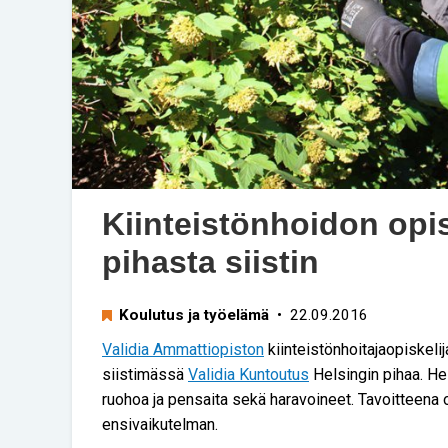
Kiinteistönhoidon opis
pihasta siistin
Koulutus ja työelämä
• 22.09.2016
Validia Ammattiopiston
kiinteistönhoitajaopiskeli
siistimässä
Validia Kuntoutus
Helsingin pihaa. He 
ruohoa ja pensaita sekä haravoineet. Tavoitteena o
ensivaikutelman.