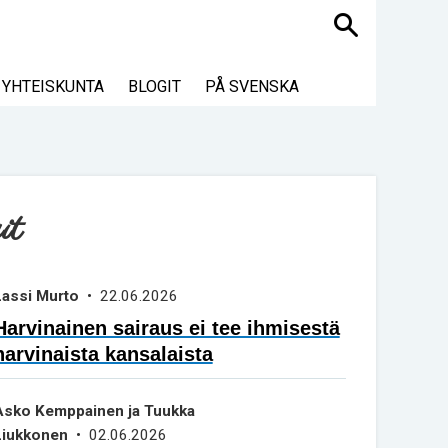
Haku
YHTEISKUNTA
BLOGIT
PÅ SVENSKA
it
Lassi Murto
• 22.06.2026
Harvinainen sairaus ei tee ihmisestä
harvinaista kansalaista
Asko Kemppainen ja Tuukka
Liukkonen
• 02.06.2026