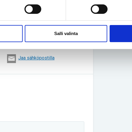
ita.
oista Validia Ammattiopistossa
Salli valinta
Jaa sähköpostilla