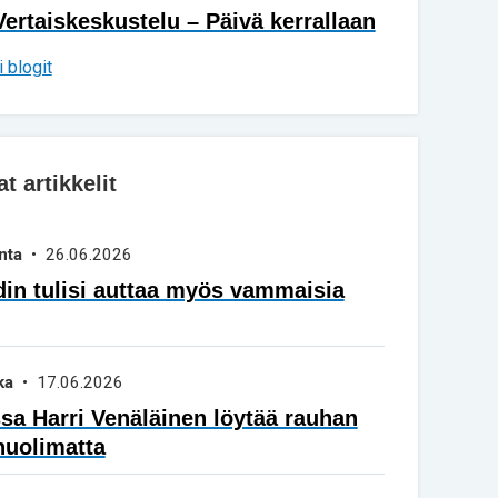
Vertaiskeskustelu – Päivä kerrallaan
 blogit
 artikkelit
nta
• 26.06.2026
in tulisi auttaa myös vammaisia
ka
• 17.06.2026
a Harri Venäläinen löytää rauhan
huolimatta