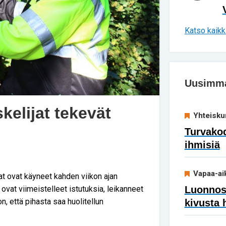
Katso kaikki
Uusimmat
kelijat tekevät
Yhteisku
Turvakod
ihmisiä
Vapaa-ai
jat ovat käyneet kahden viikon ajan
ovat viimeistelleet istutuksia, leikanneet
Luonnoss
n, että pihasta saa huolitellun
kivusta 