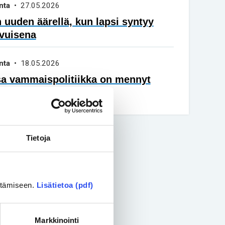
nta
• 27.05.2026
 uuden äärellä, kun lapsi syntyy
vuisena
nta
• 18.05.2026
sa vammaispolitiikka on mennyt
äin
Tietoja
ittämiseen.
Lisätietoa (pdf)
Markkinointi