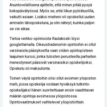
Asuntovelallisena ajattelin, että minun pitää pysyä
kokopäivätyössä. Myös se, että liikun pyörätuolilla,
vaikutti asiaan. Lisäksi mieheni oli opiskellut uuden
ammatin lähiopiskeluna, ja olin nähnyt, kuinka paljon
se vie aikaa.
Tietoa verkko-opinnoista Rautakoski löysi
googlettamalla. Oikeustradenomin opintoihin ei ollut
varsinaista pääsykoetta vaan viiden opintopisteen
laajuinen kurssi, jonka tulosten perusteella parhaiten
menestyneet pääsivät varsinaisiksi opiskelijoiksi.
Opiskelu oli maksutonta.
Toinen väylä opintoihin olisi ollut avoimen yliopiston
malli, jossa opiskelija voidaan hyväksyä tutkinto-
opiskelijaksi hänen suoritettuaan ensin vaadittavan
määrän opintoja avoimessa yliopistossa.
Opintovaatimukset vaihtelevat yliopistoittain.