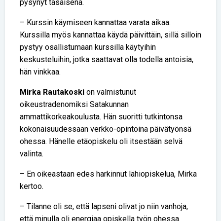
pysynyt tasaisena.
– Kurssin käymiseen kannattaa varata aikaa.
Kurssilla myös kannattaa käydä päivittäin, sillä silloin
pystyy osallistumaan kurssilla käytyihin
keskusteluihin, jotka saattavat olla todella antoisia,
hän vinkkaa.
Mirka Rautakoski
on valmistunut
oikeustradenomiksi Satakunnan
ammattikorkeakoulusta. Hän suoritti tutkintonsa
kokonaisuudessaan verkko-opintoina päivätyönsä
ohessa. Hänelle etäopiskelu oli itsestään selvä
valinta.
– En oikeastaan edes harkinnut lähiopiskelua, Mirka
kertoo.
– Tilanne oli se, että lapseni olivat jo niin vanhoja,
että minulla oli energiaa opiskella työn ohessa.