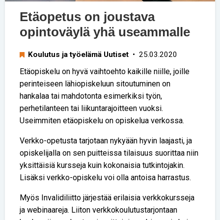
Etäopetus on joustava
opintoväylä yhä useammalle
Koulutus ja työelämä Uutiset
• 25.03.2020
Etäopiskelu on hyvä vaihtoehto kaikille niille, joille
perinteiseen lähiopiskeluun sitoutuminen on
hankalaa tai mahdotonta esimerkiksi työn,
perhetilanteen tai liikuntarajoitteen vuoksi.
Useimmiten etäopiskelu on opiskelua verkossa.
Verkko-opetusta tarjotaan nykyään hyvin laajasti, ja
opiskelijalla on sen puitteissa tilaisuus suorittaa niin
yksittäisiä kursseja kuin kokonaisia tutkintojakin.
Lisäksi verkko-opiskelu voi olla antoisa harrastus.
Myös Invalidiliitto järjestää erilaisia verkkokursseja
ja webinaareja. Liiton verkkokoulutustarjontaan