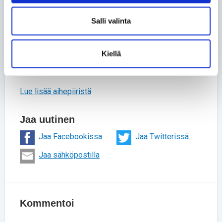
soviteltavaa, Mirka kertoo.
Salli valinta
Mirka suosittelee verkko-opiskelua kaikille, kunhan
vain olosuhteet ja välineet saa järjestettyä opintoja
vastaavalle tasolle.
Kiellä
Teksti: Vilma Timonen
Lue lisää aihepiiristä
Jaa uutinen
Jaa Facebookissa
Jaa Twitterissä
Jaa sähköpostilla
Kommentoi