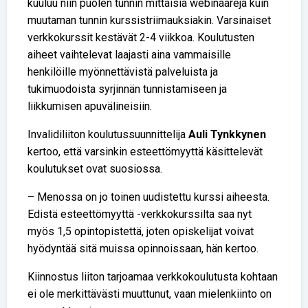
kuuluu niin puolen tunnin mittaisia webinaareja kuin
muutaman tunnin kurssistriimauksiakin. Varsinaiset
verkkokurssit kestävät 2-4 viikkoa. Koulutusten
aiheet vaihtelevat laajasti aina vammaisille
henkilöille myönnettävistä palveluista ja
tukimuodoista syrjinnän tunnistamiseen ja
liikkumisen apuvälineisiin.
Invalidiliiton koulutussuunnittelija
Auli Tynkkynen
kertoo, että varsinkin esteettömyyttä käsittelevät
koulutukset ovat suosiossa.
– Menossa on jo toinen uudistettu kurssi aiheesta.
Edistä esteettömyyttä -verkkokurssilta saa nyt
myös 1,5 opintopistettä, joten opiskelijat voivat
hyödyntää sitä muissa opinnoissaan, hän kertoo.
Kiinnostus liiton tarjoamaa verkkokoulutusta kohtaan
ei ole merkittävästi muuttunut, vaan mielenkiinto on