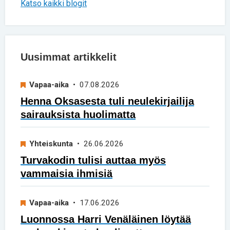
Katso kaikki blogit
Uusimmat artikkelit
Vapaa-aika
• 07.08.2026
Henna Oksasesta tuli neulekirjailija
sairauksista huolimatta
Yhteiskunta
• 26.06.2026
Turvakodin tulisi auttaa myös
vammaisia ihmisiä
Vapaa-aika
• 17.06.2026
Luonnossa Harri Venäläinen löytää