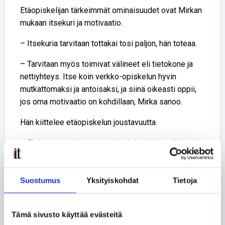
Etäopiskelijan tärkeimmät ominaisuudet ovat Mirkan
mukaan itsekuri ja motivaatio.
– Itsekuria tarvitaan tottakai tosi paljon, hän toteaa.
– Tarvitaan myös toimivat välineet eli tietokone ja
nettiyhteys. Itse koin verkko-opiskelun hyvin
mutkattomaksi ja antoisaksi, ja siinä oikeasti oppii,
jos oma motivaatio on kohdillaan, Mirka sanoo.
Hän kiittelee etäopiskelun joustavuutta.
– Ehdottomasti on etu, ettei opiskelu ole paikka- tai
aikasidonnaista – varsinkaan aikasidonnaista.
Lisäksi etänä voi esimerkiksi luennon kuunnella
uudelleen niin monta kertaa kuin haluaa ja
Suostumus
Yksityiskohdat
Tietoja
tarvittaessa kelata taaksepäin, jos jokin asia jää
epäselväksi. Etu on sekin, että tenttimisen ajankohta
Tämä sivusto käyttää evästeitä
on joustava.