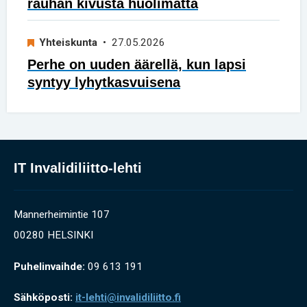
rauhan kivusta huolimatta
Yhteiskunta
• 27.05.2026
Perhe on uuden äärellä, kun lapsi
syntyy lyhytkasvuisena
IT Invalidiliitto-lehti
Mannerheimintie 107
00280 HELSINKI
Puhelinvaihde:
09 613 191
Sähköposti:
it-lehti@invalidiliitto.fi