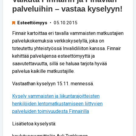
palveluihin – vastaa kyselyyn!
Esteettömyys
• 05.10.2015
Finnair kartoittaa eri tavalla vammaisten matkustajien
palvelukokemuksia verkkokyselyllä, joka on
toteutettu yhteistyössä Invalidiliiton kanssa. Finnair
kehittää palvelujensa esteettömyyttä ja
saavutettavuutta, sillä se haluaa tarjota hyvää
palvelua kaikille matkustajille.
Vastaathan kyselyyn 15.11. mennessä.
Kysely vammaisten ja liikuntarajoitteisten
henkilöiden lentomatkustamiseen liittyvien
palveluiden toimivuudesta Finnairilla
Lisätietoa kyselystä: