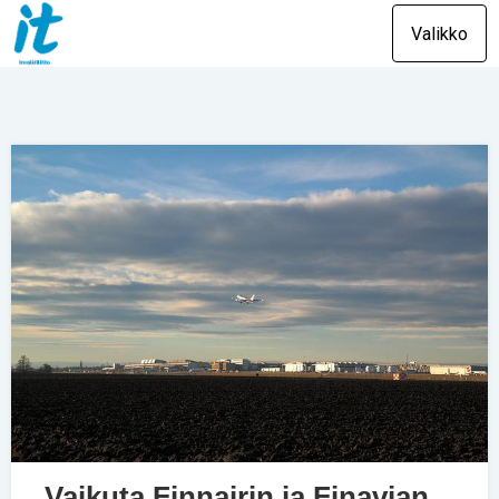
Valikko
Vaikuta Finnairin ja Finavian