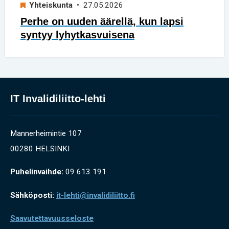
Yhteiskunta
• 27.05.2026
Perhe on uuden äärellä, kun lapsi
syntyy lyhytkasvuisena
IT Invalidiliitto-lehti
Mannerheimintie 107
00280 HELSINKI
Puhelinvaihde:
09 613 191
Sähköposti:
it-lehti@invalidiliitto.fi
Saavutettavuusseloste