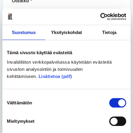
Otsikko *
Nimi *
Suostumus
Yksityiskohdat
Tietoja
Tämä sivusto käyttää evästeitä
Kommentti *
Invalidiliiton verkkopalveluissa käytetään evästeitä
sivuston analysointiin ja toimivuuden
kehittämiseen.
Lisätietoa (pdf)
Suostumuksen
Välttämätön
valinta
LÄHETÄ
Mieltymykset