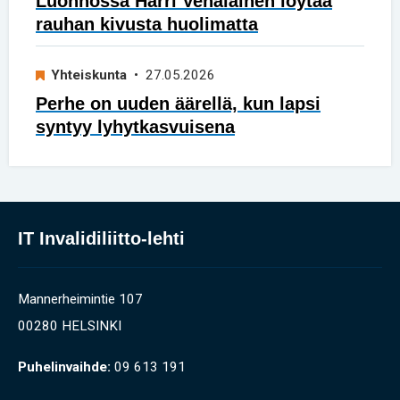
Luonnossa Harri Venäläinen löytää
rauhan kivusta huolimatta
Yhteiskunta
• 27.05.2026
Perhe on uuden äärellä, kun lapsi
syntyy lyhytkasvuisena
IT Invalidiliitto-lehti
Mannerheimintie 107
00280 HELSINKI
Puhelinvaihde:
09 613 191