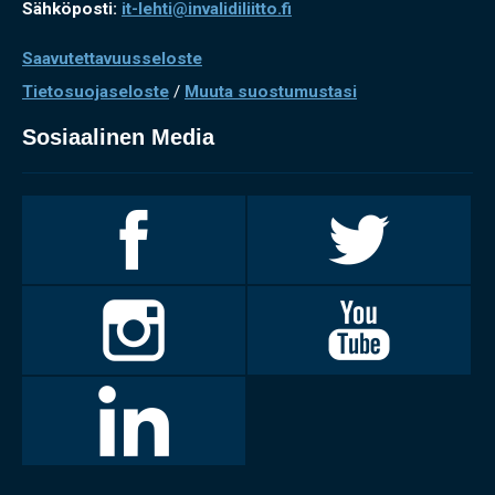
Sähköposti:
it-lehti@invalidiliitto.fi
Saavutettavuusseloste
Tietosuojaseloste
/
Muuta suostumustasi
Sosiaalinen Media
Invalidiliitto
Invalidiliitto
Facebookissa
Twitterissä
Invalidiliitto
Invalidiliitto
Instagramissa
Youtubessa
LinkedIn