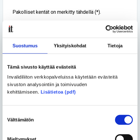
Pakolliset kentät on merkitty tähdellä (*).
Otsikko *
Suostumus
Yksityiskohdat
Tietoja
Nimi *
Tämä sivusto käyttää evästeitä
Invalidiliiton verkkopalveluissa käytetään evästeitä
sivuston analysointiin ja toimivuuden
Kommentti *
kehittämiseen.
Lisätietoa (pdf)
Suostumuksen
Välttämätön
valinta
Mieltymykset