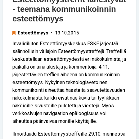
- teemana kommunikoinnin
esteettömyys
Esteettömyys
• 13.10.2015
Invalidiliiton Esteettömyyskeskus ESKE järjestää
säännöllisin väliajoin Esteettömyystreffejä. Treffeillä
keskustellaan esteettömyydestä eri näkökulmista, ja
paikalla on aina alustaja ja kommentoija. 4.11.
järjestettävien treffien aiheena on kommunikoinnin
esteettömyys. Nykyinen teknologiavetoinen
kommunikointi aiheuttaa haasteita saavutettavuuden
näkökulmasta: kaikki eivät näe kuvia tai tyylikkään
näköisille sivustoille piilotettuja viestejä. Myös
verkkosivujen navigaation epäloogisuus voi
aiheuttaa päänvaivaa monille käyttäjille.
Ilmoittaudu Esteettömyystreffeille 29.10. mennessä