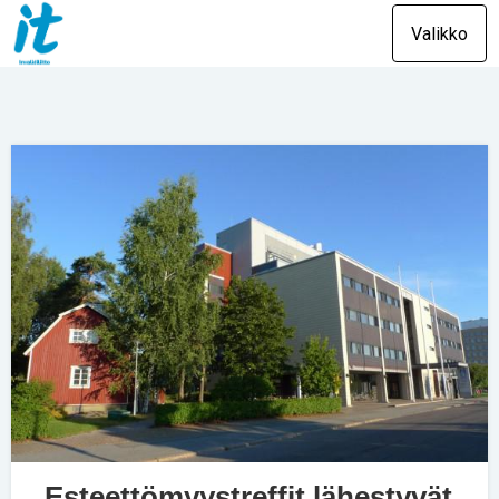
Valikko
Esteettömyystreffit lähestyvät