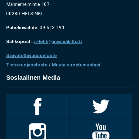
Mannerheimintie 107
00280 HELSINKI
Puhelinvaihde:
09 613 191
Sähköposti:
it-lehti@invalidiliitto.fi
Saavutettavuusseloste
Tietosuojaseloste
/
Muuta suostumustasi
Sosiaalinen Media
Invalidiliitto
Invalidiliitto
Facebookissa
Twitterissä
Invalidiliitto
Invalidiliitto
Instagramissa
Youtubessa