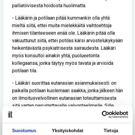
palliatiivisesta hoidosta huolimatta.
- Lääkärin ja potilaan pitää kummankin olla yhtä
mieltä siitä, ettei muita mielekkäitä vaihtoehtoja
ihmisen tilanteeseen enää ole. Lääkärin pitää olla
vakuuttunut siitä, ettei potilas kärsi arvostelukykyään
heikentävästä psykiatrisesta sairaudesta. Lääkäri
myös konsultoi ainakin yhtä, puolueetonta
kollegaansa, jonka täytyy myös tavata ja arvioida
potilaan tila.
- Lääkäri suorittaa eutanasian asianmukaisesti: on
paikalla potilaan kuolemaan saakka, jonka jälkeen hän
on ilmoitusvelvollinen eutanasian toteuttamisesta
sitä varten perustettavalle valvontaelimelle. Sille
hänen on toimitettava tarkat tiedot eutanasiaan
johtaneista syistä sekä muista tapahtumatiedoista
laissa tarkemmin määritetyllä tavalla.
Suostumus
Yksityiskohdat
Tietoja