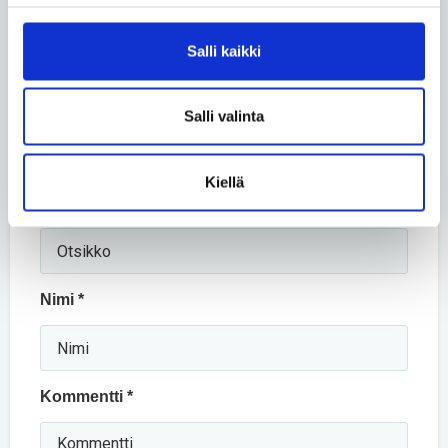
Jaa sähköpostilla
Salli kaikki
Kommentoi
Salli valinta
Pakolliset kentät on merkitty tähdellä (*).
Kiellä
Otsikko *
Nimi *
Kommentti *