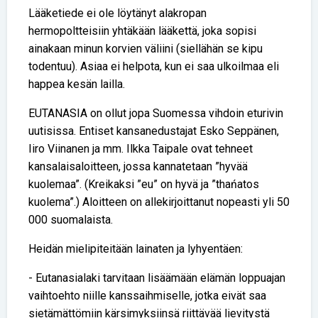
Lääketiede ei ole löytänyt alakropan
hermopoltteisiin yhtäkään lääkettä, joka sopisi
ainakaan minun korvien väliini (siellähän se kipu
todentuu). Asiaa ei helpota, kun ei saa ulkoilmaa eli
happea kesän lailla.
EUTANASIA on ollut jopa Suomessa vihdoin eturivin
uutisissa. Entiset kansanedustajat Esko Seppänen,
Iiro Viinanen ja mm. Ilkka Taipale ovat tehneet
kansalaisaloitteen, jossa kannatetaan ”hyvää
kuolemaa”. (Kreikaksi ”eu” on hyvä ja ”thańatos
kuolema”.) Aloitteen on allekirjoittanut nopeasti yli 50
000 suomalaista.
Heidän mielipiteitään lainaten ja lyhyentäen:
- Eutanasialaki tarvitaan lisäämään elämän loppuajan
vaihtoehto niille kanssaihmiselle, jotka eivät saa
sietämättömiin kärsimyksiinsä riittävää lievitystä