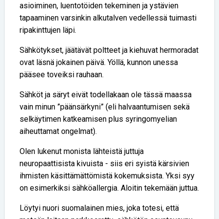
asioiminen, luentotöiden tekeminen ja ystävien
tapaaminen varsinkin alkutalven vedellessä tuimasti
ripakinttujen läpi.
Sähkötykset, jäätävät poltteet ja kiehuvat hermoradat
ovat läsnä jokainen päivä. Yöllä, kunnon unessa
pääsee toveiksi rauhaan.
Sähköt ja säryt eivät todellakaan ole tässä maassa
vain minun ”päänsärkyni” (eli halvaantumisen sekä
selkäytimen katkeamisen plus syringomyelian
aiheuttamat ongelmat).
Olen lukenut monista lähteistä juttuja
neuropaattisista kivuista - siis eri syistä kärsivien
ihmisten käsittämättömistä kokemuksista. Yksi syy
on esimerkiksi sähköallergia. Aloitin tekemään juttua.
Löytyi nuori suomalainen mies, joka totesi, että