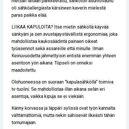
metsän laitaan parkkeerattu, sähkötön asuntovaunu
oli sähköallergiasta kärsineen kaverin mielestä
paras paikka elää.
LIIKAA KAPULOITA? Itse mietin sähköllä käyvää
sänkyäni ja sen avustajaystävällistä ergonomiaa, joka
mahdollistaa kaukosäädintä painaen oikeat
työasennot sekä assareille että minulle. Ilman
Keinuvuodetta jähmettyisin entistä enemmän yhteen
asentoon yön aikana. Töpseli on onneksi
maadoitettu.
Olohuoneessa on suoraan ”kapulasähköllä” toimiva
tv-tuolini. Se mahdollistaa illan aikana selän eri
asentoja, vaikka kipuja se ei viekään.
Känny korvassa ja läppäri sylissä ovat työn kannalta
välttämättömiä, mutta nekin sähisevät ilkeästi tähän
tomumajaan.