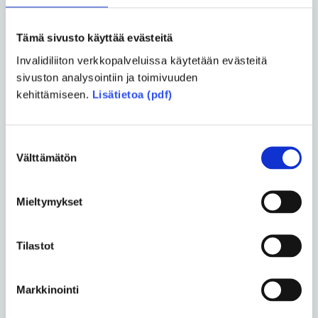
- Hoitohenkilökunnalle ei tule asettaa velvoitetta
osallistua eutanasian toteuttamiseen. Silloin lääkäri
Tämä sivusto käyttää evästeitä
voi ohjata potilaan jollekin sellaiselle lääkärille, joka
Invalidiliiton verkkopalveluissa käytetään evästeitä
on valmis sen toteuttamiseen kriteerien täyttyessä.
sivuston analysointiin ja toimivuuden
kehittämiseen.
Lisätietoa (pdf)
Tärkeää on se, että kukaan ei voi tehdä
eutanasiapäätöstä itse potilaan puolesta.
MONIMUTKAINEN asia. Satoja mielipiteitä.
Suostumuksen
Välttämätön
Sattuneista syistä tiedän oman kantani, ja
valinta
toivottavasti osaan ilmaista sen järjissäni.
Mieltymykset
pirjo.kauppinen@hotmail.com
Aiheesta lisätietoja netistä esim: kansalaisaloite.fi
Tilastot
Jaa uutinen
Markkinointi
Jaa Facebookissa
Jaa Twitterissä