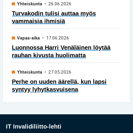
Yhteiskunta
• 26.06.2026
Turvakodin tulisi auttaa myös
vammaisia ihmisiä
Vapaa-aika
• 17.06.2026
Luonnossa Harri Venäläinen löytää
rauhan kivusta huolimatta
Yhteiskunta
• 27.05.2026
Perhe on uuden äärellä, kun lapsi
syntyy lyhytkasvuisena
IT Invalidiliitto-lehti