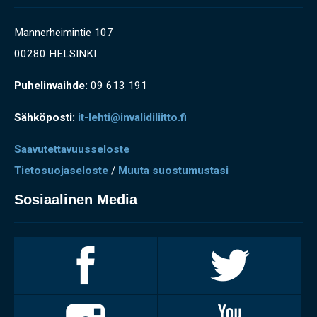
Mannerheimintie 107
00280 HELSINKI
Puhelinvaihde:
09 613 191
Sähköposti:
it-lehti@invalidiliitto.fi
Saavutettavuusseloste
Tietosuojaseloste
/
Muuta suostumustasi
Sosiaalinen Media
Invalidiliitto
Invalidiliitto
Facebookissa
Twitterissä
Invalidiliitto
Invalidiliitto