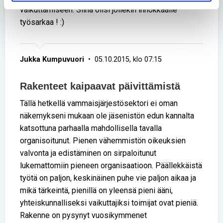
vaikuttamiseen. Siinä olisi jollekin innokkaalle
työsarkaa ! :)
Jukka Kumpuvuori
• 05.10.2015, klo 07:15
Rakenteet kaipaavat päivittämistä
Tällä hetkellä vammaisjärjestösektori ei oman
näkemykseni mukaan ole jäsenistön edun kannalta
katsottuna parhaalla mahdollisella tavalla
organisoitunut. Pienen vähemmistön oikeuksien
valvonta ja edistäminen on sirpaloitunut
lukemattomiin pieneen organisaatioon. Päällekkäistä
työtä on paljon, keskinäinen puhe vie paljon aikaa ja
mikä tärkeintä, pienillä on yleensä pieni ääni,
yhteiskunnalliseksi vaikuttajiksi toimijat ovat pieniä.
Rakenne on pysynyt vuosikymmenet