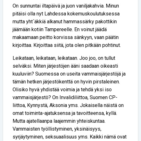
On sunnuntai iltapäivä ja juon vaniljakahvia. Minun
pitäisi olla nyt Lahdessa kokemuskoulutuksessa
mutta yht´äkkiä alkanut hammassärky pakottikin
jäämään kotiin Tampereelle. En voinut jäädä
makaamaan peitto korvissa sänkyyn, vaan päätin
kirjoittaa. Kirjoittaa siitä, jota olen pitkään pohtinut.
Leikataan, leikataan, leikataan. Joo joo, on tullut
selväksi. Miten järjestöjen ääni saadaan oikeasti
kuuluviin? Suomessa on useita vammaisjärjestöjä ja
tämän hetken järjestökenttä on hyvin pirstaleinen.
Olisiko hyvä yhdistää voimia ja tehdä yksi iso
vammaisjärjestö? On Invalidiliittoa, Suomen CP-
liittoa, Kynnystä, Aksonia yms. Jokaisella näistä on
omat toiminta-ajatuksensa ja tavoitteensa, kyllä.
Mutta ajatellaanpa laajemmin yhteiskuntaa.
Vammaisten työllistyminen, yksinäisyys,
syrjäytyminen, seksuaalisuus yms. Kaikki nämä ovat