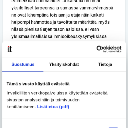
esimerkiksi suomalaiset. Jokaisella on omat
yksilölliset tarpeensa ja samassa vammaryhmässä
ne ovat lähempänä toisiaan ja etuja näin kaiketi
helpompi hahmottaa ja tavoitteita määrittää, myös
niissä pienissä arjen tason asioissa, ei vaan
yleismaailmallisissa ihmisoikeuskysymyksissä.
Vertaisin itse tilannetta poliittiseen vaikuttamiseen.
Varmasti jokaisella puolueella on omasta mielestään
se suomalaisten parhaaksi oleva agenda, joten eikö
Suostumus
Yksityiskohdat
Tietoja
sitten rittäisi yksi puolue? Mikä se on jossa on vain
yksi puolue? Ei ainakaan demokratia. Jos
vammaisjärjestöjen kentässä jotakin pohdittavaa on,
Tämä sivusto käyttää evästeitä
niin se on mielestäni toisen suuren järjestön
Invalidiliiton verkkopalveluissa käytetään evästeitä
aikaansaaminen. Nyt Invalidiliitto on liian suuri
sivuston analysointiin ja toimivuuden
verrattuna muihin kentän toimijoihin. Olisi hyvä, jos
kehittämiseen.
Lisätietoa (pdf)
olisi avointa vuoropuhelua alan teemoista ja muitakin
järjestöjä kuultaisiin poliittisessa kehittämisessä
kuin vain yhtä isoa. Että siinä mielessä pohtisin
Suostumuksen