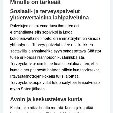
Minulle on tärkeää
Sosiaali- ja terveyspalvelut
yhdenvertaisina lähipalveluina
Palvelujen on rakennettava ihmisten eri
elämäntilanteisiin sopiviksi ja luoda
kokonaisvaltainen hoito, eri ammattiryhmien kanssa
yhteistyönä. Terveyspalvelut tulee olla kaikkien
saatavilla ja ennaltaehkäisyyn panostettava. Säästöt
tulee erikoissairaanhoidon kustannuksista.
Terveyskeskuksiin tulee lisätä henkilöä siten, että
kuntalaiset pääsevät hoitoon silloin kun tarvitsevat.
Iltavastaanottojen kokeilu tulisi aloittaa.
Terveyskeskuspalvelut tulee säilyttää lähipalveluna
myös Soten jälkeen.
Avoin ja keskusteleva kunta
Kunta, joka pitää huolta meistä. Kunta, joka pitää