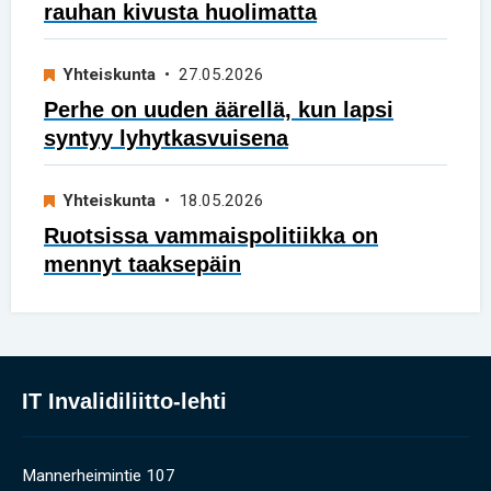
rauhan kivusta huolimatta
Yhteiskunta
• 27.05.2026
Perhe on uuden äärellä, kun lapsi
syntyy lyhytkasvuisena
Yhteiskunta
• 18.05.2026
Ruotsissa vammaispolitiikka on
mennyt taaksepäin
IT Invalidiliitto-lehti
Mannerheimintie 107