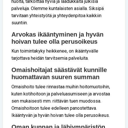
huolta, tarkoittaa hyviä ja laadukkaita julkisia
palveluja. Olemme kuntalaisten asialla. Siksipä
tarvitaan yhteistyötä ja yhteydenpitoa kaikkiin
suuntiin.
Arvokas ikääntyminen ja hyvän
hoivan tulee olla perusoikeus
Kun toimintakyky heikkenee, on ikääntyvälle
tarjottava heidän tarvitsemia palveluita.
Omaishoitajat säästävät kunnille
huomattavan suuren summan
Omaishoito tulee rinnastaa muihin hoitomuotoihin,
kuten kotihoitoon ja palveluasumiseen ja arvostaa
sen mukaisesti mm. riittävän tuen muodossa.
Omaishoitoon tulee edelleen panostettava.
Ikääntyvän ja hyvän hoivan tulee olla perusoikeus.
Oman kunnan ja lähiympäristön