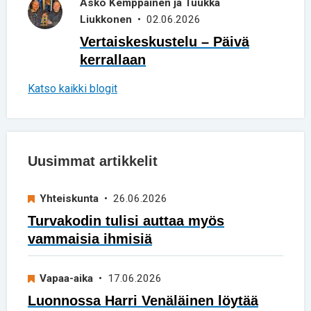
Asko Kemppainen ja Tuukka
Liukkonen
• 02.06.2026
Vertaiskeskustelu – Päivä
kerrallaan
Katso kaikki blogit
Uusimmat artikkelit
Yhteiskunta
• 26.06.2026
Turvakodin tulisi auttaa myös
vammaisia ihmisiä
Vapaa-aika
• 17.06.2026
Luonnossa Harri Venäläinen löytää