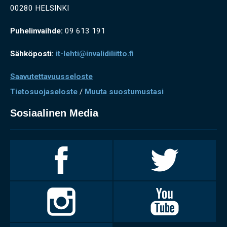
00280 HELSINKI
Puhelinvaihde:
09 613 191
Sähköposti:
it-lehti@invalidiliitto.fi
Saavutettavuusseloste
Tietosuojaseloste
/
Muuta suostumustasi
Sosiaalinen Media
Invalidiliitto
Invalidiliitto
Facebookissa
Twitterissä
Invalidiliitto
Invalidiliitto
Instagramissa
Youtubessa