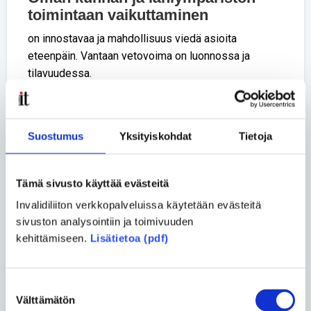
toimintaan vaikuttaminen
on innostavaa ja mahdollisuus viedä asioita
eteenpäin. Vantaan vetovoima on luonnossa ja
tilavuudessa.
Aluekeskuksia ja lähiöitä kehitetään tasapuolisesti
kaikilla alueilla, joukkoliikenteen saavutettavuudesta
huolehditaan ja palvelujen saannista kaikissa
Suostumus
Yksityiskohdat
Tietoja
ikäryhmissä.
Kaavoituksessa
Tämä sivusto käyttää evästeitä
Kaavoitetaan luontoarvoja kunnioittaen ja samalla
Invalidiliiton verkkopalveluissa käytetään evästeitä
asuinalueiden omaleimaisuutta tukien.
sivuston analysointiin ja toimivuuden
kehittämiseen.
Lisätietoa (pdf)
Jaa uutinen
Jaa Facebookissa
Jaa Twitterissä
Suostumuksen
Jaa sähköpostilla
Välttämätön
valinta