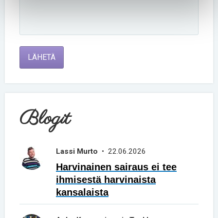
LÄHETÄ
Blogit
Lassi Murto
• 22.06.2026
Harvinainen sairaus ei tee
ihmisestä harvinaista
kansalaista