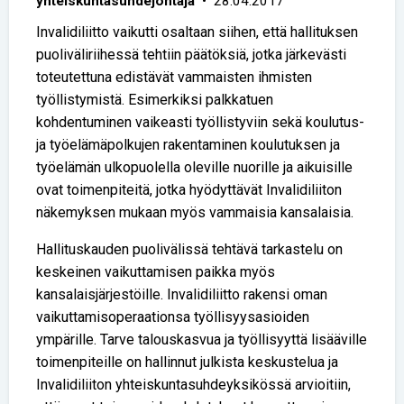
yhteiskuntasuhdejohtaja
• 28.04.2017
Invalidiliitto vaikutti osaltaan siihen, että hallituksen
puoliväliriihessä tehtiin päätöksiä, jotka järkevästi
toteutettuna edistävät vammaisten ihmisten
työllistymistä. Esimerkiksi palkkatuen
kohdentuminen vaikeasti työllistyviin sekä koulutus-
ja työelämäpolkujen rakentaminen koulutuksen ja
työelämän ulkopuolella oleville nuorille ja aikuisille
ovat toimenpiteitä, jotka hyödyttävät Invalidiliiton
näkemyksen mukaan myös vammaisia kansalaisia.
Hallituskauden puolivälissä tehtävä tarkastelu on
keskeinen vaikuttamisen paikka myös
kansalaisjärjestöille. Invalidiliitto rakensi oman
vaikuttamisoperaationsa työllisyysasioiden
ympärille. Tarve talouskasvua ja työllisyyttä lisääville
toimenpiteille on hallinnut julkista keskustelua ja
Invalidiliiton yhteiskuntasuhdeyksikössä arvioitiin,