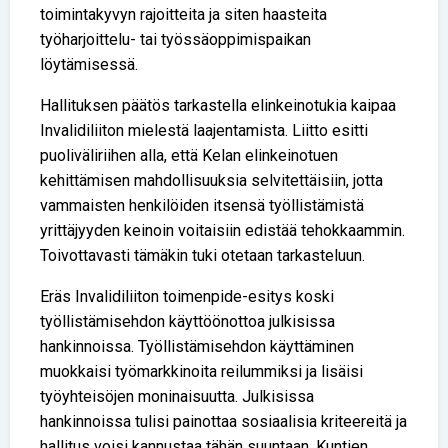
toimintakyvyn rajoitteita ja siten haasteita
työharjoittelu- tai työssäoppimispaikan
löytämisessä.
Hallituksen päätös tarkastella elinkeinotukia kaipaa
Invalidiliiton mielestä laajentamista. Liitto esitti
puoliväliriihen alla, että Kelan elinkeinotuen
kehittämisen mahdollisuuksia selvitettäisiin, jotta
vammaisten henkilöiden itsensä työllistämistä
yrittäjyyden keinoin voitaisiin edistää tehokkaammin.
Toivottavasti tämäkin tuki otetaan tarkasteluun.
Eräs Invalidiliiton toimenpide-esitys koski
työllistämisehdon käyttöönottoa julkisissa
hankinnoissa. Työllistämisehdon käyttäminen
muokkaisi työmarkkinoita reilummiksi ja lisäisi
työyhteisöjen moninaisuutta. Julkisissa
hankinnoissa tulisi painottaa sosiaalisia kriteereitä ja
hallitus voisi kannustaa tähän suuntaan. Kuntien