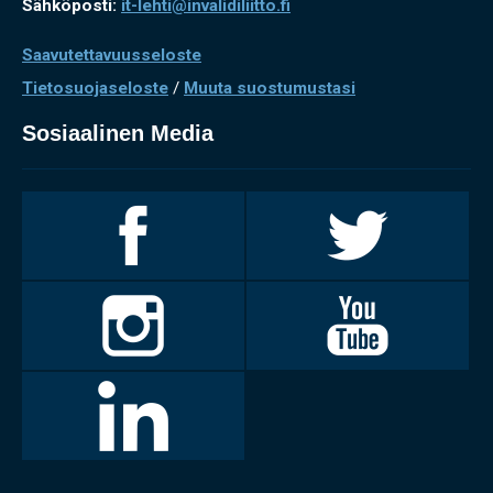
Sähköposti:
it-lehti@invalidiliitto.fi
Saavutettavuusseloste
Tietosuojaseloste
/
Muuta suostumustasi
Sosiaalinen Media
Invalidiliitto
Invalidiliitto
Facebookissa
Twitterissä
Invalidiliitto
Invalidiliitto
Instagramissa
Youtubessa
LinkedIn