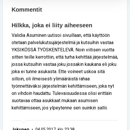
Kommentit
Hilkka, joka ei liity aiheeseen
Validia Asuminen uutisoi sivuillaan, että käyttöön
otetaan palvelukutsujärjestelmä ja kutsuihin vastaa
YKSIKÖSSÄ TYÖSKENTELEVÄ. Noin viitisen vuotta
sitten teille kerrottiin, että turha kehittää järjestelmää,
jossa kutsuihin vastaa joku jossakin kaukana eli joku
joka ei tunne asukasta. Ette voineet uskoa sitä
silloin, oli ilmeisesti ylimääräistä rahaa
työnnettäväksi järjestelmän kehittämiseen, joka nyt
on vihdoin haudattu. Tulevaisuudessa olisi erittäin
suotavaa ottaa asukkaat mukaan asumisen
kehittämiseen, jos ylpeytenne sen suinkin sallii.
Jokunen
• 04.05.2017, klo 23:38