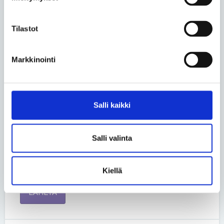
Tilastot
Nimi *
Markkinointi
Kommentti *
Salli kaikki
Salli valinta
Kiellä
LÄHETÄ