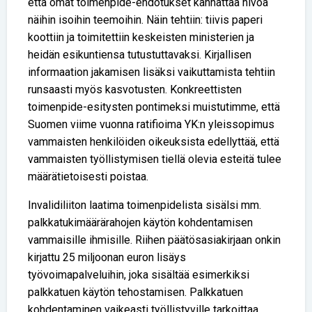
että omat toimenpide-ehdotukset kannattaa nivoa
näihin isoihin teemoihin. Näin tehtiin: tiivis paperi
koottiin ja toimitettiin keskeisten ministerien ja
heidän esikuntiensa tutustuttavaksi. Kirjallisen
informaation jakamisen lisäksi vaikuttamista tehtiin
runsaasti myös kasvotusten. Konkreettisten
toimenpide-esitysten pontimeksi muistutimme, että
Suomen viime vuonna ratifioima YK:n yleissopimus
vammaisten henkilöiden oikeuksista edellyttää, että
vammaisten työllistymisen tiellä olevia esteitä tulee
määrätietoisesti poistaa.
Invalidiliiton laatima toimenpidelista sisälsi mm.
palkkatukimäärärahojen käytön kohdentamisen
vammaisille ihmisille. Riihen päätösasiakirjaan onkin
kirjattu 25 miljoonan euron lisäys
työvoimapalveluihin, joka sisältää esimerkiksi
palkkatuen käytön tehostamisen. Palkkatuen
kohdentaminen vaikeasti työllistyville tarkoittaa