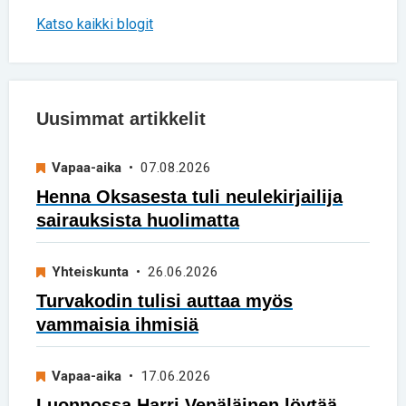
Katso kaikki blogit
Uusimmat artikkelit
Vapaa-aika
• 07.08.2026
Henna Oksasesta tuli neulekirjailija
sairauksista huolimatta
Yhteiskunta
• 26.06.2026
Turvakodin tulisi auttaa myös
vammaisia ihmisiä
Vapaa-aika
• 17.06.2026
Luonnossa Harri Venäläinen löytää