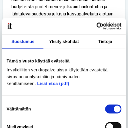
budjeteista puolet menee julkisiin hankintoihin ja
lähitulevaisuudessa julkisia kasvupalveluita aiotaan
tuottaa täysin kilpailluilla markkinoilla. Invalidiliitto
jatkaa tähänkin aihepiiriin liittyvää vaikuttamista
määrätietoisesti.
Suostumus
Yksityiskohdat
Tietoja
Jaa uutinen
Tämä sivusto käyttää evästeitä
Jaa Facebookissa
Jaa Twitterissä
Invalidiliiton verkkopalveluissa käytetään evästeitä
Jaa sähköpostilla
sivuston analysointiin ja toimivuuden
kehittämiseen.
Lisätietoa (pdf)
Kommentoi
Suostumuksen
Välttämätön
valinta
Pakolliset kentät on merkitty tähdellä (*).
Otsikko *
Mieltymykset