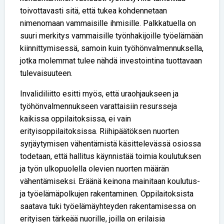
toivottavasti sitä, että tukea kohdennetaan
nimenomaan vammaisille ihmisille. Palkkatuella on
suuri merkitys vammaisille työnhakijoille työelämään
kiinnittymisessä, samoin kuin työhönvalmennuksella,
jotka molemmat tulee nähdä investointina tuottavaan
tulevaisuuteen.
Invalidiliitto esitti myös, että uraohjaukseen ja
työhönvalmennukseen varattaisiin resursseja
kaikissa oppilaitoksissa, ei vain
erityisoppilaitoksissa. Riihipäätöksen nuorten
syrjäytymisen vähentämistä käsittelevässä osiossa
todetaan, että hallitus käynnistää toimia koulutuksen
ja työn ulkopuolella olevien nuorten määrän
vähentämiseksi. Eräänä keinona mainitaan koulutus-
ja työelämäpolkujen rakentaminen. Oppilaitoksista
saatava tuki työelämäyhteyden rakentamisessa on
erityisen tärkeää nuorille, joilla on erilaisia