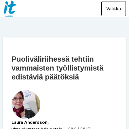
Valikko
Puoliväliriihessä tehtiin
vammaisten työllistymistä
edistäviä päätöksiä
Laura Andersson,