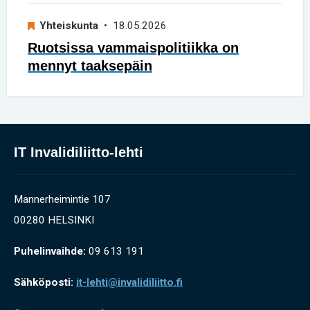
Yhteiskunta
• 18.05.2026
Ruotsissa vammaispolitiikka on
mennyt taaksepäin
IT Invalidiliitto-lehti
Mannerheimintie 107
00280 HELSINKI
Puhelinvaihde:
09 613 191
Sähköposti:
it-lehti@invalidiliitto.fi