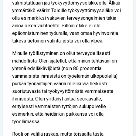
valmistuttuaan jää työkyvyttömyyseläkkeelle. Älkää
ymmärtäkö väärin: Toisille työkyvyttömyyseläke voi
olla esimerkiksi vakavien terveysongelmien takia
ainoa oikea vaihtoehto. Silloin eläke ei ole
epäonnistuminen työuralla, vaan omaa hyvinvointia
tukeva tietoinen valinta, josta voi olla ylpeä.
Minulle työllistyminen on ollut terveydellisesti
mahdollista. Olen ajatellut, että minun tehtäväni on
yhtenä edelläkävijöistä (noin 80 prosenttia
vammaisista ihmisistä on työelämän ulkopuolella)
purkaa työnantajien vääriä mielikuvia heikosti
suoriutuvasta tai työkyvyttömästä vammaisesta
ihmisestä. Olen yrittänyt antaa seuraavalle,
erityisesti vammaisten tyttöjen sukupolvelle
esimerkin, että heidänkin paikkansa voi olla
työelämässä.
Rooli on välillä raskas, mutta toisaalta tästä