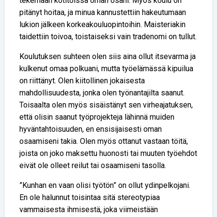
tekemään kotitöissä oman osani. Myös koulu on
pitänyt hoitaa, ja minua kannustettiin hakeutumaan
lukion jälkeen korkeakouluopintoihin. Maisteriakin
taidettiin toivoa, toistaiseksi vain tradenomi on tullut.
Koulutuksen suhteen olen siis aina ollut itsevarma ja
kulkenut omaa polkuani, mutta työelämässä kipuilua
on riittänyt. Olen kiitollinen jokaisesta
mahdollisuudesta, jonka olen työnantajilta saanut.
Toisaalta olen myös sisäistänyt sen virheajatuksen,
että olisin saanut työprojekteja lähinnä muiden
hyväntahtoisuuden, en ensisijaisesti oman
osaamiseni takia. Olen myös ottanut vastaan töitä,
joista on joko maksettu huonosti tai muuten työehdot
eivät ole olleet reilut tai osaamiseni tasolla.
”Kunhan en vaan olisi työtön” on ollut ydinpelkojani.
En ole halunnut toisintaa sitä stereotypiaa
vammaisesta ihmisestä, joka viimeistään