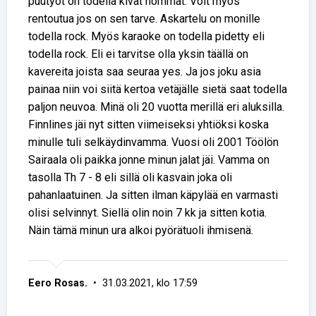
puutyöt on todella kivat hommat. Voit myös
rentoutua jos on sen tarve. Askartelu on monille
todella rock. Myös karaoke on todella pidetty eli
todella rock. Eli ei tarvitse olla yksin täällä on
kavereita joista saa seuraa yes. Ja jos joku asia
painaa niin voi siitä kertoa vetäjälle sietä saat todella
paljon neuvoa. Minä oli 20 vuotta merillä eri aluksilla.
Finnlines jäi nyt sitten viimeiseksi yhtiöksi koska
minulle tuli selkäydinvamma. Vuosi oli 2001 Töölön
Sairaala oli paikka jonne minun jalat jäi. Vamma on
tasolla Th 7 - 8 eli sillä oli kasvain joka oli
pahanlaatuinen. Ja sitten ilman käpylää en varmasti
olisi selvinnyt. Siellä olin noin 7 kk ja sitten kotia.
Näin tämä minun ura alkoi pyörätuoli ihmisenä.
Eero Rosas.
• 31.03.2021, klo 17:59