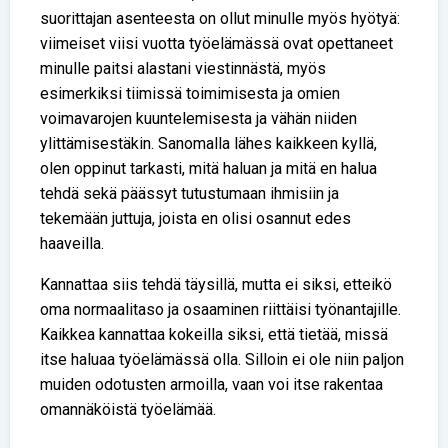
suorittajan asenteesta on ollut minulle myös hyötyä:
viimeiset viisi vuotta työelämässä ovat opettaneet
minulle paitsi alastani viestinnästä, myös
esimerkiksi tiimissä toimimisesta ja omien
voimavarojen kuuntelemisesta ja vähän niiden
ylittämisestäkin. Sanomalla lähes kaikkeen kyllä,
olen oppinut tarkasti, mitä haluan ja mitä en halua
tehdä sekä päässyt tutustumaan ihmisiin ja
tekemään juttuja, joista en olisi osannut edes
haaveilla.
Kannattaa siis tehdä täysillä, mutta ei siksi, etteikö
oma normaalitaso ja osaaminen riittäisi työnantajille.
Kaikkea kannattaa kokeilla siksi, että tietää, missä
itse haluaa työelämässä olla. Silloin ei ole niin paljon
muiden odotusten armoilla, vaan voi itse rakentaa
omannäköistä työelämää.