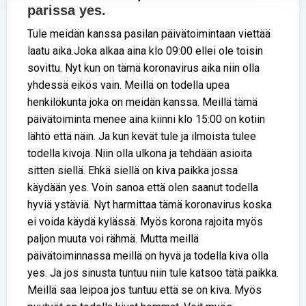
parissa yes.
Tule meidän kanssa pasilan päivätoimintaan viettää
laatu aika.Joka alkaa aina klo 09:00 ellei ole toisin
sovittu. Nyt kun on tämä koronavirus aika niin olla
yhdessä eikös vain. Meillä on todella upea
henkilökunta joka on meidän kanssa. Meillä tämä
päivätoiminta menee aina kiinni klo 15:00 on kotiin
lähtö että näin. Ja kun kevät tule ja ilmoista tulee
todella kivoja. Niin olla ulkona ja tehdään asioita
sitten siellä. Ehkä siellä on kiva paikka jossa
käydään yes. Voin sanoa että olen saanut todella
hyviä ystäviä. Nyt harmittaa tämä koronavirus koska
ei voida käydä kylässä. Myös korona rajoita myös
paljon muuta voi rähmä. Mutta meillä
päivätoiminnassa meillä on hyvä ja todella kiva olla
yes. Ja jos sinusta tuntuu niin tule katsoo tätä paikka.
Meillä saa leipoa jos tuntuu että se on kiva. Myös