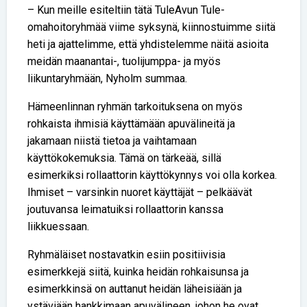
– Kun meille esiteltiin tätä TuleAvun Tule-
omahoitoryhmää viime syksynä, kiinnostuimme siitä
heti ja ajattelimme, että yhdistelemme näitä asioita
meidän maanantai-, tuolijumppa- ja myös
liikuntaryhmään, Nyholm summaa.
Hämeenlinnan ryhmän tarkoituksena on myös
rohkaista ihmisiä käyttämään apuvälineitä ja
jakamaan niistä tietoa ja vaihtamaan
käyttökokemuksia. Tämä on tärkeää, sillä
esimerkiksi rollaattorin käyttökynnys voi olla korkea.
Ihmiset – varsinkin nuoret käyttäjät – pelkäävät
joutuvansa leimatuiksi rollaattorin kanssa
liikkuessaan.
Ryhmäläiset nostavatkin esiin positiivisia
esimerkkejä siitä, kuinka heidän rohkaisunsa ja
esimerkkinsä on auttanut heidän läheisiään ja
ystäviään hankkimaan apuvälineen, johon he ovat