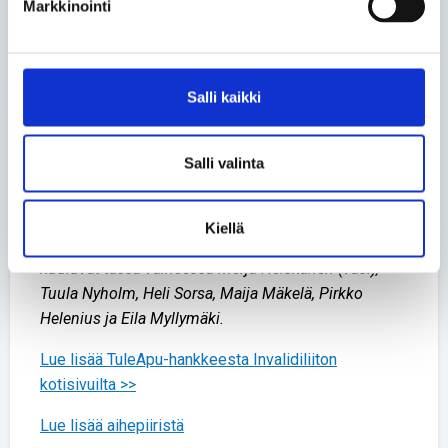
tuki- ja liikuntaelinterveyttä.
Markkinointi
Koostuu Tule-klubeista,
omahoitovertaisryhmistä ja -materiaalista sekä
pääkaupunkiseudulla pilotoitavasta
apuvälinekummivertaistukitoiminnasta.
Salli kaikki
Tule-klubi on myös hyvä startti Tule-
vertaisryhmälle, jonka voi käynnistää
yhdistyksessä.
Salli valinta
Invalidiliiton TuleApu-hanketta rahoittaa
Sosiaali- ja terveysjärjestöjen avustuskeskus
STEA.
Kiellä
Kuvassa: Hämeenlinnan omahoitovertaisryhmään
kuuluvat tässä vaiheessa Merja Heiskanen (vas.),
Tuula Nyholm, Heli Sorsa, Maija Mäkelä, Pirkko
Helenius ja Eila Myllymäki.
Lue lisää TuleApu-hankkeesta Invalidiliiton
kotisivuilta >>
Lue lisää aihepiiristä