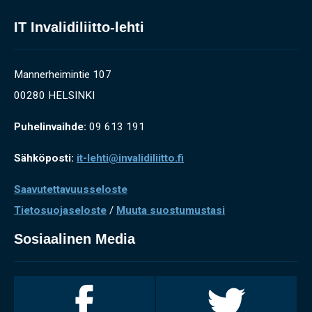
IT Invalidiliitto-lehti
Mannerheimintie 107
00280 HELSINKI
Puhelinvaihde:
09 613 191
Sähköposti:
it-lehti@invalidiliitto.fi
Saavutettavuusseloste
Tietosuojaseloste
/
Muuta suostumustasi
Sosiaalinen Media
Invalidiliitto
Invalidiliitto
Facebookissa
Twitterissä