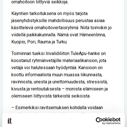
omahoitoon liittyviä seikkoja.
Käyntien tarkoituksena on myös tarjota
jäsenyhdistyksille mahdollisuus perustaa asiaa
käsittelevä omahoitovertaisryhmä. Niitä toimiikin jo
viidellä paikkakunnalla. Nämä ovat Hämeenlinna,
Kuopio, Pori, Rauma ja Turku.
Toiminnan tueksi Invalidiliiton TuleApu-hanke on
koostanut ryhmänvetäjille materiaalikansion, jota
vetäjä voi halutessaan hyödyntää. Kansioon on
koottu informaatiota muun muassa liikunnasta,
ravinnosta, unesta ja unettomuudesta, stressistä,
kivusta ja rentoutuksesta – monista elämiseen ja
olemiseen liittyvistä tärkeistä seikoista.
– Esimerkiksi ravitsemuksen kohdalla voidaan
jutella, mistä koostuu hyvä ja terveellinen aamupala.
Ryhmäläiset ovatkin vaihtaneet aiheen tiimoilta