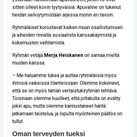
sitten olleet kovin tyytyväisiä. Apuväline on tukenut
heidän selviytymistään arjessa monin eri tavoin.
Ryhmäläiset korostavat kaiken muun osallistumisen
ja aiheiden rinnalla sosiaalista kanssakäymistä ja
kokemusten vaihtamista.
Ryhmän vetäjä
Merja Heiskanen
on samaa mieltä
muiden kanssa.
– Me haluamme tukea ja auttaa ryhmäläisiä myös
ihmisiä vaikeissa tilanteissaan. Olemme kokeneet,
että se on myös tämän vertaistukiryhmän tehtävä.
Toisinaan olemme kuulleet, että joltakulta on evätty
jokin apu, mutta olemme kannustaneet häntä
jatkamaan taistelua, ja lopulta myönteinen päätös on
tullut.
Oman terveyden tueksi