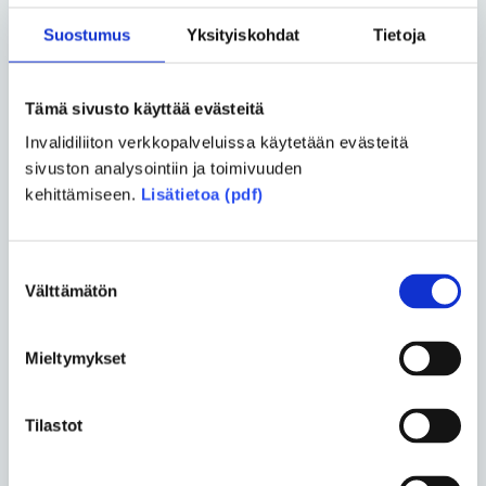
ruokareseptejä keskenään.
Suostumus
Yksityiskohdat
Tietoja
TuleApu-hanke järjestää vertaisryhmien vetäjille
koulutusta, ja vetäjä saa halutessaan vertaisryhmän
tule-osuuden aikana lisätukea hankkeen
Tämä sivusto käyttää evästeitä
työntekijöiltä.
Invalidiliiton verkkopalveluissa käytetään evästeitä
sivuston analysointiin ja toimivuuden
– Toisten tapaaminen, yhteiset keskustelut ja
kehittämiseen.
Lisätietoa (pdf)
kokemusten jakaminen, kaikki tämän kaltainen,
tutkitusti pitää yllä virkeyttä ja mielenterveyttä ja
yleistä jaksamista, Honkasola toteaa.
Suostumuksen
Välttämätön
valinta
Teksti Tarja Lappalainen
Kuva Timo Porthan
Mieltymykset
TuleApu-hanke
Rohkaisee liikkumisen apuvälineen sujuvaan
Tilastot
käyttöön.
Edistää apuvälineitä käyttävien henkilöiden