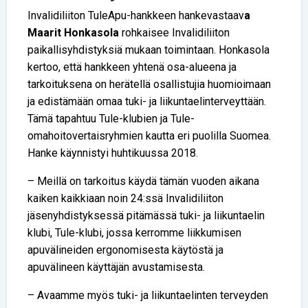
Invalidiliiton TuleApu-hankkeen hankevastaav
a
Maarit Honkasola
rohkaisee Invalidiliiton
paikallisyhdistyksiä mukaan toimintaan. Honkasola
kertoo, että hankkeen yhtenä osa-alueena ja
tarkoituksena on herätellä osallistujia huomioimaan
ja edistämään omaa tuki- ja liikuntaelinterveyttään.
Tämä tapahtuu Tule-klubien ja Tule-
omahoitovertaisryhmien kautta eri puolilla Suomea.
Hanke käynnistyi huhtikuussa 2018.
– Meillä on tarkoitus käydä tämän vuoden aikana
kaiken kaikkiaan noin 24:ssä Invalidiliiton
jäsenyhdistyksessä pitämässä tuki- ja liikuntaelin
klubi, Tule-klubi, jossa kerromme liikkumisen
apuvälineiden ergonomisesta käytöstä ja
apuvälineen käyttäjän avustamisesta.
– Avaamme myös tuki- ja liikuntaelinten terveyden