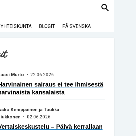
Haku
YHTEISKUNTA
BLOGIT
PÅ SVENSKA
it
Lassi Murto
• 22.06.2026
Harvinainen sairaus ei tee ihmisestä
harvinaista kansalaista
Asko Kemppainen ja Tuukka
Liukkonen
• 02.06.2026
Vertaiskeskustelu – Päivä kerrallaan