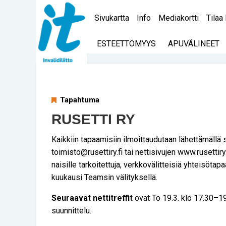
Sivukartta
Info
Mediakortti
Tilaa 
ESTEETTÖMYYS
APUVÄLINEET
Tapahtuma
RUSETTI RY
Kaikkiin tapaamisiin ilmoittaudutaan lähettämäll
toimisto@rusettiry.fi tai nettisivujen www.rusettir
naisille tarkoitettuja, verkkovälitteisiä yhteisötapa
kuukausi Teamsin välityksellä.
Seuraavat nettitreffit
ovat To 19.3. klo 17.30–1
suunnittelu.