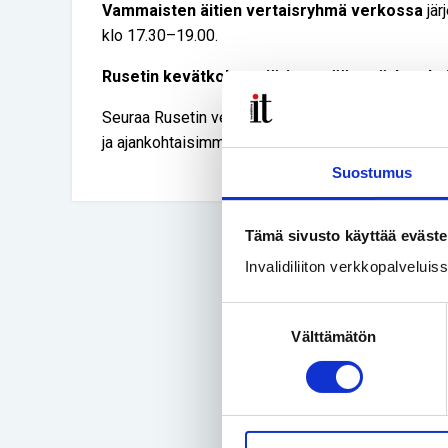
Vammaisten äitien vertaisryhmä verkossa
jär
klo 17.30–19.00.
Rusetin kevätkokous järjestetään etäyhteyksin
Seuraa Rusetin verkkosivuja ja somea (rusettiry.fi,
ja ajankohtaisimmat uutiset.
Suostumus
Tämä sivusto käyttää eväste
Invalidiliiton verkkopalvelui
Suostumuksen
Välttämätön
valinta