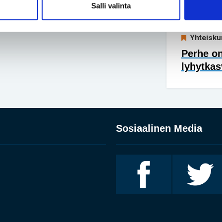
Salli valinta
kivusta 
Yhteisku
Perhe on
lyhytkas
Sosiaalinen Media
Invalidiliitto
Invalidiliitto
Facebookissa
Twitterissä