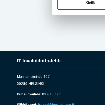
Kiellä
IT Invalidiliitto-lehti
Mannerheimintie 107
00280 HELSINKI
Puhelinvaihde:
09 613 191
Sähköposti:
it-lehti@invalidiliitto.fi