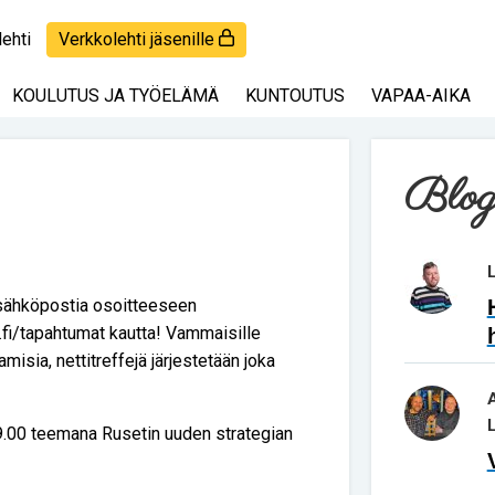
lehti
Verkkolehti jäsenille
KOULUTUS JA TYÖELÄMÄ
KUNTOUTUS
VAPAA-AIKA
Blog
ä sähköpostia osoitteeseen
y.fi/tapahtumat kautta! Vammaisille
amisia, nettitreffejä järjestetään joka
9.00 teemana Rusetin uuden strategian