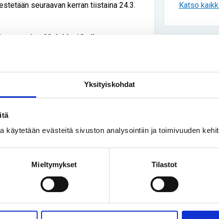
Katso kaikki
jestetään seuraavan kerran tiistaina 24.3.
 torstaina 23.4. klo 18 alkaen.
Uusimmat
 @rusettiry), jotta saat tarkemmat tiedot
Yksityiskohdat
Vapaa-ai
Henna Ok
sairauks
itä
ssa käytetään evästeitä sivuston analysointiin ja toimivuuden keh
Yhteisku
Turvakod
Mieltymykset
Tilastot
ihmisiä
Vapaa-ai
Luonnoss