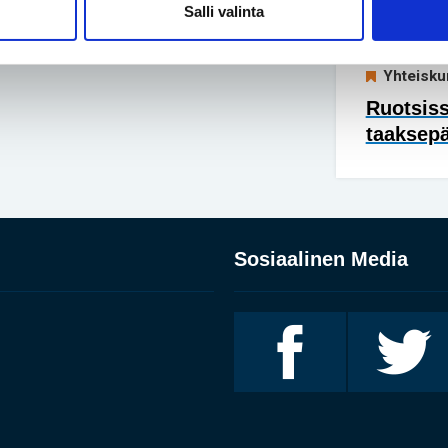
Salli valinta
lyhytkas
Yhteisku
Ruotsis
taaksep
Sosiaalinen Media
Invalidiliitto
Invalidiliitto
Facebookissa
Twitterissä