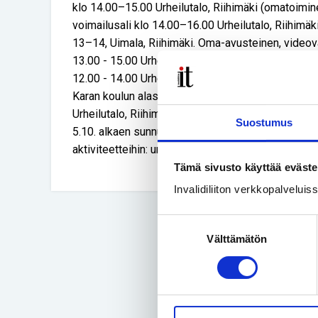
klo 14.00–15.00 Urheilutalo, Riihimäki (omatoimine
voimailusali klo 14.00–16.00 Urheilutalo, Riihimä
13–14, Uimala, Riihimäki. Oma-avusteinen, videova
13.00 - 15.00 Urheilutalo, Riihimäki (omatoiminen k
12.00 - 14.00 Urheilutalo, Riihimäki (omatoiminen k
Karan koulun alasali, Riihimäki Lauantai ▪ kuntosali
Urheilutalo, Riihimäki (omatoiminen kuntoilu) Sunnu
Suostumus
5.10. alkaen sunnuntaisin ▪ sulkapallo klo 16 - 19 
aktiviteetteihin: urheilu@rinva.fi
Tämä sivusto käyttää eväste
Invalidiliiton verkkopalvelui
Suostumuksen
Välttämätön
valinta