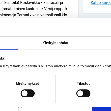
Katso kaikki
n kuntoilu) Keskiviikko ▪ kuntosali ja
ki (omatoiminen kuntoilu) ▪ Vesijumppa klo
lmentaja Torstai ▪ vain voimailusali klo
untoilu) Perjantai ▪ vain voimailusali klo
untoilu) ▪ sulkapallo klo 19.00 - 21.00
Uusimmat
 ja voimailusali klo 13.00 - 15.00
ntai ▪ boccia klo 9 - 12 Uimalan yläsalilla
Yksityiskohdat
Yhteisku
Herajoen koulu, Riihimäki Ilmoittaudu
Turvakod
ihmisiä
itä
ssa käytetään evästeitä sivuston analysointiin ja toimivuuden keh
Vapaa-ai
Luonnoss
Mieltymykset
Tilastot
kivusta 
Yhteisku
Perhe on