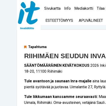
Sivukartta
Info
Mediakortti
Tilaa 
ESTEETTÖMYYS
APUVÄLINEET
Tapahtuma
RIIHIMÄEN SEUDUN INVA
SÄÄNTÖMÄÄRÄINEN KEVÄTKOKOUS
2026 Inki
18-20, 11100 Riihimäki
Tule avantoon ja saunaan Inra-majalle
aina laua
pientä syötävää ja juotavaa. Uimalantie 27, Ryttylä. 
Tule liikkumaan kanssamme seuraavasti:
Maan
Uimala, Riihimäki. Oma-avusteinen, vetäjänä Sauli An