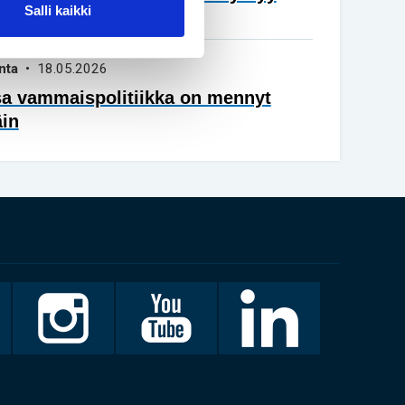
Salli kaikki
vuisena
nta
• 18.05.2026
sa vammaispolitiikka on mennyt
äin
Invalidiliitto
Invalidiliitto
LinkedIn
Instagramissa
Youtubessa