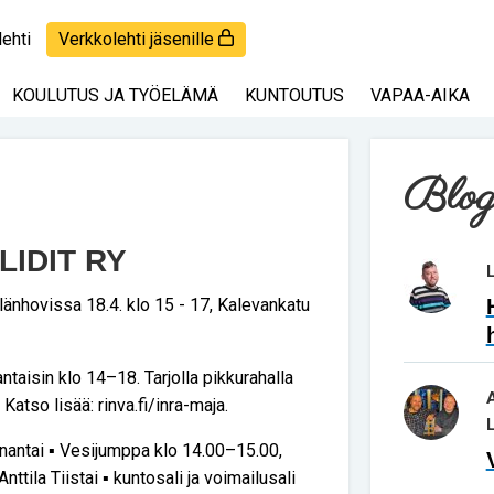
lehti
Verkkolehti jäsenille
KOULUTUS JA TYÖELÄMÄ
KUNTOUTUS
VAPAA-AIKA
Blog
LIDIT RY
länhovissa 18.4. klo 15 - 17, Kalevankatu
ntaisin klo 14–18. Tarjolla pikkurahalla
Katso lisää: rinva.fi/inra-maja.
antai ▪ Vesijumppa klo 14.00–15.00,
ttila Tiistai ▪ kuntosali ja voimailusali