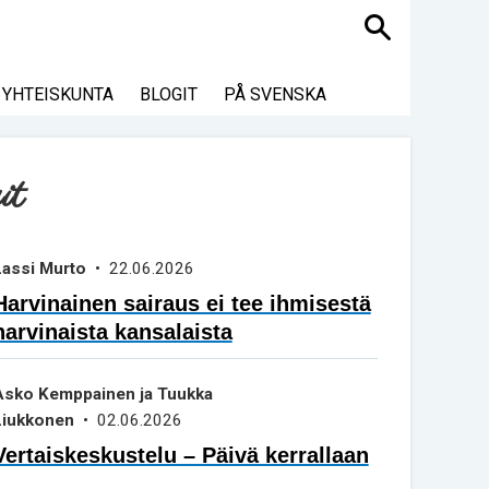
Haku
YHTEISKUNTA
BLOGIT
PÅ SVENSKA
it
Lassi Murto
• 22.06.2026
Harvinainen sairaus ei tee ihmisestä
harvinaista kansalaista
Asko Kemppainen ja Tuukka
Liukkonen
• 02.06.2026
Vertaiskeskustelu – Päivä kerrallaan