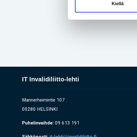
Kiellä
IT Invalidiliitto-lehti
Mannerheimintie 107
00280 HELSINKI
Puhelinvaihde:
09 613 191
Sähköposti:
it-lehti@invalidiliitto.fi