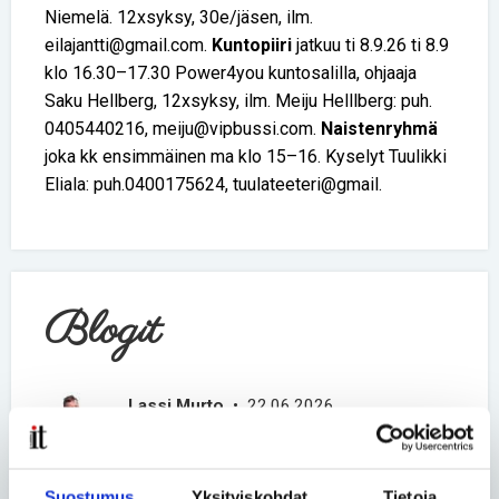
Niemelä. 12xsyksy, 30e/jäsen, ilm.
eilajantti@gmail.com.
Kuntopiiri
jatkuu ti 8.9.26 ti 8.9
klo 16.30–17.30 Power4you kuntosalilla, ohjaaja
Saku Hellberg, 12xsyksy, ilm. Meiju Helllberg: puh.
0405440216, meiju@vipbussi.com.
Naistenryhmä
joka kk ensimmäinen ma klo 15–16. Kyselyt Tuulikki
Eliala: puh.0400175624, tuulateeteri@gmail.
Blogit
Lassi Murto
• 22.06.2026
Harvinainen sairaus ei tee
ihmisestä harvinaista
Suostumus
Yksityiskohdat
Tietoja