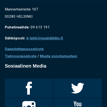
Mannerheimintie 107
00280 HELSINKI
Puhelinvaihde:
09 613 191
Sähköposti:
it-lehti@invalidiliitto.fi
Saavutettavuusseloste
Tietosuojaseloste
/
Muuta suostumustasi
Sosiaalinen Media
Invalidiliitto
Invalidiliitto
Facebookissa
Twitterissä
Invalidiliitto
Invalidiliitto