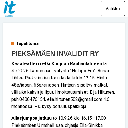
Valikko
Tapahtuma
PIEKSÄMÄEN INVALIDIT RY
Kesäteatteri retki Kuopion Rauhanlahteen
la
4.7.2026 katsomaan esitystä ”Helppo Ero”. Bussi
lähtee Pieksämäen torin laidalta klo 12.15. Hinta
48e/jäsen, 65e/ei jäsen. Hintaan sisältyy matkat,
väliaika kahvit ja liput. Ilmoittautumiset: Eija Hiltunen,
puh.0400476154, eija.hiltunen502@gmail.com 4.6
mennessä. Ps. kysy peruutuspaikkoja.
Allasjumppa jatkuu
to 10.9.26 klo 16.15–17.00
Pieksämäen Uimahallissa, ohjaaja Eila-Sinikka