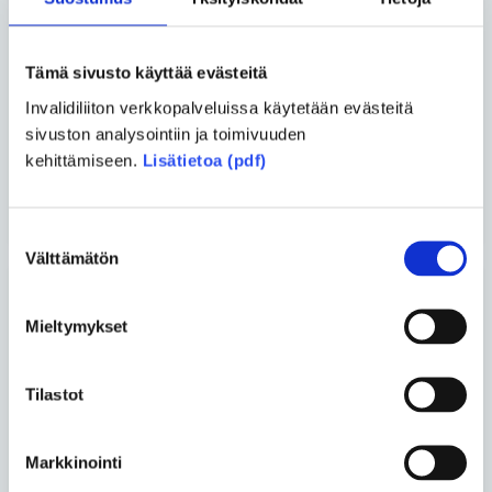
kansalaista
Asko Kemppainen ja Tuukka
Tämä sivusto käyttää evästeitä
Liukkonen
• 02.06.2026
Invalidiliiton verkkopalveluissa käytetään evästeitä
Vertaiskeskustelu – Päivä
sivuston analysointiin ja toimivuuden
kerrallaan
kehittämiseen.
Lisätietoa (pdf)
Katso kaikki blogit
Suostumuksen
Välttämätön
valinta
Uusimmat artikkelit
Mieltymykset
Yhteiskunta
• 26.06.2026
Tilastot
Turvakodin tulisi auttaa myös
vammaisia ihmisiä
Markkinointi