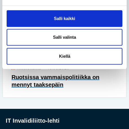
Vapaa-aika
• 17.06.2026
Luonnossa Harri Venäläinen löytää
rauhan kivusta huolimatta
Salli kaikki
Yhteiskunta
• 27.05.2026
Salli valinta
Perhe on uuden äärellä, kun lapsi
syntyy lyhytkasvuisena
Kiellä
Yhteiskunta
• 18.05.2026
Ruotsissa vammaispolitiikka on
mennyt taaksepäin
IT Invalidiliitto-lehti