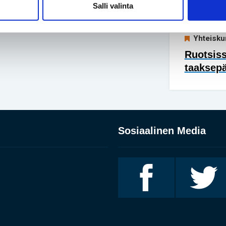
Salli valinta
lyhytkas
Yhteisku
Ruotsis
taaksep
Sosiaalinen Media
Invalidiliitto
Invalidiliitto
Facebookissa
Twitterissä