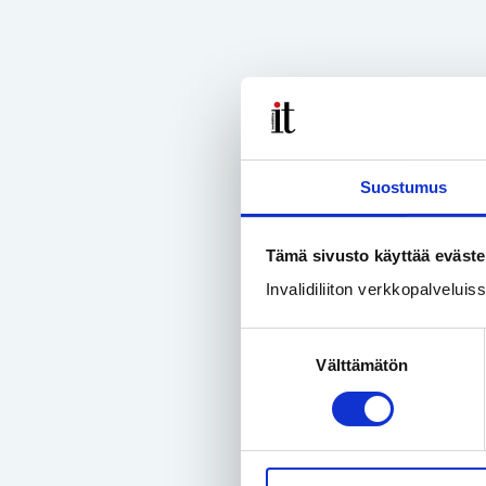
Suostumus
Tämä sivusto käyttää eväste
Invalidiliiton verkkopalvelui
Suostumuksen
Välttämätön
valinta