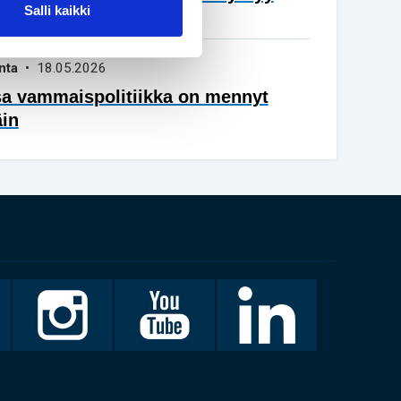
Salli kaikki
vuisena
nta
• 18.05.2026
sa vammaispolitiikka on mennyt
äin
Invalidiliitto
Invalidiliitto
LinkedIn
Instagramissa
Youtubessa