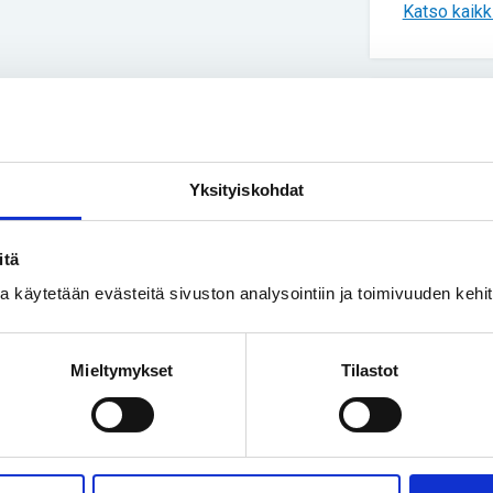
Katso kaikki
Uusimmat
Yksityiskohdat
Yhteisku
Turvakod
ihmisiä
itä
ssa käytetään evästeitä sivuston analysointiin ja toimivuuden keh
Vapaa-ai
Luonnoss
Mieltymykset
Tilastot
kivusta 
Yhteisku
Perhe on