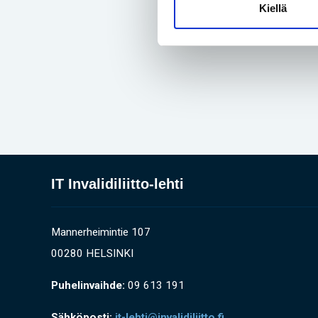
Kiellä
IT Invalidiliitto-lehti
Mannerheimintie 107
00280 HELSINKI
Puhelinvaihde:
09 613 191
Sähköposti:
it-lehti@invalidiliitto.fi