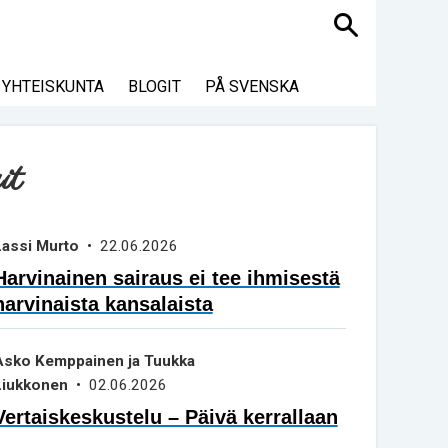
Haku
YHTEISKUNTA
BLOGIT
PÅ SVENSKA
it
Lassi Murto
• 22.06.2026
Harvinainen sairaus ei tee ihmisestä
harvinaista kansalaista
Asko Kemppainen ja Tuukka
Liukkonen
• 02.06.2026
Vertaiskeskustelu – Päivä kerrallaan