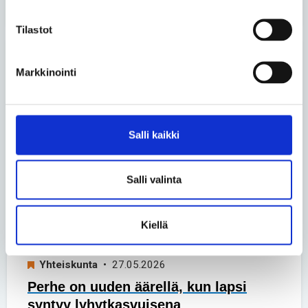
Tilastot
Uusimmat artikkelit
Markkinointi
Yhteiskunta
• 26.06.2026
Turvakodin tulisi auttaa myös
Salli kaikki
vammaisia ihmisiä
Salli valinta
Vapaa-aika
• 17.06.2026
Luonnossa Harri Venäläinen löytää
rauhan kivusta huolimatta
Kiellä
Yhteiskunta
• 27.05.2026
Perhe on uuden äärellä, kun lapsi
syntyy lyhytkasvuisena