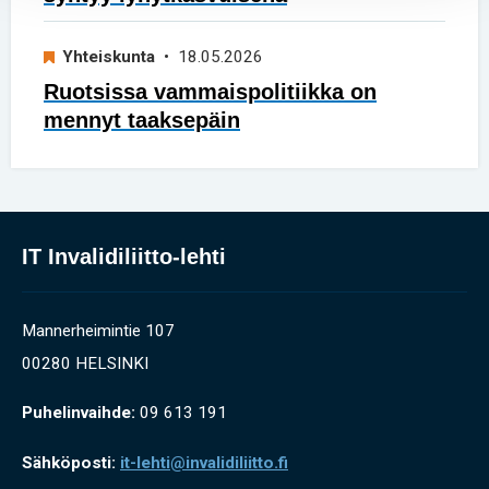
Yhteiskunta
• 18.05.2026
Ruotsissa vammaispolitiikka on
mennyt taaksepäin
IT Invalidiliitto-lehti
Mannerheimintie 107
00280 HELSINKI
Puhelinvaihde:
09 613 191
Sähköposti:
it-lehti@invalidiliitto.fi