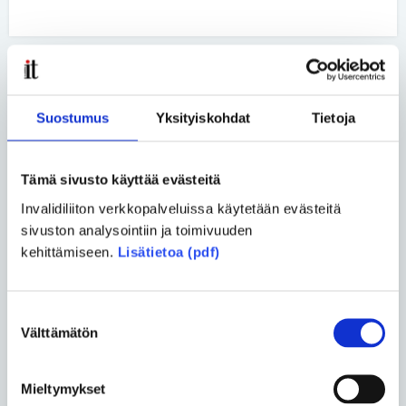
Blogit
Suostumus
Yksityiskohdat
Tietoja
Lassi Murto
• 22.06.2026
Tämä sivusto käyttää evästeitä
Harvinainen sairaus ei tee
Invalidiliiton verkkopalveluissa käytetään evästeitä
ihmisestä harvinaista
sivuston analysointiin ja toimivuuden
kansalaista
kehittämiseen.
Lisätietoa (pdf)
Asko Kemppainen ja Tuukka
Liukkonen
• 02.06.2026
Suostumuksen
Välttämätön
valinta
Vertaiskeskustelu – Päivä
kerrallaan
Mieltymykset
Katso kaikki blogit