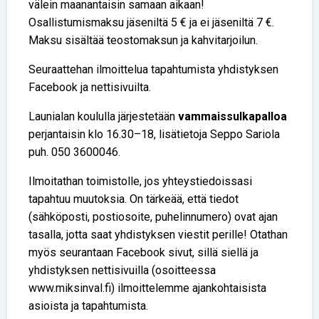
välein maanantaisin samaan aikaan!
Osallistumismaksu jäseniltä 5 € ja ei jäseniltä 7 €.
Maksu sisältää teostomaksun ja kahvitarjoilun.
Seuraattehan ilmoittelua tapahtumista yhdistyksen
Facebook ja nettisivuilta.
Launialan koululla järjestetään
vammaissulkapalloa
perjantaisin klo 16.30–18, lisätietoja Seppo Sariola
puh. 050 3600046.
Ilmoitathan toimistolle, jos yhteystiedoissasi
tapahtuu muutoksia. On tärkeää, että tiedot
(sähköposti, postiosoite, puhelinnumero) ovat ajan
tasalla, jotta saat yhdistyksen viestit perille! Otathan
myös seurantaan Facebook sivut, sillä siellä ja
yhdistyksen nettisivuilla (osoitteessa
www.miksinval.fi) ilmoittelemme ajankohtaisista
asioista ja tapahtumista.