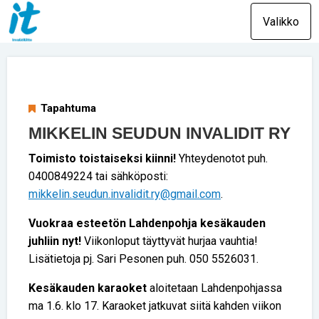
Valikko
Tapahtuma
MIKKELIN SEUDUN INVALIDIT RY
Toimisto toistaiseksi kiinni!
Yhteydenotot puh.
0400849224 tai sähköposti:
mikkelin.seudun.invalidit.ry@gmail.com
.
Vuokraa esteetön Lahdenpohja kesäkauden
juhliin nyt!
Viikonloput täyttyvät hurjaa vauhtia!
Lisätietoja pj. Sari Pesonen puh. 050 5526031.
Kesäkauden karaoket
aloitetaan Lahdenpohjassa
ma 1.6. klo 17. Karaoket jatkuvat siitä kahden viikon