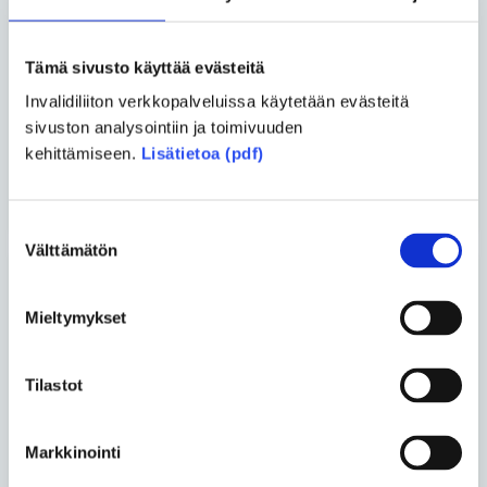
Asko Kemppainen ja Tuukka
Tämä sivusto käyttää evästeitä
Liukkonen
• 02.06.2026
Invalidiliiton verkkopalveluissa käytetään evästeitä
Vertaiskeskustelu – Päivä
sivuston analysointiin ja toimivuuden
kerrallaan
kehittämiseen.
Lisätietoa (pdf)
Katso kaikki blogit
Suostumuksen
Välttämätön
valinta
Uusimmat artikkelit
Mieltymykset
Vapaa-aika
• 07.08.2026
Tilastot
Henna Oksasesta tuli neulekirjailija
sairauksista huolimatta
Markkinointi
Yhteiskunta
• 26.06.2026