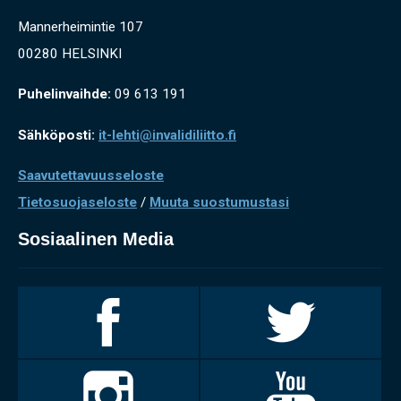
Mannerheimintie 107
00280 HELSINKI
Puhelinvaihde:
09 613 191
Sähköposti:
it-lehti@invalidiliitto.fi
Saavutettavuusseloste
Tietosuojaseloste
/
Muuta suostumustasi
Sosiaalinen Media
Invalidiliitto
Invalidiliitto
Facebookissa
Twitterissä
Invalidiliitto
Invalidiliitto
Instagramissa
Youtubessa