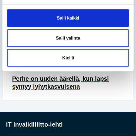
Turvakodin tulisi auttaa myös
vammaisia ihmisiä
Salli kaikki
Vapaa-aika
• 17.06.2026
Salli valinta
Luonnossa Harri Venäläinen löytää
rauhan kivusta huolimatta
Kiellä
Yhteiskunta
• 27.05.2026
Perhe on uuden äärellä, kun lapsi
syntyy lyhytkasvuisena
IT Invalidiliitto-lehti