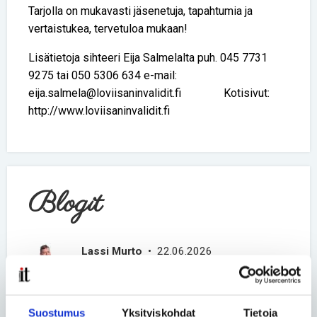
Tarjolla on mukavasti jäsenetuja, tapahtumia ja
vertaistukea, tervetuloa mukaan!
Lisätietoja sihteeri Eija Salmelalta puh. 045 7731
9275 tai 050 5306 634 e-mail:
eija.salmela@loviisaninvalidit.fi Kotisivut:
http://www.loviisaninvalidit.fi
Blogit
Lassi Murto
• 22.06.2026
Harvinainen sairaus ei tee
ihmisestä harvinaista
kansalaista
Suostumus
Yksityiskohdat
Tietoja