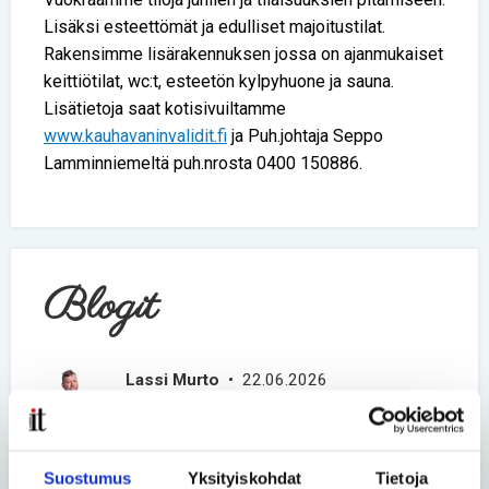
Lisäksi esteettömät ja edulliset majoitustilat.
Rakensimme lisärakennuksen jossa on ajanmukaiset
keittiötilat, wc:t, esteetön kylpyhuone ja sauna.
Lisätietoja saat kotisivuiltamme
www.kauhavaninvalidit.fi
ja Puh.johtaja Seppo
Lamminniemeltä puh.nrosta 0400 150886.
Blogit
Lassi Murto
• 22.06.2026
Harvinainen sairaus ei tee
ihmisestä harvinaista
kansalaista
Suostumus
Yksityiskohdat
Tietoja