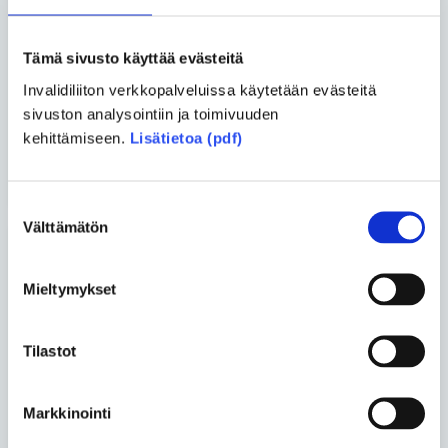
Asko Kemppainen ja Tuukka
Tämä sivusto käyttää evästeitä
Liukkonen
• 02.06.2026
Invalidiliiton verkkopalveluissa käytetään evästeitä
Vertaiskeskustelu – Päivä
sivuston analysointiin ja toimivuuden
kerrallaan
kehittämiseen.
Lisätietoa (pdf)
Katso kaikki blogit
Suostumuksen
Välttämätön
valinta
Uusimmat artikkelit
Mieltymykset
Yhteiskunta
• 26.06.2026
Tilastot
Turvakodin tulisi auttaa myös
vammaisia ihmisiä
Markkinointi
Vapaa-aika
• 17.06.2026