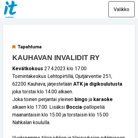
Valikko
Tapahtuma
KAUHAVAN INVALIDIT RY
Kevätkokous
27.4.2023 klo 17.00
Toimintakeskus Lehtopirtillä, Ojutjärventie 251,
62200 Kauhava, järjestetään
ATK ja digikoulutusta
joka torstai klo 14.00 alkaen.
Joka toinen perjantai yleinen
bingo
ja
karaoke
alkaen klo 17.00. Lisäksi
Boccia
-pallopeliä
maanantaisin klo 15.00 ja torstaisin klo 15.00
Nahkalan koululla.
Vuokraamme tiloja juhlien ja tilaisuuksien pitämiseen.