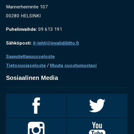
Mannerheimintie 107
00280 HELSINKI
Puhelinvaihde:
09 613 191
Sähköposti:
it-lehti@invalidiliitto.fi
Saavutettavuusseloste
Tietosuojaseloste
/
Muuta suostumustasi
Sosiaalinen Media
Invalidiliitto
Invalidiliitto
Facebookissa
Twitterissä
Invalidiliitto
Invalidiliitto
Instagramissa
Youtubessa