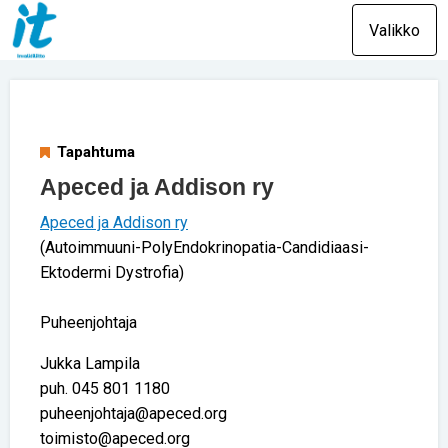
Valikko
Tapahtuma
Apeced ja Addison ry
Apeced ja Addison ry
(Autoimmuuni-PolyEndokrinopatia-Candidiaasi-
Ektodermi Dystrofia)
Puheenjohtaja
Jukka Lampila
puh. 045 801 1180
puheenjohtaja@apeced.org
toimisto@apeced.org