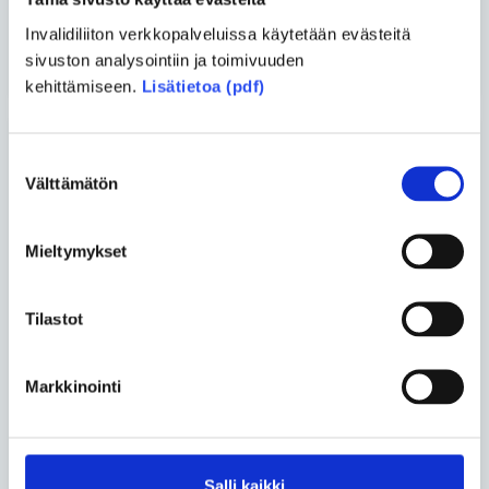
kerrallaan
Invalidiliiton verkkopalveluissa käytetään evästeitä
Katso kaikki blogit
sivuston analysointiin ja toimivuuden
kehittämiseen.
Lisätietoa (pdf)
Suostumuksen
Uusimmat artikkelit
Välttämätön
valinta
Vapaa-aika
• 07.08.2026
Mieltymykset
Henna Oksasesta tuli neulekirjailija
sairauksista huolimatta
Tilastot
Yhteiskunta
• 26.06.2026
Turvakodin tulisi auttaa myös
Markkinointi
vammaisia ihmisiä
Vapaa-aika
• 17.06.2026
Salli kaikki