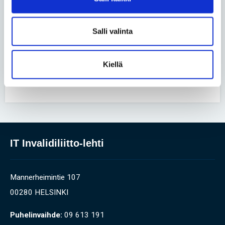
Luonnossa Harri Venäläinen löytää
rauhan kivusta huolimatta
Salli valinta
Yhteiskunta
• 27.05.2026
Kiellä
Perhe on uuden äärellä, kun lapsi
syntyy lyhytkasvuisena
IT Invalidiliitto-lehti
Mannerheimintie 107
00280 HELSINKI
Puhelinvaihde:
09 613 191