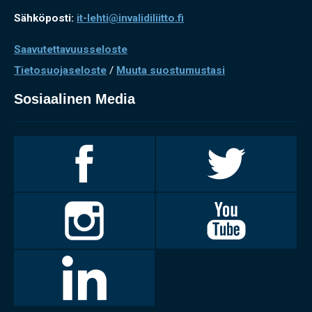
Sähköposti:
it-lehti@invalidiliitto.fi
Saavutettavuusseloste
Tietosuojaseloste
/
Muuta suostumustasi
Sosiaalinen Media
Invalidiliitto
Invalidiliitto
Facebookissa
Twitterissä
Invalidiliitto
Invalidiliitto
Instagramissa
Youtubessa
LinkedIn